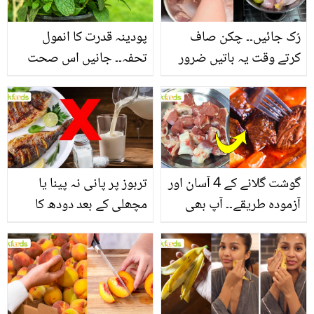
رُک جائیں۔۔ چکن صاف
پودینہ قدرت کا انمول
کرتے وقت یہ باتیں ضرور
تحفہ۔۔ جانیں اس صحت
یاد رکھیں
بخش پتوں کے 10 حیرت
انگیز طبی فوائد
گوشت گلانے کے 4 آسان اور
تربوز پر پانی نہ پینا یا
آزمودہ طریقے۔۔ آپ بھی
مچھلی کے بعد دودھ کا
جانیں انٹرنیشنل شیف کے
استعمال۔۔ جانیں کھانوں
بتائے راز
سے متعلق غلط فہمیوں کی
حقیقت کیا ہے اور افواہ
کیا؟