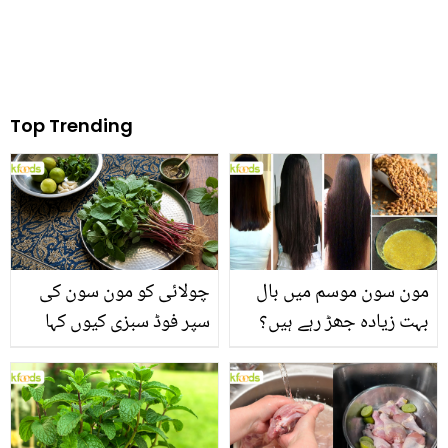
Top Trending
مون سون موسم میں بال
چولائی کو مون سون کی
بہت زیادہ جھڑ رہے ہیں؟
سپر فوڈ سبزی کیوں کہا
جانیں بالوں کو مضبوط
جاتا ہے؟ جانیں وٹامنز،
بنانے کے چند قدرتی طریقے
منرلز اور اینٹی آکسیڈنٹس
سے بھرپور اس سبزی کے
فائدے