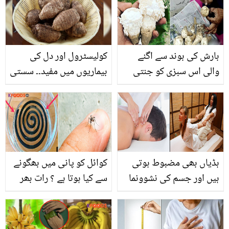
بارش کی بوند سے اگنے
کولیسٹرول اور دل کی
والی اس سبزی کو جنتی
بیماریوں میں مفید۔۔ سستی
کیوں کہا جاتا ہے؟ جانیں
سی اروی کون سی 6 بڑی
اسکی حقیقت اور بے شمار
بیماریوں سے بچاتی ہے؟
فائدے
ہڈیاں بھی مضبوط ہوتی
کوائل کو پانی میں بھگونے
ہیں اور جسم کی نشوونما
سے کیا ہوتا ہے ؟ رات بھر
بھی بہترین ۔۔ 5 منٹ کی
مچھر کاٹتے ہیں اور پنکھا
تیل کی مالش آپ کوفِٹ بنا
چلانے سے سردی لگتی ہے
سکتی ہے
تو جانیں یہ گھریلو ٹپ جو