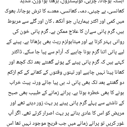
آہستہ ہوجانا، چربی، کولیسٹرول، بڑھتا ہوا وزن، شدید
کھانسی، بے چینی، دمہ، کھانسی، معدے کا ترش ہوجانا، بھوک
میں کمی اور اکثر بیماریاں جو آنکھ ، کان اور گلے سے مربوط
ہیں، گرم پانی سےان کا علاج ممکن ہے۔ گرم پانی خون کی
روانی بہتر کرتا ہے اور میٹابولزم ریٹ بھی بڑھاتا ہے۔ پینے کے
لیے پانی اتنا گرم ہونا چاہیے کہ آرام سے پیا جا سکے۔ ڈاکٹر
کہتے ہیں کہ گرم پانی پینے کے پونے گھنٹے بعد تک کچھ اور
کھانا پینا نہيں چاہيے اور تینوں وقتوں کے کھانے کے کم ازکم
دو گھنٹے بعد تک بھی پانی نہ ہی پیا جائے ورنہ پیٹ خراب
ہونے کا بھی خطرہ ہوتا ہے۔ پرانے زمانے کے طبیب بھی صبح
کے ناشتے سے پہلے گرم پانی پینے پر بہت زور دیتے تھے اور
مریض کو اس کا عادی بنانے پر بہت اصرار کرتے تھے۔ اگر آپ
غور کریں تو پرانے زمانے میں جب فریج موجود نہیں تھا اس