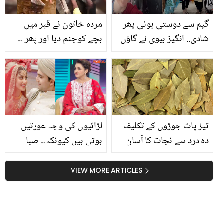
گیم سے دوستی ہوئی پھر
مردہ خاتون نے قبر میں
شادی.. انگیز بیوی نے گاؤں
بچے کوجنم دیا اور پھر ۔۔
آکر ساس کا دل کیسے
لوگوں نے جب خاتون کی
جیتا؟ دلچسپ کہانی
قبر کھودی تو اندر کیا منظر
دیکھا؟ وائرل ویڈیو
دیکھیے
تیز پات جوڑوں کے تکلیف
لڑائیوں کی وجہ عورتیں
دہ درد سے نجات کا آسان
ہوتی ہیں کیونکہ۔۔ صبا
ذریعہ
فیصل نے بڑھتی ہوئی
طلاقوں کا ملبہ خواتین پر
VIEW MORE ARTICLES
ڈالتے ہوئے کیا کچھ کہہ
دیا؟