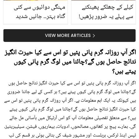
کیلے کے چھلکے پھینکنے
مہنگی دوائیوں سے کئی
سے پہلے یہ ضرور پڑھیں!
گناہ بہتر۔۔ جانیں شدید
جلد کے 3 بڑے مسائل کا
گرمی کے موسم میں آڑو
سستا اور قدرتی حل
کیوں کھانا چاہیے؟
VIEW MORE ARTICLES
اگر آپ روزانہ گرم پانی پئیں تو اس سے کیا حیرت انگیز
نتائج حاصل ہوں گے؟چائنا میں لوگ گرم پانی کیوں
پیتے ہیں؟
اگر آپ روزانہ گرم پانی پئیں تو اس سے کیا حیرت انگیز نتائج حاصل ہوں
گے؟چائنا میں لوگ گرم پانی کیوں پیتے ہیں؟ ہر کسی کے لیے جاننا ضروری
ہیں کیونکہ یہ ایک اہم معلومات ہے۔ اگر آپ روزانہ گرم پانی پئیں تو اس سے
کیا حیرت انگیز نتائج حاصل ہوں گے؟چائنا میں لوگ گرم پانی کیوں پیتے
ہیں؟ سے متعلق تفصیلی معلومات آپ کو اس آرٹیکل میں بآسانی مل جائے
گی۔ ہمارے پیج پر کھانوں، مصالحوں، ادویات، بیماریوں، فیشن، سیلیبریٹیز،
ٹپس اینڈ ٹرکس، ہربلسٹ اور مشہور شیف کی بتائی ہوئی ہر قسم کی ٹپ