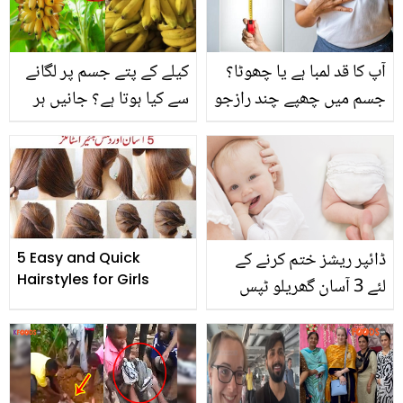
کارآمد ہے
آپ کا قد لمبا ہے یا چھوٹا؟
کیلے کے پتے جسم پر لگانے
جسم میں چھپے چند رازجو
سے کیا ہوتا ہے؟ جانیں ہر
آپ کی صحت سے متعلق
موسم میں ملنے والے کیلے
بتاتے ہیں
سے متعلق دلچسپ حقائق
ڈائپر ریشز ختم کرنے کے
5 Easy and Quick
Hairstyles for Girls
لئے 3 آسان گھریلو ٹپس