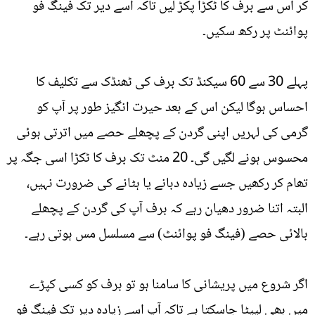
کر اس سے برف کا ٹکڑا پکڑ لیں تاکہ اسے دیر تک فینگ فو
پوائنٹ پر رکھ سکیں۔
پہلے 30 سے 60 سیکنڈ تک برف کی ٹھنڈک سے تکلیف کا
احساس ہوگا لیکن اس کے بعد حیرت انگیز طور پر آپ کو
گرمی کی لہریں اپنی گردن کے پچھلے حصے میں اترتی ہوئی
محسوس ہونے لگیں گی۔ 20 منٹ تک برف کا ٹکڑا اسی جگہ پر
تھام کر رکھیں جسے زیادہ دبانے یا ہٹانے کی ضرورت نہیں،
البتہ اتنا ضرور دھیان رہے کہ برف آپ کی گردن کے پچھلے
بالائی حصے (فینگ فو پوائنٹ) سے مسلسل مس ہوتی رہے۔
اگر شروع میں پریشانی کا سامنا ہو تو برف کو کسی کپڑے
میں بھی لپیٹا جاسکتا ہے تاکہ آپ اسے زیادہ دیر تک فینگ فو