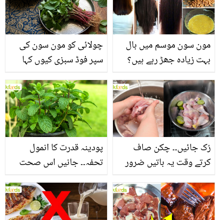
مون سون موسم میں بال
چولائی کو مون سون کی
بہت زیادہ جھڑ رہے ہیں؟
سپر فوڈ سبزی کیوں کہا
جانیں بالوں کو مضبوط
جاتا ہے؟ جانیں وٹامنز،
بنانے کے چند قدرتی طریقے
منرلز اور اینٹی آکسیڈنٹس
سے بھرپور اس سبزی کے
فائدے
رُک جائیں۔۔ چکن صاف
پودینہ قدرت کا انمول
کرتے وقت یہ باتیں ضرور
تحفہ۔۔ جانیں اس صحت
یاد رکھیں
بخش پتوں کے 10 حیرت
انگیز طبی فوائد