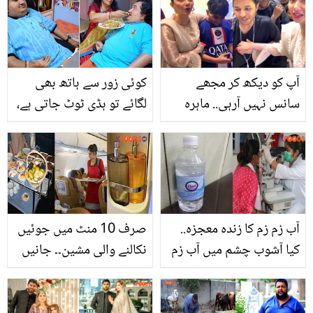
تھا، لوگوں نے مٹی میں دبی
نے اپنی قبر کے کتبے پر کیا
ننھی جان کو کیسے بچایا؟
لکھوایا؟ چند کتبے جنہوں
دیکھیے
نے سب کو رُلا دیا
آپ کو دیکھ کر مجھے
کوئی زور سے ہاتھ بھی
سانس نہیں آرہی.. ماہرہ
لگائے تو ہڈی ٹوٹ جاتی ہے،
خان کو سامنے دیکھ کر
ہڈیوں کی اس خطرناک
مداح جذباتی ہوگیا! ماہرہ
بیماری میں مبتلا لڑکے کی
خان نے کیا کیا؟
زندگی کیسی ہوگی؟ جان
کر آپ اپنی صحت پر
شکرادا کریں گے
آب زم زم کا زندہ معجزہ..
صرف 10 منٹ میں جوئیں
کیا آشوب چشم میں آب زم
نکالنے والی مشین۔۔ جانیں
زم کا استعمال کرسکتے
اس کی قیمت اور استعمال
ہیں؟ جانیں
کا آسان طریقہ