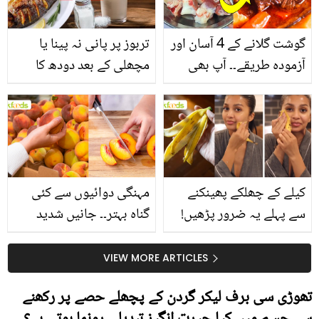
گوشت گلانے کے 4 آسان اور
تربوز پر پانی نہ پینا یا
آزمودہ طریقے۔۔ آپ بھی
مچھلی کے بعد دودھ کا
جانیں انٹرنیشنل شیف کے
استعمال۔۔ جانیں کھانوں
بتائے راز
سے متعلق غلط فہمیوں کی
حقیقت کیا ہے اور افواہ
کیا؟
کیلے کے چھلکے پھینکنے
مہنگی دوائیوں سے کئی
سے پہلے یہ ضرور پڑھیں!
گناہ بہتر۔۔ جانیں شدید
جلد کے 3 بڑے مسائل کا
گرمی کے موسم میں آڑو
سستا اور قدرتی حل
کیوں کھانا چاہیے؟
VIEW MORE ARTICLES
تھوڑی سی برف لیکر گردن کے پچھلے حصے پر رکھنے
سے جسم میں کیا حیرت انگیز تبدیلی رونما ہوتی ہے؟