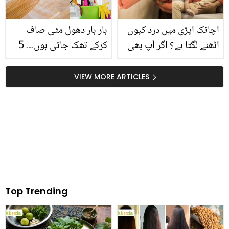
اچانک ایڑی میں درد کیوں
بار بار دھول مٹی صاف
اٹھنے لگتا ہے؟ اگر آپ بھی
کرکے تھک جاتی ہوں۔۔۔ 5
اس تکلیف کا شکار ہیں تو
طریقے جس سے ہو ڈسٹنگ
جانیں درد کو کم کرنے کے
آسان اور زیادہ بہتر اورگھر
VIEW MORE ARTICLES
گھریلو مگر کارآمد ٹوٹکے
لگے ہمیشہ بالکل صاف
Top Trending