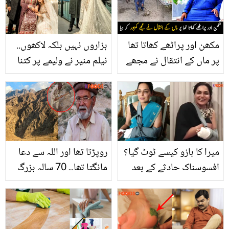
مکھن اور پراٹھے کھاتا تھا
ہزاروں نہیں بلکہ لاکھوں..
پر ماں کے انتقال نے مجھے
نیلم منیر نے ولیمے پر کتنا
کمزور کر دیا ۔۔ جانیں اس
مہنگا جوڑا پہنا؟ قیمت جان
عجیب و غریب آدمی کو
کر سب کے منہ کھلے رہ گئے
بھائی اپنے گھر کیوں نہیں
آنے دیتے تو یہ اس قبر کے
ساتھ سوجاتا ہے؟ دیکھیں
میرا کا بازو کیسے ٹوٹ گیا؟
روپڑتا تھا اور اللہ سے دعا
افسوسناک حادثے کے بعد
مانگتا تھا۔۔ 70 سالہ بزرگ
میرا کا کلپ سوشل میڈیا پر
کا ایسا کارنامہ جس نے
وائرل
علاقے کے لوگوں کی زندگی
آسان بنا دی