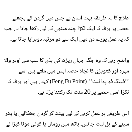
علاج کا یہ طریقہ بہت آسان ہے جس میں گردن کے پچھلے
حصے پر برف کا ایک ٹکڑا چند منٹوں کے لیے رکھا جاتا ہے جب
کہ یہ عمل پورے دن میں ایک سے دو مرتبہ دوہرایا جاتا ہے۔
واضح رہے کہ وہ جگہ جہاں ریڑھ کی ہڈی کا سب سے اوپر والا
مہرہ اور کھوپڑی کا نچلا حصہ آپس میں ملتے ہیں اسے
’’فینگ فو پوائنٹ‘‘ (Feng Fu Point) کہتے ہیں اور برف کا
ٹکڑا اسی حصے پر 20 منٹ تک رکھنا پڑتا ہے۔
اس طریقے پر عمل کرنے کے لیے بیٹھ کر گردن جھکالیں یا پھر
سینے کے بل لیٹ جائیں۔ ہاتھ میں رومال یا کوئی موٹا کپڑا لے