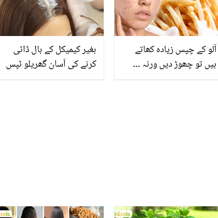
چھٹکارا پائیں
آلو کے چپس زیادہ کھاتے
بغیر کیمیکل کے بال ڈائی
ہیں تو چھوڑ دیں ورنہ ۔۔۔
کرنے کی آسان گھریلو ٹپس
جانیں 5 ایسے کھانے جن کو
کھانے سے ایکنی ہوتی ہے