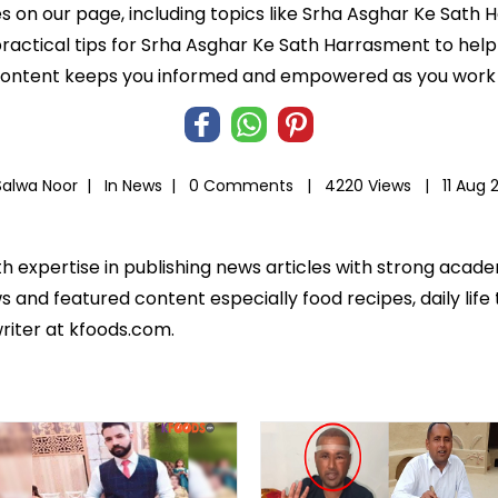
es on our page, including topics like Srha Asghar Ke Sat
 practical tips for Srha Asghar Ke Sath Harrasment to help
 content keeps you informed and empowered as you work t
Salwa Noor |
In
News
|
0 Comments |
4220 Views |
11 Aug 
th expertise in publishing news articles with strong acad
 and featured content especially food recipes, daily life 
riter at kfoods.com.