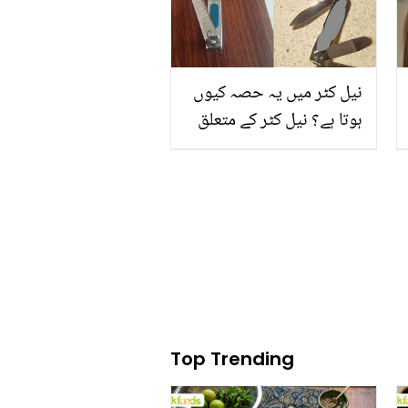
نیل کٹر میں یہ حصہ کیوں
ہوتا ہے؟ نیل کٹر کے متعلق
دلچسپ معلومات جس سے
آپ کی پریشانی بھی حل
ہوسکتی ہے
Top Trending