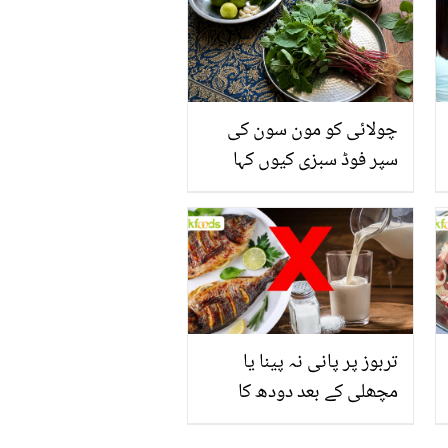
چولائی کو مون سون کی
سپر فوڈ سبزی کیوں کہا
جاتا ہے؟ جانیں وٹامنز،
منرلز اور اینٹی آکسیڈنٹس
سے بھرپور اس سبزی کے
فائدے
تربوز پر پانی نہ پینا یا
مچھلی کے بعد دودھ کا
استعمال۔۔ جانیں کھانوں