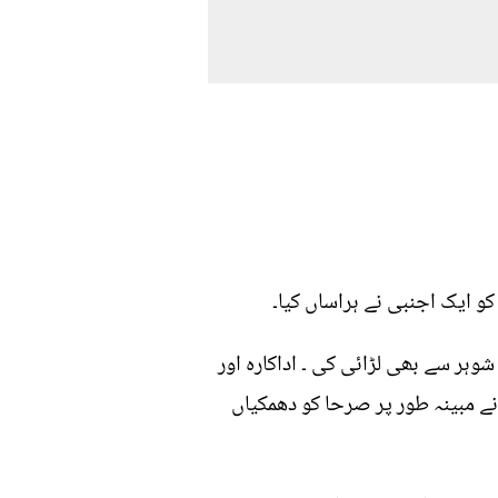
کو ایک اجنبی نے ہراساں کیا۔
ہر سے بھی لڑائی کی ۔ اداکارہ اور
نے مبینہ طور پر صرحا کو دھمکیاں