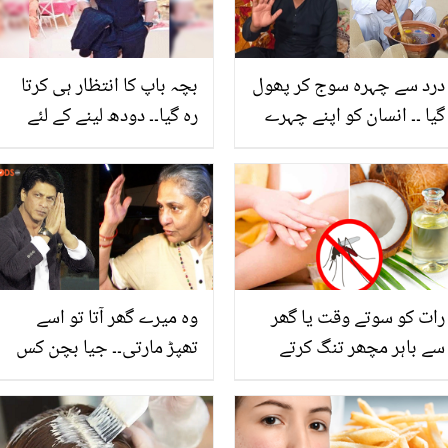
درد سے چہرہ سوج کر پھول
بچہ باپ کا انتظار ہی کرتا
گیا ۔۔ انسان کو اپنے چہرے
رہ گیا۔۔ دودھ لینے کے لئے
سے محبت ہوتی ہے پر
جانے والا نوجوان جس کی
مشہور یوٹیوبر مبشر صدیق
لاش ہی گھر آئی! افسوسناک
کا یہ حال کیسے ہوا؟ ویڈیو
واقعہ جس نے سب کو دکھی
کردیا
رات کو سوتے وقت یا گھر
وہ میرے گھر آتا تو اسے
سے باہر مچھر تنگ کرتے
تھپڑ مارتی۔۔ جیا بچن کس
ہیں؟؟؟ بس پھر ناریل کے
بات پر اتنا ناراض ہوئیں کہ
تیل کا یہ لوشن استعمال
شاہ رخ خان کو معافی
کریں اور مچھروں سے
مانگنی پڑی؟