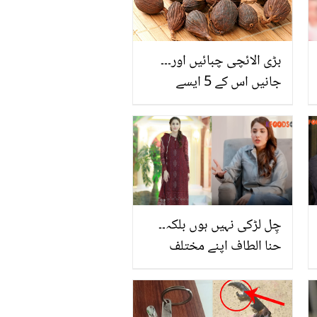
بڑی الائچی چبائیں اور۔۔۔
جانیں اس کے 5 ایسے
فائدے جو کرے آپ کی 5
بڑی مشکل آسان
چِل لڑکی نہیں ہوں بلکہ۔۔
حنا الطاف اپنے مختلف
مزاج کے بارے میں بول
پڑیں