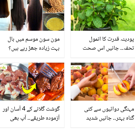
پودینہ قدرت کا انمول
مون سون موسم میں بال
تحفہ۔۔ جانیں اس صحت
بہت زیادہ جھڑ رہے ہیں؟
بخش پتوں کے 10 حیرت
جانیں بالوں کو مضبوط
انگیز طبی فوائد
بنانے کے چند قدرتی طریقے
مہنگی دوائیوں سے کئی
گوشت گلانے کے 4 آسان اور
گناہ بہتر۔۔ جانیں شدید
آزمودہ طریقے۔۔ آپ بھی
گرمی کے موسم میں آڑو
جانیں انٹرنیشنل شیف کے