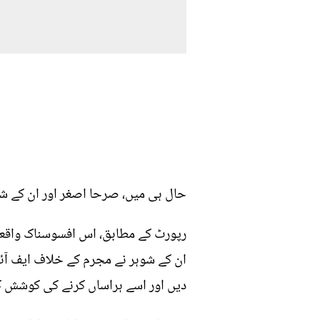
حال ہی میں، صرحا اصغر اور ان کے شوہ
رپورٹ کے مطابق، اس افسوسناک واقعہ 
ان کے شوہر نے مجرم کے خلاف ایف آئی 
دیں اور اسے ہراساں کرنے کی کوشش ک