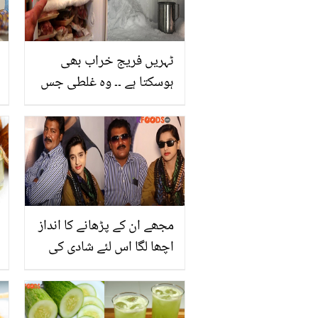
ٹہریں فریج خراب بھی
ہوسکتا ہے ۔۔ وہ غلطی جس
کی وجہ سے فریج کی پلیٹ
پر موٹی برف جم جاتی ہے
وجہ اور حل جانیئے
مجھے ان کے پڑھانے کا انداز
اچھا لگا اس لئے شادی کی
پیشکش کی.. 20 سال کی
لڑکی اور 52 سال کا آدمی!
شادی کی انوکھی کہانی