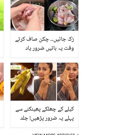
رُک جائیں۔۔ چکن صاف کرتے
وقت یہ باتیں ضرور یاد
رکھیں
کیلے کے چھلکے پھینکنے سے
پہلے یہ ضرور پڑھیں! جلد
کے 3 بڑے مسائل کا سستا