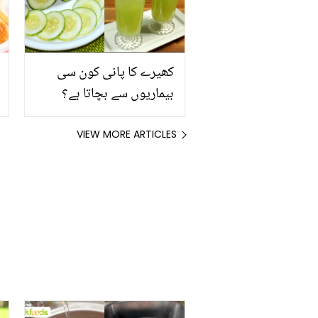
کھیرے کا پانی کون سی
بیماریوں سے بچاتا ہے؟
جانیں اس کو بنانے کا
صحیح طریقہ جس سے آپ
VIEW MORE ARTICLES
بھی یہ 5 فائدے حاصل
کرسکتے ہیں