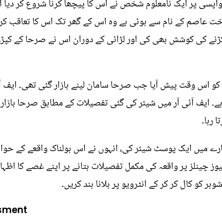
 واپسی پر ایک نامعلوم شخص نے اس کا پیچھا کرنا شروع کر دیا ا
 عاصم کے نام سے ہوئی ہے وہ اس کے گھر تک اس کا تعاقب کرتا 
کڑنے کی کوشش بھی کی اور لڑائی کے دوران اس نے صرحا کے کپڑ
کو اس وقت پیش آیا جب صرحا سامان لینے بازار گئی تھی۔ ایف آ
۔ ایف آئی آر میں شیئر کی گئی تفصیلات کے مطابق صرحا بازار
 رہا۔
رے میں ایک پوسٹ شیئر کی، انہوں نے اس ہولناک واقعے کے حوال
یوز چینلز پر واقعہ کی مکمل تفصیلات بتانے پر اپنے غصے کا اظہار
ر کو کال کر کر کے انٹرویو پر بلانا بند کریں۔
asment