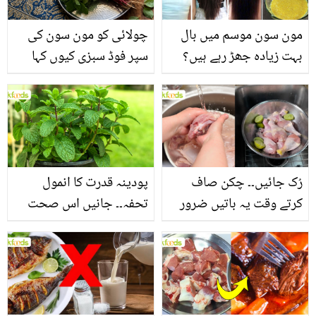
مون سون موسم میں بال
چولائی کو مون سون کی
بہت زیادہ جھڑ رہے ہیں؟
سپر فوڈ سبزی کیوں کہا
جانیں بالوں کو مضبوط
جاتا ہے؟ جانیں وٹامنز،
بنانے کے چند قدرتی طریقے
منرلز اور اینٹی آکسیڈنٹس
سے بھرپور اس سبزی کے
فائدے
رُک جائیں۔۔ چکن صاف
پودینہ قدرت کا انمول
کرتے وقت یہ باتیں ضرور
تحفہ۔۔ جانیں اس صحت
یاد رکھیں
بخش پتوں کے 10 حیرت
انگیز طبی فوائد