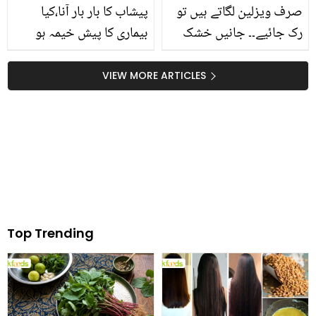
صرف ویزلین لگاتے ہیں تو
پیشاب کا بار بار آنا،کیا
رک جائیے۔۔ جانیں خشک
بیماری کا پیش خیمہ ہو
جلد کو نرم و ملائم بنانے
سکتا ہے، اس کی کیا
کے لیئے ویزلین میں کیا ملا
وجوہات ہیں؟
VIEW MORE ARTICLES
کر لگانا چاہیئے؟
Top Trending