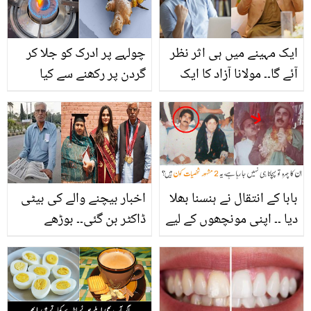
ایک مہینے میں ہی اثر نظر
چولہے پر ادرک کو جلا کر
آئے گا۔۔ مولانا آزاد کا ایک
گردن پر رکھنے سے کیا
اور وظیفہ سامنے آگیا!
فائدہ ہوگا؟ حیرت انگیز ٹپ
نوکرانی میں ترقی کے بارے
میں چھپے ادرک کے مہنگے
میں کیا بتایا؟
فائدے
بابا کے انتقال نے ہنسنا بھلا
اخبار بیچنے والے کی بیٹی
دیا ۔۔ اپنی مونچھوں کے لیے
ڈاکٹر بن گئی۔۔ بوڑھے
مشہور یہ 2 لوگ کون ہیں
والدین نے جب بیٹی کا
جو سب کے دکھ ختم کر
رزلٹ دیکھا، تو کیا کیا؟
دیتے ہیں؟ پرانی تصاویر