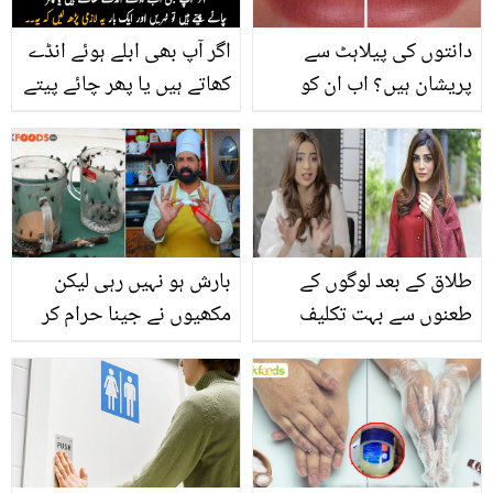
دانتوں کی پیلاہٹ سے
اگر آپ بھی ابلے ہوئے انڈے
پریشان ہیں؟ اب ان کو
کھاتے ہیں یا پھر چائے پیتے
کریں چند گھریلو ٹپس آزما
ہیں تو ٹہریں اور ایک بار یہ
کر ایک دم صاف اور
لازمی پڑھ لیں کہ یہ۔۔
چمکدار وہ بھی منٹوں میں
روزمرہ استعمال ہونے والی
چیزوں کے بارے میں ایسی
معلومات جو آپ کو بڑے
طلاق کے بعد لوگوں کے
بارش ہو نہیں رہی لیکن
نقصان سے بچا سکتی ہیں
طعنوں سے بہت تکلیف
مکھیوں نے جینا حرام کر
ہوئی ۔۔ جانیے ان مشہور
دیا ہے ۔۔ بابا فوڈز نے بتایا
شوبز شخصیات کی زندگی
مکھیاں بھگانے کا زبردست
کے تلخ واقعات کے بارے
اور سستا طریقہ
میں جس نے انہیں بہت
متاثر کیا؟