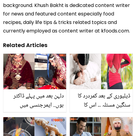
background. Khush Bakht is dedicated content writer
for news and featured content especially food
recipes, daily life tips & tricks related topics and
currently employed as content writer at kfoods.com.
Related Articles
ڈیلیوری کے بعد کمردرد کا
دلہن بعد میں پہلے ڈاکٹر
سنگین مسئلہ ۔۔ اس کا
ہوں.. ایمرجنسی میں
گھریلو آسان حل کیا ہے ؟
مریض کا علاج کر کے مثال
قائم کرنے واکی ڈاکٹر دلہن
کی ویڈیو وائرل