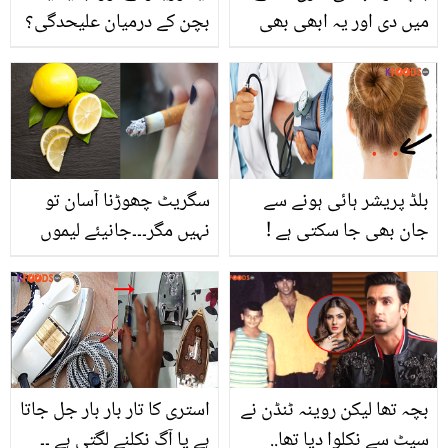
میں دی اور یہ ابھی بھی
بچن کے درمیان علیحدگی؟
صرف 19 سال کی ہوئی ہے
جوڑے سے متعلق خبر نے
۔۔ ربیکا کی 19ویں سالگرہ
مداحوں کو حیرت میں ڈال
منانے پر سوشل میڈیا
دیا
صارفین عمر پر برس پڑے
بلڈ پریشر ہائی ہونے سے
سگریٹ چھوڑنا آسان تو
جان بھی جا سکتی ہے !
نہیں مگر۔۔۔جانیئے لیموں
فوری جسم کے ان حصوں
کی مدد سے منٹوں میں اس
کا مساج کریں اور بلڈ
عادت کو ختم کرنے کی
پریشر کو نارمل بنائیں
زبردست ٹپ
بچہ تھا لیکن روینہ ٹنڈن نے
استری کا تار بار بار جل جاتا
سیٹ سے نکلوا دیا تھا..
ہے یا آگ نکلنے لگتی ہے ۔۔