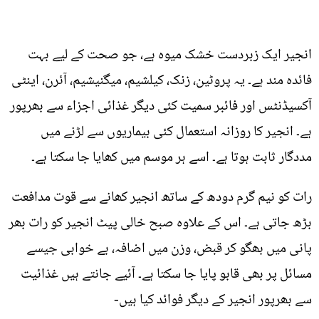
انجیر ایک زبردست خشک میوہ ہے، جو صحت کے لیے بہت
فائدہ مند ہے۔ یہ پروٹین، زنک، کیلشیم، میگنیشیم، آئرن، اینٹی
آکسیڈنٹس اور فائبر سمیت کئی دیگر غذائی اجزاء سے بھرپور
ہے۔ انجیر کا روزانہ استعمال کئی بیماریوں سے لڑنے میں
مددگار ثابت ہوتا ہے۔ اسے ہر موسم میں کھایا جا سکتا ہے۔
رات کو نیم گرم دودھ کے ساتھ انجیر کھانے سے قوت مدافعت
بڑھ جاتی ہے۔ اس کے علاوہ صبح خالی پیٹ انجیر کو رات بھر
پانی میں بھگو کر قبض، وزن میں اضافہ، بے خوابی جیسے
مسائل پر بھی قابو پایا جا سکتا ہے۔ آئیے جانتے ہیں غذائیت
سے بھرپور انجیر کے دیگر فوائد کیا ہیں-