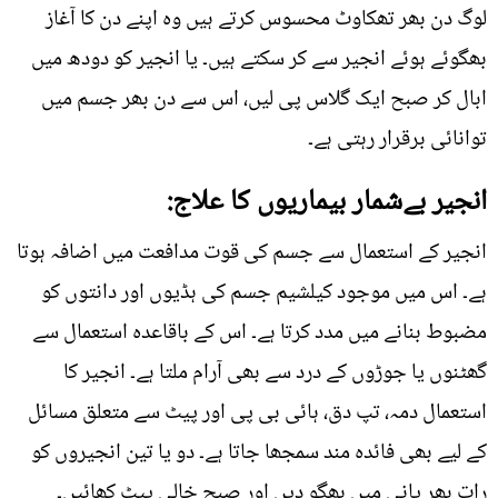
لوگ دن بھر تھکاوٹ محسوس کرتے ہیں وہ اپنے دن کا آغاز
بھگوئے ہوئے انجیر سے کر سکتے ہیں۔ یا انجیر کو دودھ میں
ابال کر صبح ایک گلاس پی لیں، اس سے دن بھر جسم میں
توانائی برقرار رہتی ہے۔
انجیر بےشمار بیماریوں کا علاج:
انجیر کے استعمال سے جسم کی قوت مدافعت میں اضافہ ہوتا
ہے۔ اس میں موجود کیلشیم جسم کی ہڈیوں اور دانتوں کو
مضبوط بنانے میں مدد کرتا ہے۔ اس کے باقاعدہ استعمال سے
گھٹنوں یا جوڑوں کے درد سے بھی آرام ملتا ہے۔ انجیر کا
استعمال دمہ، تپ دق، ہائی بی پی اور پیٹ سے متعلق مسائل
کے لیے بھی فائدہ مند سمجھا جاتا ہے۔ دو یا تین انجیروں کو
رات بھر پانی میں بھگو دیں اور صبح خالی پیٹ کھائیں۔