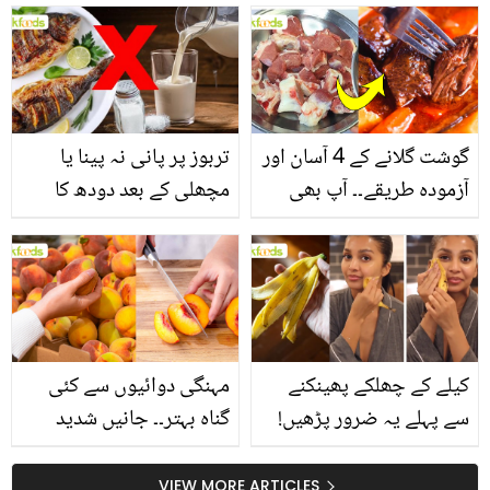
انگیز طبی فوائد
گوشت گلانے کے 4 آسان اور
تربوز پر پانی نہ پینا یا
آزمودہ طریقے۔۔ آپ بھی
مچھلی کے بعد دودھ کا
جانیں انٹرنیشنل شیف کے
استعمال۔۔ جانیں کھانوں
بتائے راز
سے متعلق غلط فہمیوں کی
حقیقت کیا ہے اور افواہ
کیا؟
کیلے کے چھلکے پھینکنے
مہنگی دوائیوں سے کئی
سے پہلے یہ ضرور پڑھیں!
گناہ بہتر۔۔ جانیں شدید
جلد کے 3 بڑے مسائل کا
گرمی کے موسم میں آڑو
سستا اور قدرتی حل
کیوں کھانا چاہیے؟
VIEW MORE ARTICLES