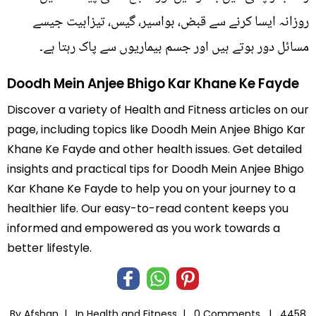
روزانہ ایسا کرنے سے قبض، بواسیر، گیس، تیزابیت جیسے
مسائل دور ہوتے ہیں اور جسم بیماریوں سے پاک رہتا ہے۔
Doodh Mein Anjee Bhigo Kar Khane Ke Fayde
Discover a variety of Health and Fitness articles on our
page, including topics like Doodh Mein Anjee Bhigo Kar
Khane Ke Fayde and other health issues. Get detailed
insights and practical tips for Doodh Mein Anjee Bhigo
Kar Khane Ke Fayde to help you on your journey to a
healthier life. Our easy-to-read content keeps you
informed and empowered as you work towards a
better lifestyle.
By Afshan |
In
Health and Fitness
|
0 Comments |
4458