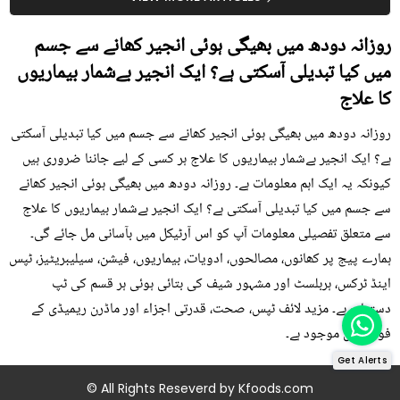
روزانہ دودھ میں بھیگی ہوئی انجیر کھانے سے جسم
میں کیا تبدیلی آسکتی ہے؟ ایک انجیر بےشمار بیماریوں
کا علاج
روزانہ دودھ میں بھیگی ہوئی انجیر کھانے سے جسم میں کیا تبدیلی آسکتی
ہے؟ ایک انجیر بےشمار بیماریوں کا علاج ہر کسی کے لیے جاننا ضروری ہیں
کیونکہ یہ ایک اہم معلومات ہے۔ روزانہ دودھ میں بھیگی ہوئی انجیر کھانے
سے جسم میں کیا تبدیلی آسکتی ہے؟ ایک انجیر بےشمار بیماریوں کا علاج
سے متعلق تفصیلی معلومات آپ کو اس آرٹیکل میں بآسانی مل جائے گی۔
ہمارے پیج پر کھانوں، مصالحوں، ادویات، بیماریوں، فیشن، سیلیبریٹیز، ٹپس
اینڈ ٹرکس، ہربلسٹ اور مشہور شیف کی بتائی ہوئی ہر قسم کی ٹپ
دستیاب ہے۔ مزید لائف ٹپس، صحت، قدرتی اجزاء اور ماڈرن ریمیڈی کے
فوڈز میں موجود ہے۔
Get Alerts
© All Rights Reseverd by
Kfoods.com