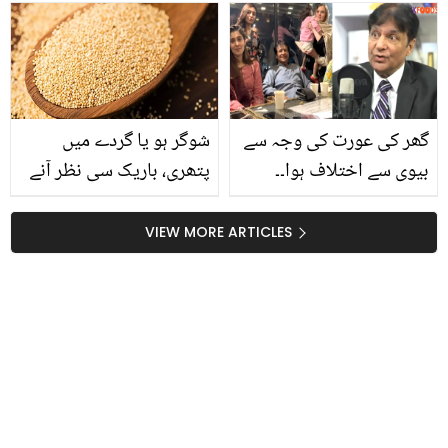
داخل، لاریب خالد نے
انگیز فوائد اور استعمال
مداحوں سے کیا درخواست
کرنے کا صحیح طریقہ
کردی؟
گھر کی عورت کی وجہ سے
شوگر ہو یا گردے میں
بیوی سے اختلاف ہوا۔۔
پتھری، باریک سی نظر آنے
فردوس جمال کی بہو کا
والی خشخاش کے ایسے
ایسا قدم جس سے تنگ آ کر
بڑے فائدے جو قدرت کی
VIEW MORE ARTICLES
انھوں نے گھر ہی چھوڑ دیا
شان پر حیران ہونے پر
مجبور کردیں