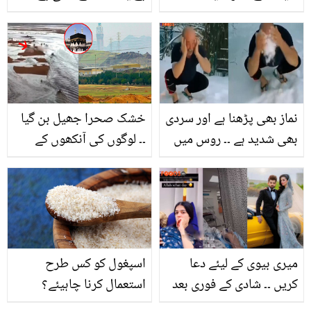
اکشے کمار نے دل کیسے
اپنی استری میں آپ بھی
جیتا؟ رنویر سنگھ نے بچپن
بس یہ سیٹننگ کرلیں،
سے جڑا واقعہ سنا کر
بجلی کا بل بھی کم اور
مداحوں کو حیران کردیا
استری بھی ہو فٹافٹ
نماز بھی پڑھنا ہے اور سردی
خشک صحرا جھیل بن گیا
بھی شدید ہے ۔۔ روس میں
۔۔ لوگوں کی آنکھوں کے
نمازی برف سے وضو کیسے
سامنے میٹھے پانی کا
کرتے ہیں؟ دیکھیے
چشمہ کیسے پھوٹ پڑا؟
سعودی زمین پر معجزے کی
ویڈیو
میری بیوی کے لیئے دعا
اسپغول کو کس طرح
کریں ۔۔ شادی کے فوری بعد
استعمال کرنا چاہیئے؟
زرناب فاطمہ ہسپتال میں
جانیئے اسپغول کے حیرت