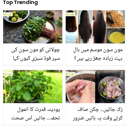
Top Trending
مون سون موسم میں بال
چولائی کو مون سون کی
بہت زیادہ جھڑ رہے ہیں؟
سپر فوڈ سبزی کیوں کہا
جانیں بالوں کو مضبوط
جاتا ہے؟ جانیں وٹامنز،
بنانے کے چند قدرتی طریقے
منرلز اور اینٹی آکسیڈنٹس
سے بھرپور اس سبزی کے
فائدے
رُک جائیں۔۔ چکن صاف
پودینہ قدرت کا انمول
کرتے وقت یہ باتیں ضرور
تحفہ۔۔ جانیں اس صحت
یاد رکھیں
بخش پتوں کے 10 حیرت