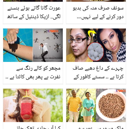
سونف صرف منہ کی بدبو
عورت گانا گاتے ہوئے ہنسنے
دور کرنے کے لیے نہیں۔۔۔
لگی.. ازیکا ڈینئیل کے ساتھ
سونف کے 5 ایسے فائدے
موہٹہ پیلس میں کیا ہوا
جو آپ کو بڑے مسائل سے
تھا؟ رونگٹے کھڑے کردینے
محفوظ رکھ سکتے ہیں
والا واقعہ
چہرے کے داغ دھبے صاف
مچھر کو کالے رنگ سے
کرتا ہے ۔۔ سستے کافور کے
نفرت ہے پھر بھی کاٹتا ہے ۔۔
کچھ ایسے فائدے جو
کس رنگ کے کپڑے پہننے
خواتین کو ضرور معلوم
سے مچھر آپ سے خوش ہو
ہونے چاہیئیں
کر خُون پینے کا سوچتا ہے؟
ملکہ مسور سے عمر سو
کیا آپ جلدی تھک جاتے