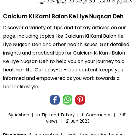
کیلشیم کا تناسب 35 فیصد تک پہنچ جاتا ہے۔
Calcium Ki Kami Balon Ke Liye Nuqsan Deh
Discover a variety of Tips and Totkay articles on our
page, including topics like Calcium Ki Kami Balon Ke
Liye Nuqsan Deh and other health issues. Get detailed
insights and practical tips for Calcium Ki Kami Balon
Ke Liye Nuqsan Deh to help you on your journey to a
healthier life. Our easy-to-read content keeps you
informed and empowered as you work towards a
better lifestyle.
By Afshan |
In
Tips and Totkay
|
0 Comments |
7119
Views |
21 Jun 2023
Disclaimer:
All material on this website is provided for your