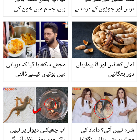
برس اور جوڑوں کے درد سے
ہیں، جسم میں خون کی
نجات۔۔ طب نبویﷺ میں
کمی بھی ہے ؟ تو پھر اس
بتائی جانے والی اس دال کا
انرجی ڈرنک کو گھر پر
جادوئی سفوف بنانے کا
بنائیں، روزانہ پئیں اور
طریقہ
مدافعتی نظام کو مضبوط
بنائیں!
املی کھائیں اور 8 بیماریاں
مجھے سکھایا گیا کہ بریانی
دور بھگائیں
میں بوٹیاں کیسے ڈالنی
ہیں.. فہد مصطفی کو
بریانی بیچنے کا مشورہ
کس نے دیا تھا؟
شرم نہیں آتی؟ داماد کی
اب چھپکلی دیوار پر نہیں
موت پر بھی بناؤ سنگھار!
بلکہ مری ہوئی نظر آئے گی