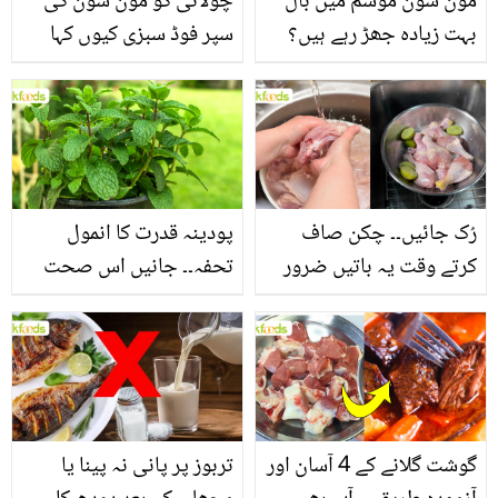
مون سون موسم میں بال
چولائی کو مون سون کی
بہت زیادہ جھڑ رہے ہیں؟
سپر فوڈ سبزی کیوں کہا
جانیں بالوں کو مضبوط
جاتا ہے؟ جانیں وٹامنز،
بنانے کے چند قدرتی طریقے
منرلز اور اینٹی آکسیڈنٹس
سے بھرپور اس سبزی کے
فائدے
رُک جائیں۔۔ چکن صاف
پودینہ قدرت کا انمول
کرتے وقت یہ باتیں ضرور
تحفہ۔۔ جانیں اس صحت
یاد رکھیں
بخش پتوں کے 10 حیرت
انگیز طبی فوائد
گوشت گلانے کے 4 آسان اور
تربوز پر پانی نہ پینا یا