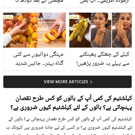
آزمودہ طریقے۔۔ آپ بھی
مچھلی کے بعد دودھ کا
جانیں انٹرنیشنل شیف کے
استعمال۔۔ جانیں کھانوں
بتائے راز
سے متعلق غلط فہمیوں کی
حقیقت کیا ہے اور افواہ
کیا؟
کیلے کے چھلکے پھینکنے
مہنگی دوائیوں سے کئی
سے پہلے یہ ضرور پڑھیں!
گناہ بہتر۔۔ جانیں شدید
جلد کے 3 بڑے مسائل کا
گرمی کے موسم میں آڑو
سستا اور قدرتی حل
کیوں کھانا چاہیے؟
VIEW MORE ARTICLES
کیلشئیم کی کمی آپ کے بالوں کو کس طرح نقصان
پہنچاتی ہے؟ بالوں کے لئے کیلشئیم کیوں ضروری ہے؟
کیلشئیم کی کمی آپ کے بالوں کو کس طرح نقصان پہنچاتی ہے؟ بالوں کے
لئے کیلشئیم کیوں ضروری ہے؟ ہر کسی کے لیے جاننا ضروری ہیں کیونکہ یہ