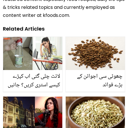
& tricks related topics and currently employed as
content writer at kfoods.com.
Related Articles
چھوٹی سی اجوائن کے
لائٹ چلی گئی اب کپڑے
بڑے فوائد
کیسے استری کریں؟ جانیں
سفید سرکے سے کپڑوں کی
سلوٹیں ہٹانے کا انوکھا
طریقہ