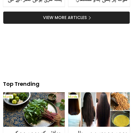
نشو بیگم کا ویڈیو پیغام
۔۔ جانیں چھپکلیوں کو مار
میں اظہارِ غم لوگوں کو
بھگانے کی سب سے طاقتور
VIEW MORE ARTICLES
دنگ کر گیا
ٹپ
Top Trending