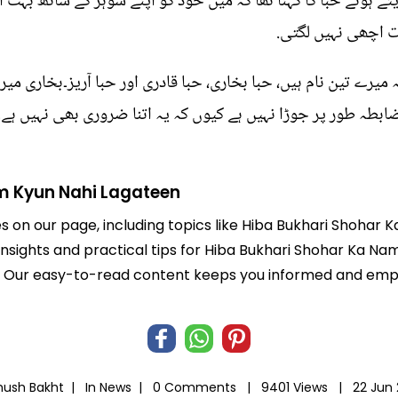
 ہوئے حبا کا کہنا تھا کہ میں خود کو اپنے شوہر کے ساتھ بہت
 اچھی نہیں لگتی.
ہ میرے تین نام ہیں، حبا بخاری، حبا قادری اور حبا آریز۔بخاری میری
اضابطہ طور پر جوڑا نہیں ہے کیوں کہ یہ اتنا ضروری بھی نہیں ہے۔ 
m Kyun Nahi Lagateen
es on our page, including topics like Hiba Bukhari Shoha
 insights and practical tips for Hiba Bukhari Shohar Ka N
life. Our easy-to-read content keeps you informed and e
hush Bakht |
In
News
|
0 Comments |
9401 Views |
22 Jun