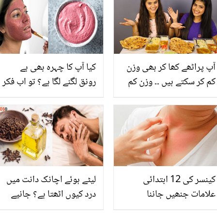
کہا جو انہوں نے برقعہ پہن
سکتی ہے اسے ضرور جان
لیا؟
لیں
آپ پراٹھے کھا کر بھی وزن
کیا آپ کا چہرہ بھی بے
کم کر سکتے ہیں ۔۔ وزن کم
رونق لگنے لگا ہے؟ تو اب فکر
کرنے کے لیےبس یہ ایک چیز
کرنے کے بجائے بنائیں یہ
اپنے پراٹھے میں شامل
آسان سا گلابی ماسک , جو
کریں!
ڈالے چہرے میں نئی جان
کینسر کی 12 ابتدائی
لیٹے ہوئے اچانک دانت میں
علامات جنھیں جاننا
درد کیوں اٹھتا ہے؟ جانیے
ضروری
اس تکلیف کی وجہ اور درد