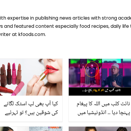
ith expertise in publishing news articles with strong ac
 and featured content especially food recipes, daily life 
riter at kfoods.com.
نائٹ کلب میں اللہ کا پیغام
کیا آپ بھی لپ اسٹک لگانے
پہنچا دیا ۔۔ انڈونیشیا میں
کی شوقین ہیں؟ تو ٹہرئیے
مذہب سے دور لڑکیوں کو
لپ اسٹک لگانے کی عادت
مذہبی اسکالر نے ایسا کیا
کس طرح نقصان پہنچا