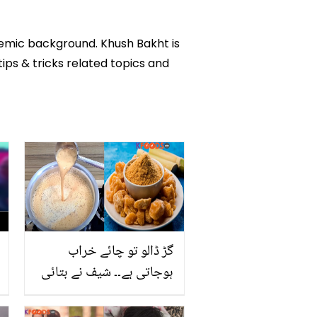
ademic background. Khush Bakht is
tips & tricks related topics and
گڑ ڈالو تو چائے خراب
ہوجاتی ہے۔۔ شیف نے بتائی
ایسی ٹب جس سے گڑ کی
چائے خراب بھی نہ ہو اور