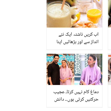
اور کیا کہا؟
اب کریں ناشتہ ایک نئے
انداز سے اور بڑھائیں اپنا
مدافعتی نظام وہ بھی
صرف ان 5 مشروبات سے !
دماغ کام نہیں کرتا، عجیب
حرکتیں کرتی ہوں۔۔ دانش
تیمور کی کس بات سے عائزہ