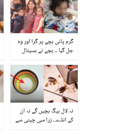
بنے مزیدار
گرم پانی بچے پر گرا اور وہ
جل گیا ۔۔ بچے نے ہسپتال
میں یہ مشکل وقت کیسے
گزارا؟ ماں بیٹے پر بیتی
تکلیف کا بتاتے ہوئے آبدیدہ
نہ لال بیگ بچیں گے نہ ان
کے انڈے۔۔ زرا سی چینی سے
گھر کے لال بیگوں کا صفایا