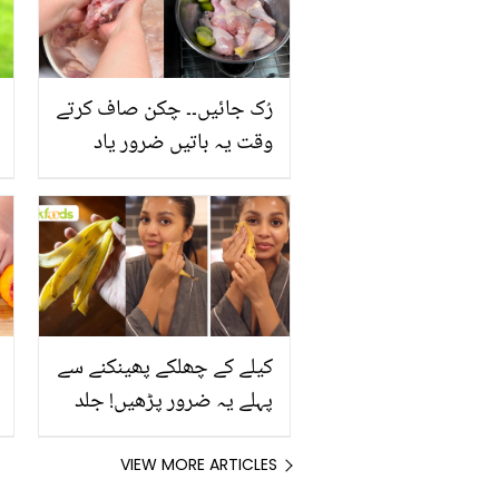
رُک جائیں۔۔ چکن صاف کرتے
وقت یہ باتیں ضرور یاد
رکھیں
کیلے کے چھلکے پھینکنے سے
پہلے یہ ضرور پڑھیں! جلد
کے 3 بڑے مسائل کا سستا
اور قدرتی حل
VIEW MORE ARTICLES