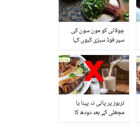
چولائی کو مون سون کی
سپر فوڈ سبزی کیوں کہا
جاتا ہے؟ جانیں وٹامنز،
منرلز اور اینٹی آکسیڈنٹس
سے بھرپور اس سبزی کے
فائدے
تربوز پر پانی نہ پینا یا
مچھلی کے بعد دودھ کا
استعمال۔۔ جانیں کھانوں
سے متعلق غلط فہمیوں کی