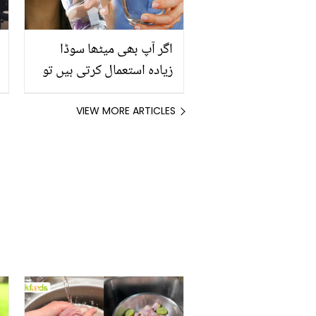
اگر آپ بھی میٹھا سوڈا
زیادہ استعمال کرتی ہیں تو
ٹہریں ۔۔۔۔۔ اس کے خطرناک
نقصانات جان لیں ورنہ ۔۔۔۔۔
VIEW MORE ARTICLES