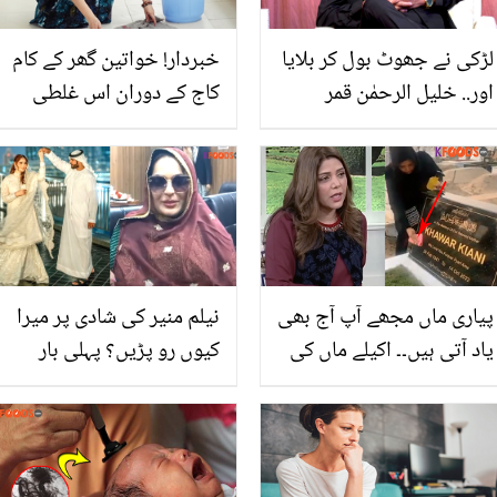
لڑکی نے جھوٹ بول کر بلایا
خبردار! خواتین گھر کے کام
اور.. خلیل الرحمٰن قمر
کاج کے دوران اس غلطی
دھوکے سے ڈکیتی کا شکار!
سے پرہیز کریں ورنہ آپ میں
ڈاکو کیا کچھ لوٹ کر لے
بانجھ پن کاخطرہ بڑھ سکتا
گئے؟
ہے
پیاری ماں مجھے آپ آج بھی
نیلم منیر کی شادی پر میرا
یاد آتی ہیں۔۔ اکیلے ماں کی
کیوں رو پڑیں؟ پہلی بار
قبر پر جا کر صفائی کرنے
زندگی کا دکھ سامنے آگیا
لگیں! حدیقہ کیانی کی یہ
ویڈیو دیکھ کر سب کی
آنکھیں نم ہوگئیں