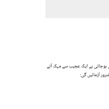
می ہوجاتی ہے ایک عجیب سے مہک آنے
رور آزمائیں گی: