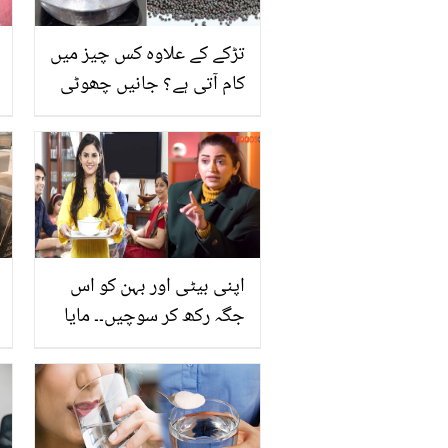
تڑکے کے علاوہ کس چیز میں
کام آتی ہے؟ جانیں چھوٹی
سی رائی کے پہاڑ جیسے
فائدے جو کئی بیماریوں سے
نجات دیں
اپنی بیٹی اور بہن کو اس
جگہ رکھ کر سوچیں۔۔ مایا
خان نے بار بار لڑکی دیکھ کر
مسترد کرنے والوں کے لتے لے
لئے! دیکھیں ویڈیو