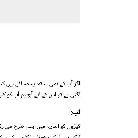
اگر آپ کے بھی ساتھ یہ مسائل ہیں کہ
لگتی ہے تو اس کے لئے آج ہم آپ کو کا
ٹپ:
کپڑوں کو الماری میں جس طرح سے رک
لیکن بس ایک چھوٹا سا کام یہ کریں کہ