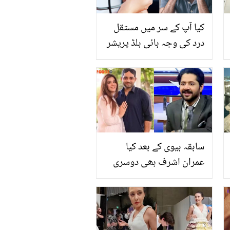
کیا آپ کے سر میں مستقل
درد کی وجہ ہائی بلڈ پریشر
ہے؟ جانیں ماہرینِ صحت
اس بارے میں کیا کہتے ہیں
سابقہ بیوی کے بعد کیا
عمران اشرف بھی دوسری
شادی کرنے والے ہیں؟ اداکار
کے جواب پر سوشل میڈیا
میں ہلچل