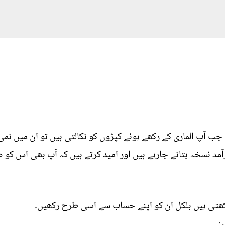
 جب آپ الماری کے رکھے ہوئے کپڑوں کو نکالتی ہیں تو ان میں ن
رآمد نسخہ بتانے جارہے ہیں اور امید کرتے ہیں کہ آپ بھی اس کو ض
ھتی ہیں بلکل ان کو اپنے حساب سے اسی طرح رکھیں۔
: