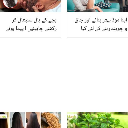
اپنا موڈ بہتر بنانے اور چاق
بچے کے بال سنبھال کر
و چوبند رہنے کے لئے کیا
رکھنے چاہیئیں ! پیدا ہونے
ایسی چیز استعمال کریں
والے بچوں کے پہلی مرتبہ
جو منٹوں میں آپ کی
کاٹے گئے بالوں کا کیا کرنا
سستی بھگا کر آپ کو فریش
چاہئیے؟
کردے؟