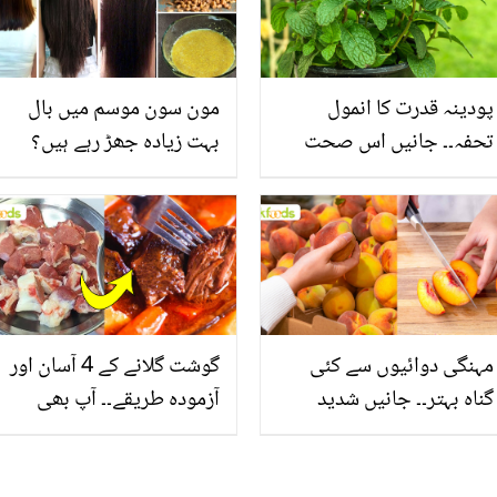
پودینہ قدرت کا انمول
مون سون موسم میں بال
تحفہ۔۔ جانیں اس صحت
بہت زیادہ جھڑ رہے ہیں؟
بخش پتوں کے 10 حیرت
جانیں بالوں کو مضبوط
انگیز طبی فوائد
بنانے کے چند قدرتی طریقے
مہنگی دوائیوں سے کئی
گوشت گلانے کے 4 آسان اور
گناہ بہتر۔۔ جانیں شدید
آزمودہ طریقے۔۔ آپ بھی
گرمی کے موسم میں آڑو
جانیں انٹرنیشنل شیف کے
کیوں کھانا چاہیے؟
بتائے راز