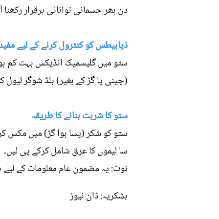
دن بھر جسمانی توانائی برقرار رکھنا آ
ذیابیطس کو کنٹرول کرنے کے لیے مفید
ستو میں گلیسمیک انڈیکس بہت کم ہوتا
(چینی یا گڑ کے بغیر) بلڈ شوگر لیول ک
ستو کا شربت بنانے کا طریقہ
ستو کو شکر (پسا ہوا گڑ) میں مکس ک
سا لیموں کا عرق شامل کرکے پی لیں۔
نوٹ: یہ مضمون عام معلومات کے لیے ہ
بشکریہ: ڈان نیوز