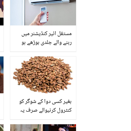
مستقل ائیر کنڈیشنر میں
رہنے والے جلدی بوڑھے ہو
جاتے ہیں ، اے سی کا زیادہ
استعمال آپ کو کن بیماریوں
میں مبتلا کر سکتا ہے؟
بغیر کسی دوا کے شوگر کو
کنٹرول کرنیوالے صرف یہ
ایک عا م سی چیز استعمال
کریں