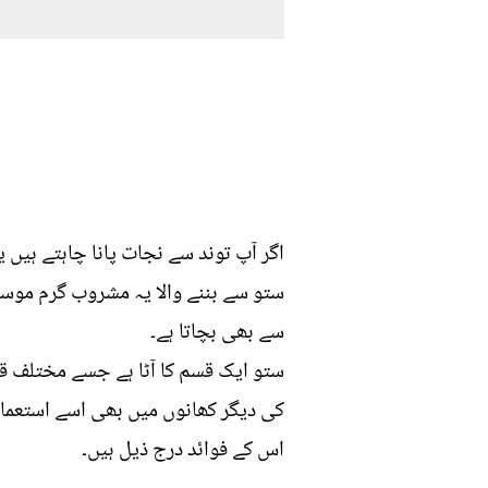
اگر آپ توند سے نجات پانا چاہتے ہیں 
ستو سے بننے والا یہ مشروب گرم موسم
سے بھی بچاتا ہے۔
ستو ایک قسم کا آٹا ہے جسے مختلف قسم
کی دیگر کھانوں میں بھی اسے استعمال 
اس کے فوائد درج ذیل ہیں۔