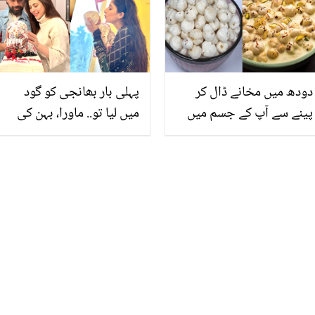
دودھ میں مخانے ڈال کر
پہلی بار بھانجی کو گود
پینے سے آپ کے جسم میں
میں لیا تو.. ماورا، بہن کی
فوراً کیا تبدیلی آتی ہے ؟
بیٹی کو کس نام سے پکارتی
جان کر آپ روزانہ استعمال
ہیں؟ دلچسپ باتیں
کرنے پر مجبور ہو جائیں گے