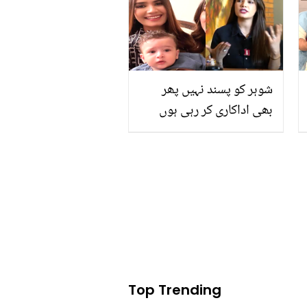
ہے
شوہر کو پسند نہیں پھر
بھی اداکاری کر رہی ہوں
کیونکہ.. بچے کی تصویر
سوشل میڈیا پر کیوں نہیں
ڈالتیں؟ کرن حق کی نجی
زندگی سے متعلق چند باتیں
Top Trending