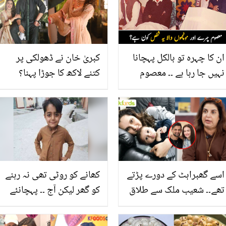
ان کا چہرہ تو بالکل پہچانا
کبریٰ خان نے ڈھولکی پر
نہیں جا رہا ہے ۔۔ معصوم
کتنے لاکھ کا جوڑا پہنا؟
چہرے اور مونچھوں والا یہ
قیمت نے سب کے ہوش اڑا
مشہور پاکستانی کون ہے جو
دیے
غریبوں کے ساتھ بیٹھتا ہے؟
تصاویر وائرل
اسے گھبراہٹ کے دورے پڑتے
کھانے کو روٹی تھی نہ رہنے
تھے۔۔ شعیب ملک سے طلاق
کو گھر لیکن آج ۔۔ پہچانئے
کے بعد ثانیہ مرزا پر کیا
یہ کس مشہور کھلاڑی کے
گزری؟ فرح خان کے انکشاف
بچپن کی تصویر ہے؟