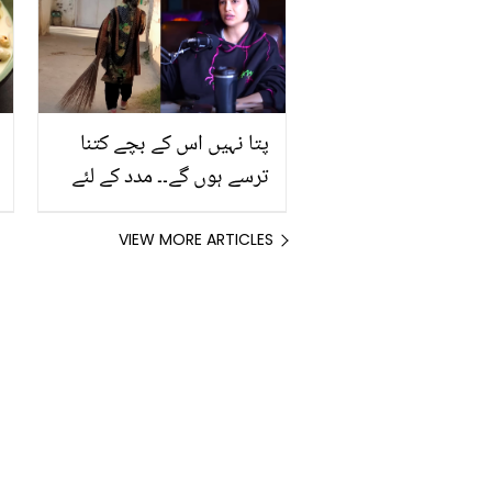
پتا نہیں اس کے بچے کتنا
ترسے ہوں گے۔۔ مدد کے لئے
50 ہزار دینے والی صحیفہ
جبار کی غریب ملازمہ پر
VIEW MORE ARTICLES
تنقید ! صارفین نے کیا جواب
دیا؟