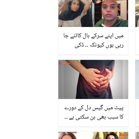
میں اپنے سرکے بال کاٹنے جا
رہی ہوں کیونکہ ۔۔ ڈکی
بھائی کی جنونی مداح نے
بھی اپنا سر منڈوا لیا، گھر
والوں نے دیکھا تو لڑکی
کیساتھ کیا کیا؟ ویڈیو
دیکھیں
پیٹ میں گیس دل کے دورے
کا سبب بھی بن سکتی ہے ۔۔
جانئے وہ علامات جن سے
گیس کے مسائل کا پتا چلتا