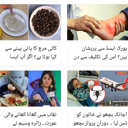
یورک ایسڈ سے پریشان
کالی مرچ کا پانی پینے سے
ہیں؟ اس کی تکلیف سے دن
کیا ہوتا ہے؟ اگر آپ ایسا
رات کا سکون ختم ہوگیا ہے
نہیں کرتے تو حقیقت جاننے
تو یہ مشروب پئیں۔۔۔
کے بعد پینا شروع کردیں گے
اچانک بچھو نے خاتون کو
نقاب میں کھانا کھانے والی
ڈس لیا ۔۔ دورانِ پرواز بچھو
عورت۔۔ زائرہ وسیم نے