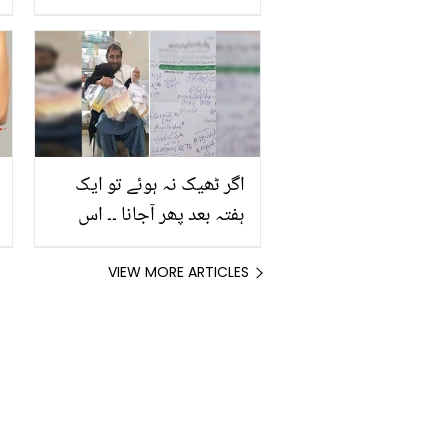
آپ کی صحت پر کیا اثر ہوتا
ہے جانیں اس کے حیرت
انگیز فوائد
اگر ٹھیک نہ ہوئے تو ایک
ہفتہ بعد پھر آجانا ۔۔ اس
مریض کی ڈھیروں دوائیوں
کے ساتھ تصویر کیوں وائرل
VIEW MORE ARTICLES
ہو رہی ہے؟