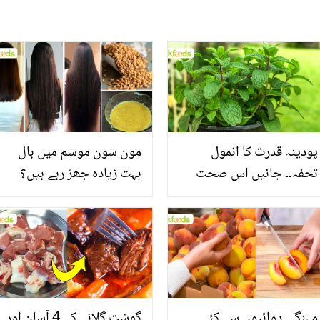
پودینہ قدرت کا انمول
مون سون موسم میں بال
تحفہ۔۔ جانیں اس صحت
بہت زیادہ جھڑ رہے ہیں؟
بخش پتوں کے 10 حیرت
جانیں بالوں کو مضبوط
انگیز طبی فوائد
بنانے کے چند قدرتی طریقے
مہنگی دوائیوں سے کئی
گوشت گلانے کے 4 آسان اور