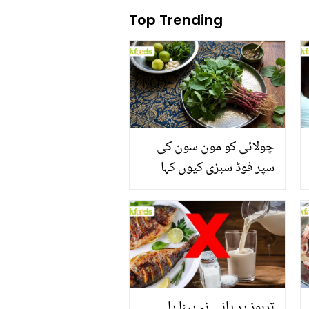
Top Trending
چولائی کو مون سون کی
سپر فوڈ سبزی کیوں کہا
جاتا ہے؟ جانیں وٹامنز،
منرلز اور اینٹی آکسیڈنٹس
سے بھرپور اس سبزی کے
فائدے
تربوز پر پانی نہ پینا یا