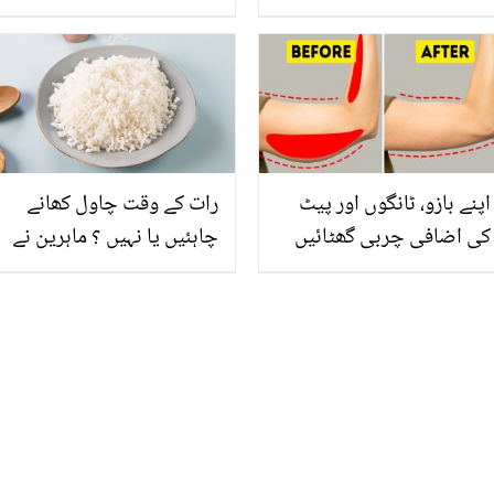
کے کاٹنے سے بیہوش والی
حجاب کرنے والی عورتوں
عورت کی حالت اب کیسی
کے بارے میں کیا کہہ دیا؟
ہے؟
سوشل میڈیا صارفین بھی
غصے میں آگئے
اپنے بازو، ٹانگوں اور پیٹ
رات کے وقت چاول کھانے
کی اضافی چربی گھٹائیں
چاہئیں یا نہیں ؟ ماہرین نے
بس ڈاکٹر بلقیس کا بتایا ہوا
ایسا انکشاف کر ڈالا کہ آپ
آسان سا نسخہ اپنائیں
کچھ بھی کھانے سے پہلے
آئندہ ہزار بار سوچا کریں گے