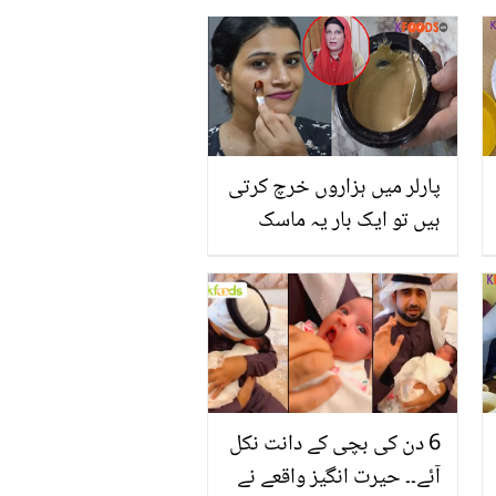
پارلر میں ہزاروں خرچ کرتی
ہیں تو ایک بار یہ ماسک
بھی آزما لیں۔۔ داغ دھبے
ہوں یا دھوپ میں جلد
جھلس جائے! ڈاکٹر بلقیس
کا بتایا یہ ماسک آپ کے لئے
6 دن کی بچی کے دانت نکل
آئے۔۔ حیرت انگیز واقعے نے