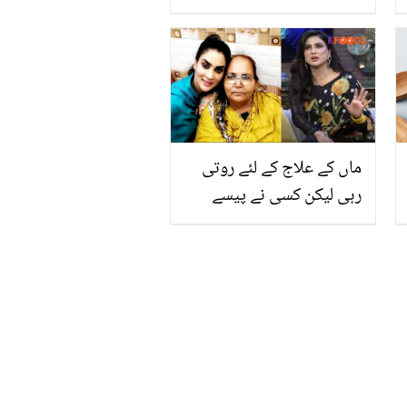
ڈاکٹرز کو بھی حیران کردیا!
بچی کی حالت کیسی ہے؟
ماں کے علاج کے لئے روتی
رہی لیکن کسی نے پیسے
نہیں دیے۔۔فضا علی کو
مرحومہ ماں کا علاج کرانے
کے لئے کیا چیز بیچنی پڑی؟
انٹرویو میں پھٹ پڑیں