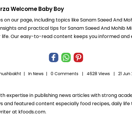
rza Welcome Baby Boy
les on our page, including topics like Sanam Saeed And 
d insights and practical tips for Sanam Saeed And Mohib 
ier life. Our easy-to-read content keeps you informed a
Khushbakht |
In
News
|
0 Comments |
4628 Views |
21 Jun
ith expertise in publishing news articles with strong ac
 and featured content especially food recipes, daily life 
riter at kfoods.com.