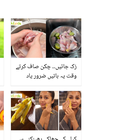
رُک جائیں۔۔ چکن صاف کرتے
وقت یہ باتیں ضرور یاد
رکھیں
کیلے کے چھلکے پھینکنے سے