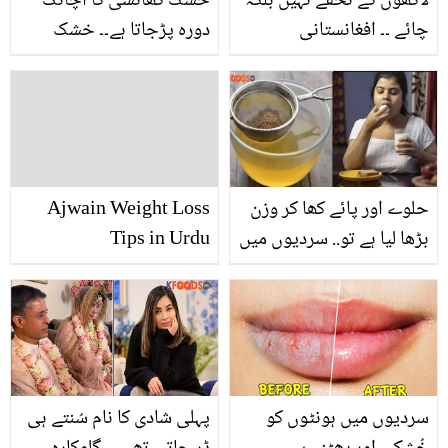
لاکھوں کے تحفے نہیں بلکہ
خشک کھانسی کا اچانک
چائے ۔۔ افغانستانی
دورہ پڑجاتا ہے۔۔ خشک
کھلاڑیوں نے سیریز جیتنے
کھانسی کم کرنے میں
کے بعد پاکستانی کھلاڑیوں
مددگار 3 آزمودہ ٹوٹکے
کو یہ چیز تحفے میں کیوں
دے دی؟ انوکھے تحفے پر
سب حیران
حلوے اور پائے کھا کر وزن
Ajwain Weight Loss
بڑھا لیا ہے تو.. سردیوں میں
Tips in Urdu
گھر میں رہ کر موٹاپا کیسے
کم کریں؟ جانیں
سردیوں میں ہونٹوں کو
پہلی شادی کا نام سُنتے ہی