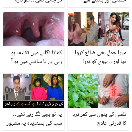
خُشکی اور پھٹنے سے
ڈر جاتی تھی ۔۔ گلوکارہ
بچانے کی 5 آسان گھریلو
کومل رضوی نے اچانک
ٹپس
دوسری شادی کرلی، لیکن
اب ان کا دولہا کون ہے؟
میرا حمل بھی ضائع کروا
کھانا نگلنے میں تکلیف ہو
دیا اور ۔۔ بیوی کو نورا
رہی ہے یا سانس میں بو آ
فتیحی جیسا بنانے کے
رہی ہے؟ تو جان لیں کہ
جنون میں شوہر نے کون
کہیں یہ علامات ٹانسلز کی
سی حدیں پار کر دیں؟
تو نہیں ورنہ آپ کو بڑے
مسائل کا سامنا بھی کرنا پڑ
سکتا ہے
تلسی کے پتوں سے کمر درد
یہ تو بچے لگ رہے تھے ۔۔
کا قدرتی علاج
سب کی پسندیدہ یہ مشہور