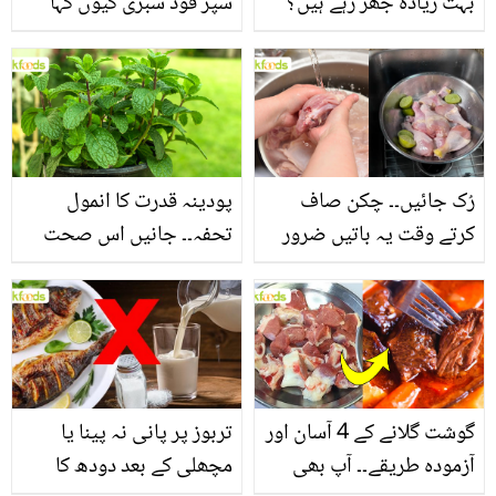
بہت زیادہ جھڑ رہے ہیں؟
سپر فوڈ سبزی کیوں کہا
جانیں بالوں کو مضبوط
جاتا ہے؟ جانیں وٹامنز،
بنانے کے چند قدرتی طریقے
منرلز اور اینٹی آکسیڈنٹس
سے بھرپور اس سبزی کے
فائدے
رُک جائیں۔۔ چکن صاف
پودینہ قدرت کا انمول
کرتے وقت یہ باتیں ضرور
تحفہ۔۔ جانیں اس صحت
یاد رکھیں
بخش پتوں کے 10 حیرت
انگیز طبی فوائد
گوشت گلانے کے 4 آسان اور
تربوز پر پانی نہ پینا یا
آزمودہ طریقے۔۔ آپ بھی
مچھلی کے بعد دودھ کا