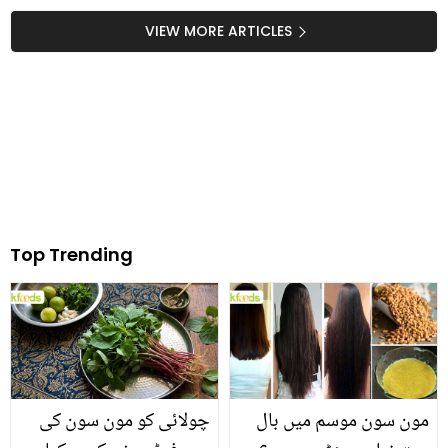
شخصیات اپنے ٹی وی کے
پہلے دن کیسے نظر آ رہے
VIEW MORE ARTICLES
تھے؟ ویڈیو مناظر
Top Trending
مون سون موسم میں بال
چولائی کو مون سون کی