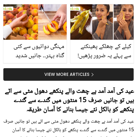
جانیں انٹرنیشنل شیف کے
استعمال۔۔ جانیں کھانوں
بتائے راز
سے متعلق غلط فہمیوں کی
حقیقت کیا ہے اور افواہ
کیا؟
کیلے کے چھلکے پھینکنے
مہنگی دوائیوں سے کئی
سے پہلے یہ ضرور پڑھیں!
گناہ بہتر۔۔ جانیں شدید
جلد کے 3 بڑے مسائل کا
گرمی کے موسم میں آڑو
سستا اور قدرتی حل
کیوں کھانا چاہیے؟
VIEW MORE ARTICLES
عید کی آمد آمد ہے چھت والے پنکھے دھول مٹی سے اٹے
ہیں تو جانیں صرف 15 منٹوں میں گندے سے گندے
پنکھے کو بالکل نئے جیسا بنانے کا آسان طریقہ
عید کی آمد آمد ہے چھت والے پنکھے دھول مٹی سے اٹے ہیں تو جانیں صرف
15 منٹوں میں گندے سے گندے پنکھے کو بالکل نئے جیسا بنانے کا آسان