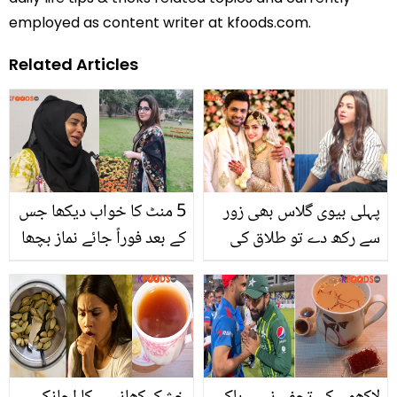
employed as content writer at kfoods.com.
Related Articles
پہلی بیوی گلاس بھی زور
5 منٹ کا خواب دیکھا جس
سے رکھ دے تو طلاق کی
کے بعد فوراً جائے نماز بچھا
دھمکی دیتے ہیں.. حبا علی
کر توبہ کی ۔۔ ٹک ٹاک پر
نے دوسری شادی کرنے والے
ویڈیوز بنانے والی لڑکی آج
مردوں کی خصلت بیان
نعت خواں کیسے بن گئی؟
کردی