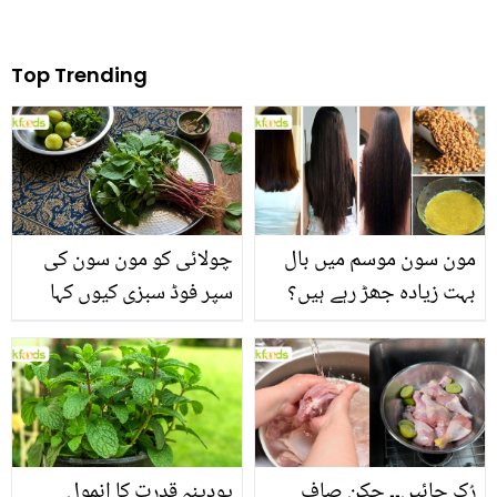
Top Trending
مون سون موسم میں بال
چولائی کو مون سون کی
بہت زیادہ جھڑ رہے ہیں؟
سپر فوڈ سبزی کیوں کہا
جانیں بالوں کو مضبوط
جاتا ہے؟ جانیں وٹامنز،
بنانے کے چند قدرتی طریقے
منرلز اور اینٹی آکسیڈنٹس
سے بھرپور اس سبزی کے
فائدے
رُک جائیں۔۔ چکن صاف
پودینہ قدرت کا انمول