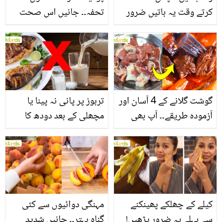
کرتے وقت یہ باتیں ضرور
تحفہ۔۔ جانیں اس صحت
یاد رکھیں
بخش پتوں کے 10 حیرت
انگیز طبی فوائد
گوشت گلانے کے 4 آسان اور
تربوز پر پانی نہ پینا یا
آزمودہ طریقے۔۔ آپ بھی
مچھلی کے بعد دودھ کا
جانیں انٹرنیشنل شیف کے
استعمال۔۔ جانیں کھانوں
بتائے راز
سے متعلق غلط فہمیوں کی
حقیقت کیا ہے اور افواہ
کیا؟
کیلے کے چھلکے پھینکنے
مہنگی دوائیوں سے کئی
سے پہلے یہ ضرور پڑھیں!
گناہ بہتر۔۔ جانیں شدید