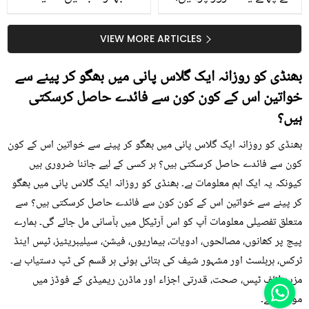
جلد کے 3 بڑے مسائل کا
گرمی کے موسم میں آڑو
سستا اور قدرتی حل
کیوں کھانا چاہیے؟
VIEW MORE ARTICLES
بھنڈی کو روزانہ ایک گلاس پانی میں بھگو کر پینے سے
خواتین اس کے کون کون سے فائدے حاصل کرسکتی
ہیں؟
بھنڈی کو روزانہ ایک گلاس پانی میں بھگو کر پینے سے خواتین اس کے کون
کون سے فائدے حاصل کرسکتی ہیں؟ ہر کسی کے لیے جاننا ضروری ہیں
کیونکہ یہ ایک اہم معلومات ہے۔ بھنڈی کو روزانہ ایک گلاس پانی میں بھگو
کر پینے سے خواتین اس کے کون کون سے فائدے حاصل کرسکتی ہیں؟ سے
متعلق تفصیلی معلومات آپ کو اس آرٹیکل میں بآسانی مل جائے گی۔ ہمارے
پیج پر کھانوں، مصالحوں، ادویات، بیماریوں، فیشن، سیلیبریٹیز، ٹپس اینڈ
ٹرکس، ہربلسٹ اور مشہور شیف کی بتائی ہوئی ہر قسم کی ٹپ دستیاب ہے۔
مزید لائف ٹپس، صحت، قدرتی اجزاء اور ماڈرن ریمیڈی کے فوڈز میں
موجود ہے۔