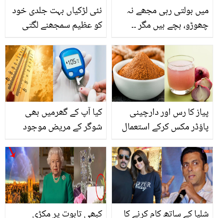
میں بولتی رہی مجھے نہ
نئی لڑکیاں بہت جلدی خود
چھوڑو، بچے ہیں مگر ۔۔
کو عظیم سمجھنے لگتی
عصمت زیدی کے شوہر نے
ہیں۔۔ لیلیٰ زبیری نے آج کل
انہیں طلاق کیوں دی؟
کی اداکاراؤں کو نخرے
بتاتے ہوئے آبدیدہ
کرنے پر کھری کھری سنا دی
پیاز کا رس اور دارچینی
کیا آپ کے گھرمیں بھی
پاؤڈر مکس کرکے استعمال
شوگر کے مریض موجود
کرنے سے کیا ہوتا ہے؟ جان
ہیں تواس شدید گرمی میں
کر آزمائے بنا رہ نہ پائیں گے
ان کو کون سے پھل اور
سبزیاں دی جائیں؟
شلپا کے ساتھ کام کرنے کا
کبھی تابوت پر مکڑی