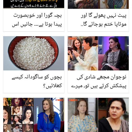
پیٹ نہیں پھولے گا اور
بچہ گورا اور خوبصورت
موٹاپا ختم ہوجائے گا..
پیدا ہوتا ہے۔۔۔ جانیں اس
ڈاکٹر نازیہ نے وزن کم کرنے
جڑی بوٹی سے ملنے والے 5
کی کون سی آزمودہ ٹپ بتا
بڑے فائدوں کے بارے میں
دی؟
جنھیں جان کر آپ بھی
حیران رہ جائیں گے
نوجوان مجھے شادی کی
بچوں کو ساگودانہ کیسے
پیشکش کرتے ہیں تو، میرے
کھلائیں؟
شوہر ۔۔ سوشل میڈیا پر
صبا فیصل کو کیسے
پیغامات آتے ہیں؟ دلچسپ
قصے سنا دیئے