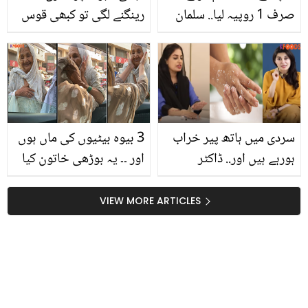
صرف 1 روپیہ لیا.. سلمان
رینگنے لگی تو کبھی قوس
خان نے سالوں بعد ایسا
قزح نکل آئی۔۔ ملکہ کی
کرنے کی حقیقت بتا دی
تدفین کے دن پیش آنے والے
عجیب و غریب واقعات
سردی میں ہاتھ پیر خراب
3 بیوہ بیٹیوں کی ماں ہوں
ہورہے ہیں اور.. ڈاکٹر
اور ۔۔ یہ بوڑھی خاتون کیا
شائستہ نے فرح اقرار کو
کام کرکے روزی کمانے پر
ہاتھ پیروں کی خوبصورتی
مجبور ہے جن کے گھر میں
VIEW MORE ARTICLES
بڑھانے کے کیا ٹپس دیے؟
کوئی کمانے والا نہیں