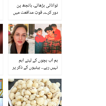
توانائی بڑھائے، بانجھ پن
دور کرے، قوتِ مدافعت میں
اضافہ کرے ۔۔ صرف مرد ہی
نہیں خواتین بھی سلاجیت
سے فائدہ اٹھا سکتی ہیں
ہم اب بچوں کے لیئے اہم
نہیں رہے۔۔ بیٹیوں کے ذکر پر
بشریٰ انصاری کیوں رو
پڑیں؟ ویڈیو