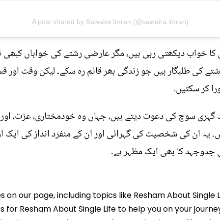
A post shared by Sawaira Imran (@sawaira.lmran)
 کا خواب دیکھتی رہی ہیں، مگر عارضی رشتے کی خواہاں کبھی نہی
 رشتے کی طلبگار ہیں جو زندگی بھر قائم رہ سکے۔ لیکن وقت او
را کر سکتیں۔
ک گہری سوچ کی دعوت دیتے ہیں، جہاں وہ خودمختاری، عزت، اور
یں۔ یہ ان کی شخصیت کی گہرائی اور ان کے منفرد انداز کی ایک 
ی جدوجہد کا بھی ایک مظہر ہے۔
es on our page, including topics like Resham About Single L
ps for Resham About Single Life to help you on your journey