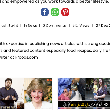
 and empowered as you work towards a better lifestyle.
Khush Bakht |
In
News
|
0 Comments |
5121 Views |
27 Dec 
ith expertise in publishing news articles with strong ac
 and featured content especially food recipes, daily life 
riter at kfoods.com.