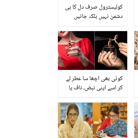
کولیسٹرول صرف دل کا ہی
دشمن نہیں بلکہ جانیں
کولیسٹرول سے ٹانگوں کو
نقصان پہنچنے کی 10
علامات
کوئی بھی اچھا سا عطر لے
کر اسے اپنی نبض، ناف یا
ہنسلی کی ہڈی پر لگانے سے
کیا ہوتا ہے ؟ حیران کن
معلومات