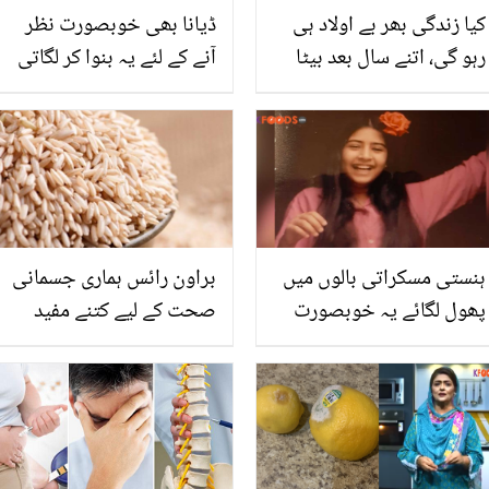
کیا زندگی بھر بے اولاد ہی
ڈیانا بھی خوبصورت نظر
رہو گی، اتنے سال بعد بیٹا
آنے کے لئے یہ بنوا کر لگاتی
کیسے ہوا؟ 40 سال کی عمر
تھیں.. جھریاں مٹانے کے لئے
میں ماں بننے والی خاتون
ڈاکٹر عیسیٰ کا بتایا ایسا
نے طعنے سُنے مگر علاج
نسخہ جس سے بوڑھی
کیسے کروایا؟
عورتیں بھی جوان نظر آئیں
ہنستی مسکراتی بالوں میں
براون رائس ہماری جسمانی
پھول لگائے یہ خوبصورت
صحت کے لیے کتنے مفید
لڑکی، کون سی مشہور
ہیں؟ ضرور جانیئے
پاکستانی اداکارہ ہے؟