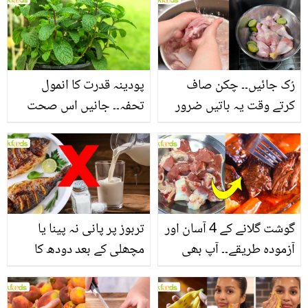
بنانے کے چند قدرتی طریقے
منرلز اور اینٹی آکسیڈنٹس
سے بھرپور اس سبزی کے
فائدے
رُک جائیں۔۔ چکن صاف
پودینہ قدرت کا انمول
کرتے وقت یہ باتیں ضرور
تحفہ۔۔ جانیں اس صحت
یاد رکھیں
بخش پتوں کے 10 حیرت
انگیز طبی فوائد
گوشت گلانے کے 4 آسان اور
تربوز پر پانی نہ پینا یا
آزمودہ طریقے۔۔ آپ بھی
مچھلی کے بعد دودھ کا
جانیں انٹرنیشنل شیف کے
استعمال۔۔ جانیں کھانوں
بتائے راز
سے متعلق غلط فہمیوں کی