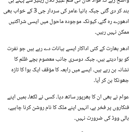
واضح رہے کہ فواد خان کی فلم عبیر گلال ریلیز سے پہلے ہی
بند کر دی گئی جبکہ ہانیا عامر کی سردار جی 3 کے خواب بھی
ادھورے رہ گئے، کیونکہ موجودہ ماحول میں ایسی شراکتیں
ممکن نہیں رہیں۔
ادھر بھارت کے کئی اداکار ایسے بیانات دے رہے ہیں جو نفرت
کو ہوا دیتے ہیں، جبکہ دوسری جانب معصوم بچے ظلم کا
نشانہ بن رہے ہیں۔ ایسے میں رابعہ کا مؤقف ایک ہوا کا تازہ
جھونکا بن کر آیا۔
عوام نے بھی ان کا بھرپور ساتھ دیا۔ کسی نے لکھا، ہمیں اپنے
فنکاروں پر فخر ہے، انہیں اپنے ملک کا نام روشن کرنا چاہیے،
بالی ووڈ کی ضرورت نہیں۔