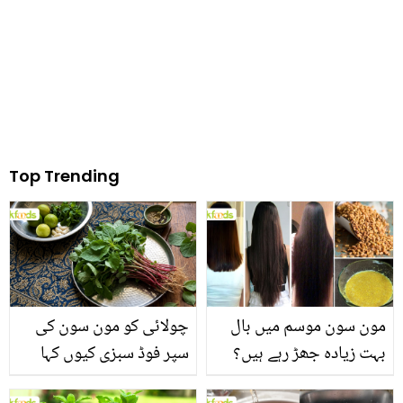
سوشل میڈیا صارفین بھی
غصے میں آگئے
Top Trending
مون سون موسم میں بال
چولائی کو مون سون کی
بہت زیادہ جھڑ رہے ہیں؟
سپر فوڈ سبزی کیوں کہا
جانیں بالوں کو مضبوط
جاتا ہے؟ جانیں وٹامنز،