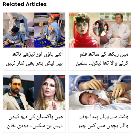
Related Articles
میں ریکھا کے ساتھ فلم
اُلٹے پاؤں اور ٹیڑھے ہاتھ
کرنے والا تھا لیکن۔۔ سلمیٰ
ہیں لیکن پھر بھی نماز نہیں
آغا کی وجہ سے جاوید
چھوڑتے ۔۔ معذور بھائی بہن
شیخ کو کتنا نقصان اٹھانا
کی اس حالت میں نماز
پڑا؟ پہلی بار ماضی کے راز
پڑھنے کی ویڈیو نے سب کو
کھول دیئے
جھنجھوڑ کر رکھ دیا
وقت سے پہلے پیدا ہونے
میں پاکستان کی بہو کیوں
والے بچوں میں کس چیز
نہیں بن سکتی۔۔ دودی خان