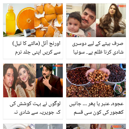
کی کمی ہوتی ہے ؟ جو ہر
کو شادی نہ کرنے کے لئے
ماں کو پتہ ہونی چاہیئے
کس نے مجبور کیا؟ راکھی
ساونت بھارت کے خلاف
ہوگئیں
صرف بیٹے کے لیے دوسری
اورنج آئل (مالٹے کا تیل)
شادی کرنا ظلم ہے.. سونیا
سے کریں اپنی جلد نرم
حسین نے شیر افضل خان
ملائم اور چمکدار۔۔ گھر میں
مروت کے دوسری شادی نہ
اورنج آئل بنانا کتنا آسان ہے
کرنے کے فیصلے پر کیا کہا؟
جانیئے شیف کا بتایا ہوا
طریقہ
عجوہ، عنبر یا پھر ۔۔۔ جانیں
لوگوں نے بہت کوشش کی
کھجور کی کون سی قسم
کہ جویریہ سے شادی نہ
سب سے زیادہ فائدے مند
ہو۔۔ سعود کی جویریہ سے