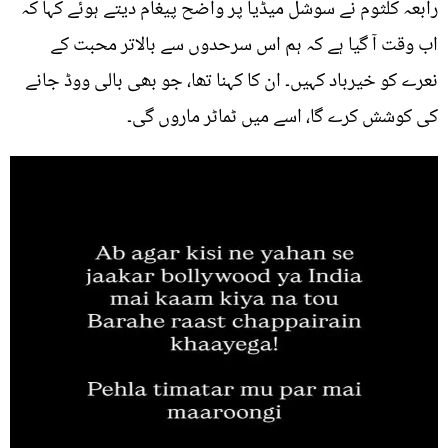
رابعہ کلثوم نے سوشل میڈیا پر واضح پیغام دیتے ہوئے کہا کہ
اب وقت آ گیا ہے کہ ہم اس سرحدوں سے بالاتر محبت کے
نعرے کو خیرباد کہیں۔ ان کا کہنا تھا، جو بھی بالی ووڈ جانے
کی کوشش کرے گا، اسے میں ٹماٹر ماروں گی۔