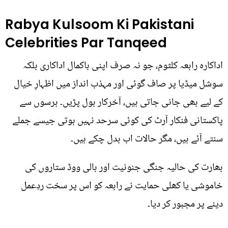
Rabya Kulsoom Ki Pakistani
Celebrities Par Tanqeed
اداکارہ رابعہ کلثوم، جو نہ صرف اپنی باکمال اداکاری بلکہ
سوشل میڈیا پر صاف گوئی اور مہذب انداز میں اظہارِ خیال
کے لیے بھی جانی جاتی ہیں، آخرکار بول پڑیں۔ برسوں سے
پاکستانی فنکار آرٹ کی کوئی سرحد نہیں ہوتی جیسے جملے
سنتے آئے ہیں، مگر حالات اب بدل چکے ہیں۔
بھارت کی حالیہ جنگی جنونیت اور بالی ووڈ ستاروں کی
خاموشی یا کھلی حمایت نے رابعہ کو اس پر سخت ردِعمل
دینے پر مجبور کر دیا۔