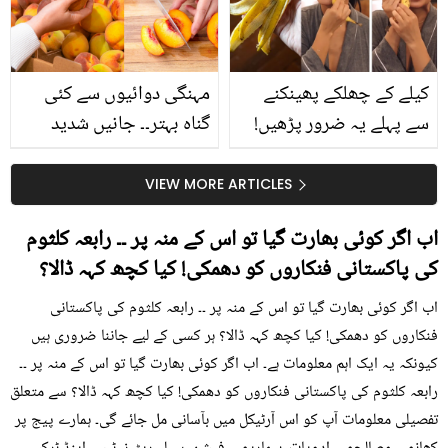
حقیقت کیا ہے اور افواہ
کیا؟
کیلے کے چھلکے پھینکنے
مہنگی دوائیوں سے کئی
سے پہلے یہ ضرور پڑھیں!
گناہ بہتر۔۔ جانیں شدید
جلد کے 3 بڑے مسائل کا
گرمی کے موسم میں آڑو
سستا اور قدرتی حل
کیوں کھانا چاہیے؟
VIEW MORE ARTICLES
اب اگر کوئی بھارت گیا تو اس کے منہ پر ۔۔ رابعہ کلثوم
کی پاکستانی فنکاروں کو دھمکی! کیا کچھ کہہ ڈالا؟
اب اگر کوئی بھارت گیا تو اس کے منہ پر ۔۔ رابعہ کلثوم کی پاکستانی
فنکاروں کو دھمکی! کیا کچھ کہہ ڈالا؟ ہر کسی کے لیے جاننا ضروری ہیں
کیونکہ یہ ایک اہم معلومات ہے۔ اب اگر کوئی بھارت گیا تو اس کے منہ پر ۔۔
رابعہ کلثوم کی پاکستانی فنکاروں کو دھمکی! کیا کچھ کہہ ڈالا؟ سے متعلق
تفصیلی معلومات آپ کو اس آرٹیکل میں بآسانی مل جائے گی۔ ہمارے پیج پر