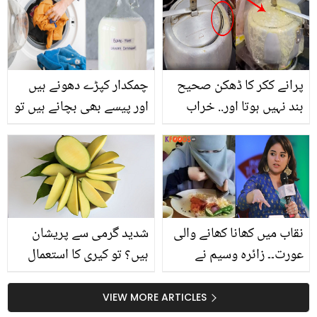
ہے؟
پہلی ملاقات کہاں ہوئی
تھی؟ نجی زندگی سے
متعلق دلچسپ باتیں
پرانے ککر کا ڈھکن صحیح
چمکدار کپڑے دھونے ہیں
بند نہیں ہوتا اور.. خراب
اور پیسے بھی بچانے ہیں تو
پریشر ککر کو ٹھیک کرنے
آج ہی گھر میں خود
کے 2 آسان اور سستے ٹپ
ڈٹرجنٹ پاؤڈر بنائیں اور
کپڑوں کو چمکدار بنائیں
نقاب میں کھانا کھانے والی
شدید گرمی سے پریشان
عورت۔۔ زائرہ وسیم نے
ہیں؟ تو کیری کا استعمال
حجاب کرنے والی عورتوں
کریں
کے بارے میں کیا کہہ دیا؟
VIEW MORE ARTICLES