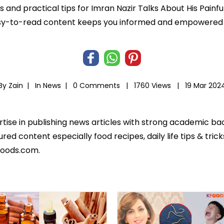
ts and practical tips for Imran Nazir Talks About His Painfu
r easy-to-read content keeps you informed and empowered
By Zain |
In
News
|
0 Comments |
1760 Views |
19 Mar 202
ertise in publishing news articles with strong academic ba
ed content especially food recipes, daily life tips & tric
foods.com.