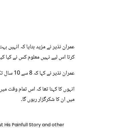
عمران نذیر نے مزید بتایا کہ انہیں بہ
کرتا اس لیے نہیں معلوم کس نے کیا کیا
عمران نذیر نے کہا کہ 8 سے 10 سال تک، ان کے تمام جوڑوں کا علاج کیا گیا اس دوران میری ساری جمع پونجی ختم ہوگئی تھی۔
انہوں کا کہنا تھا کہ اس تمام وقت م
میں ان کا شکرگزار رہوں گا۔
t His Painfull Story and other