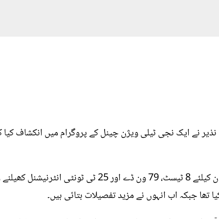
ذیر نے ایک نجی ٹیلی ویژن چینل کے پروگرام میں انکشاف کیا کہ
1999ء سے 2012ء کے درمیان پاکستان کیلئے 8 ٹیسٹ، 79 ون ڈے 
 تھا جبکہ اب انہوں نے مزید تفصیلات بتائی ہیں۔