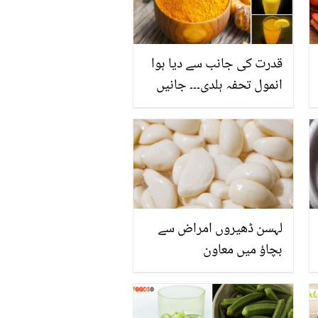
قدرت کی جانب سے دیا ہوا
انمول تحفہ ہلدی۔۔۔ جانیں
سنہرے رنگ والی ہلدی سے
5 ایسی سنہری تراکیب جو
دے آپ کو سونے جیسی
رنگت اور بے داغ چہرہ،
جانیں ہلدی کی پانچ مختلف
گھریلو ٹپس
لہسن ڈھیروں امراض سے
بچاؤ میں معاون