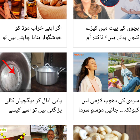
بچوں کے پیٹ میں کیڑے
اگر اپنے خراب موڈ کو
کیوں ہوتے ہیں؟ ڈاکٹر اُمِ
خوشگوار بنانا چاہتے ہیں تو
راحیل نے بتایا کیڑوں کو
دارچینی کا تیل استعمال
مارنے کا آسان علاج
کریں۔۔۔
سردی کی دھوپ لازمی لیں
پانی ابال کر دیگچیاں کالی
کیونکہ ۔۔ جانیں موسمِ سرما
پڑ گئی ہیں تو اسے کیسے
میں خواتین کیلیئے دھوپ
صاف کریں؟ گھر میں پڑی
لینا کیوں ضروری ہے؟
اس بے کار چیز سے سیاہ
پتیلیاں بالکل نئے برتنوں کی