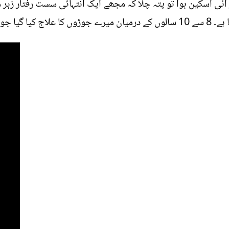
ر آئی اسکین ہوا تو پتہ چلا کہ مجھے ایک انتہائی سست رفتار زہر 
اب ہوچکے تھے۔