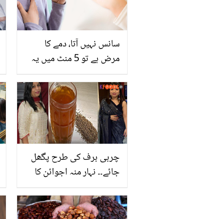
سانس نہیں آتا، دمے کا
مرض ہے تو 5 منٹ میں یہ
مسئلہ حل کریں مگر ۔۔۔
جانیں یہ 5 تیل جو آپ کی
اس مشکل کو آسان کرسکتے
ہیں
چربی برف کی طرح پگھل
جائے۔۔ نہار منہ اجوائن کا
پانی پینے کے حیرت انگیز
فائدے