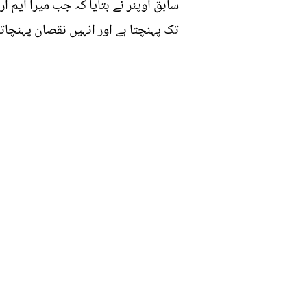
سابق اوپنر نے بتایا کہ جب میرا ایم آ
تک پہنچتا ہے اور انہیں نقصان پہنچاتا ہے۔ 8 سے 10 سالوں کے درمیان میرے جوڑوں کا علاج کیا گیا جو تقریباً خر