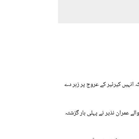
 انہیں کیرئیر کے عروج پر زہر دے
اور 25 ٹی ٹونٹی انٹرنیشنل کھیلنے والے عمران نذیر نے پہلی بار گزشتہ