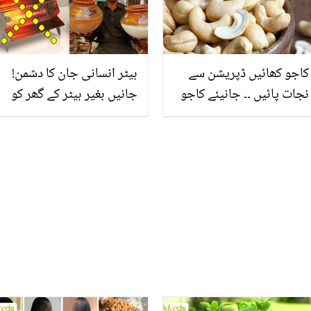
طرح چمک اٹھیں
کاجو کھائیں ڈپریشن سے
ہیٹر انسانی جان کا دشمن!
نجات پائیں ۔۔ جانیئے کاجو
جانیں بغیر ہیٹر کے گھر کو
کا استعمال آپ کے جسم میں
گرم کیسے رکھیں؟ جو
اور کونسے اہم کام کر سکتا
سردی بھگائیں ساتھ ہی
ہے؟
بجلی کا بل بھی کم کرے