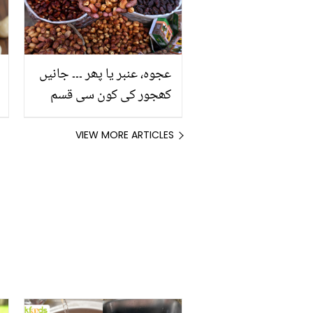
عجوہ، عنبر یا پھر ۔۔۔ جانیں
کھجور کی کون سی قسم
سب سے زیادہ فائدے مند
ہے؟
VIEW MORE ARTICLES