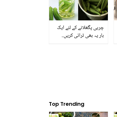
چربی پگھلانے کے لئے ایک
بار یہ بھی ٹرائی کریں..
بھنڈی کا پانی موٹاپے کے
علاوہ کون کون سی
بیماریوں میں مفید ہے؟
Top Trending