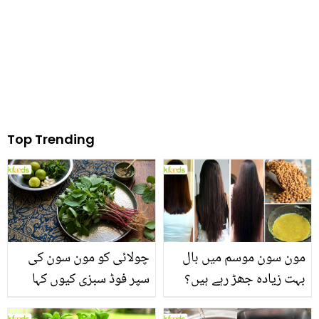
طریقے سے عید الاضحیٰ
منانے کے چند اہم نکات
Top Trending
مون سون موسم میں بال
چولائی کو مون سون کی
بہت زیادہ جھڑ رہے ہیں؟
سپر فوڈ سبزی کیوں کہا
جانیں بالوں کو مضبوط
جاتا ہے؟ جانیں وٹامنز،