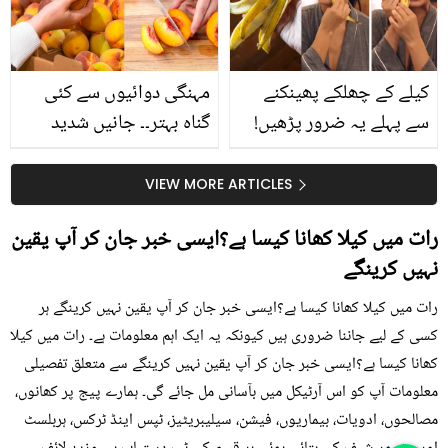
حقیقت کیا ہے اور افواہ
کیا؟
کیلے کے چھلکے پھینکنے
مہنگی دوائیوں سے کئی
سے پہلے یہ ضرور پڑھیں!
گناہ بہتر۔۔ جانیں شدید
جلد کے 3 بڑے مسائل کا
گرمی کے موسم میں آڑو
سستا اور قدرتی حل
کیوں کھانا چاہیے؟
VIEW MORE ARTICLES
رات میں کیلا کھانا کیسا ہے؟ایسی خبر جان کر آپ یقین
نہیں کرینگے
رات میں کیلا کھانا کیسا ہے؟ایسی خبر جان کر آپ یقین نہیں کرینگے ہر
کسی کے لیے جاننا ضروری ہیں کیونکہ یہ ایک اہم معلومات ہے۔ رات میں کیلا
کھانا کیسا ہے؟ایسی خبر جان کر آپ یقین نہیں کرینگے سے متعلق تفصیلی
معلومات آپ کو اس آرٹیکل میں بآسانی مل جائے گی۔ ہمارے پیج پر کھانوں،
مصالحوں، ادویات، بیماریوں، فیشن، سیلیبریٹیز، ٹپس اینڈ ٹرکس، ہربلسٹ