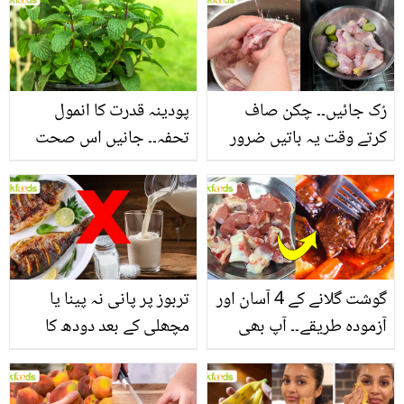
بنانے کے چند قدرتی طریقے
منرلز اور اینٹی آکسیڈنٹس
سے بھرپور اس سبزی کے
فائدے
رُک جائیں۔۔ چکن صاف
پودینہ قدرت کا انمول
کرتے وقت یہ باتیں ضرور
تحفہ۔۔ جانیں اس صحت
یاد رکھیں
بخش پتوں کے 10 حیرت
انگیز طبی فوائد
گوشت گلانے کے 4 آسان اور
تربوز پر پانی نہ پینا یا
آزمودہ طریقے۔۔ آپ بھی
مچھلی کے بعد دودھ کا
جانیں انٹرنیشنل شیف کے
استعمال۔۔ جانیں کھانوں
بتائے راز
سے متعلق غلط فہمیوں کی