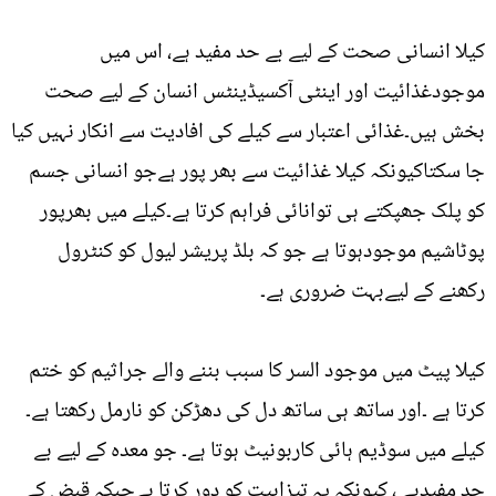
کیلا انسانی صحت کے لیے بے حد مفید ہے، اس میں
موجودغذائیت اور اینٹی آکسیڈینٹس انسان کے لیے صحت
بخش ہیں۔غذائی اعتبار سے کیلے کی افادیت سے انکار نہیں کیا
جا سکتاکیونکہ کیلا غذائیت سے بھر پور ہےجو انسانی جسم
کو پلک جھپکتے ہی توانائی فراہم کرتا ہے۔کیلے میں بھرپور
پوٹاشیم موجودہوتا ہے جو کہ بلڈ پریشر لیول کو کنٹرول
رکھنے کے لیےبہت ضروری ہے۔
کیلا پیٹ میں موجود السر کا سبب بننے والے جراثیم کو ختم
کرتا ہے ۔اور ساتھ ہی ساتھ دل کی دھڑکن کو نارمل رکھتا ہے۔
کیلے میں سوڈیم ہائی کاربونیٹ ہوتا ہے۔ جو معدہ کے لیے بے
حد مفیدہے ، کیونکہ یہ تیزابیت کو دور کرتا ہےجبکہ قبض کے