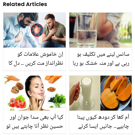
Related Articles
سانس لینے میں تکلیف ہو
اِن خاموش علامات کو
رہی ہے اور منہ خشک ہو رہا
نظرانداز مت کریں ۔۔ دل کا
ہے تو ۔۔۔ کہیں آپ کو پانی
دورہ پڑنے سے ایک ہفتہ
کی کمی تو نہیں؟ جانیں
پہلے ظاہر ہونے والی 4
اس کی چند علامات
خاموش علامات کونسی
ہیں؟
آم کھا کر دودھ کیوں پینا
کیا آپ بھی سدا جوان اور
چاہیے۔۔ جانیں ایسا کرنے
حسین نظر آنا چاہتے ہیں تو