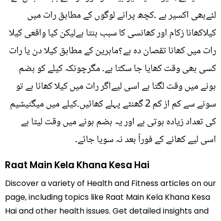
لئےبھی اکسیر ہے ۔کچھ پرانے لوگوں کے مطابق رات میں
کیلاکھانا زکام اور کھانسی کا سبب بنتا ہےلیکن کیا واقعی کیلا
رات میں کھانا تقصان دہ ہے؟ماہرین کے مطابق کیلا دن یا رات
کسی بھی وقت کھایا جا سکتا ہے۔ مگرچونکہ کیلے کو ہضم
ہونے میں وقت لگتا ہے اسی لیےاگر رات میں کیلا کھانا ہے تو
سونے سے کم از کم 2 گھنٹے پہلے کھائیں۔کیلے میں میگنیشیم
کی تعداد زیادہ ہوتی ہے اور یہ ہضم ہونے میں وقت لیتا ہے
اسی لیے کھانے کے فوراً بعد نہ سویا جائے۔
Raat Main Kela Khana Kesa Hai
Discover a variety of Health and Fitness articles on our
page, including topics like Raat Main Kela Khana Kesa
Hai and other health issues. Get detailed insights and