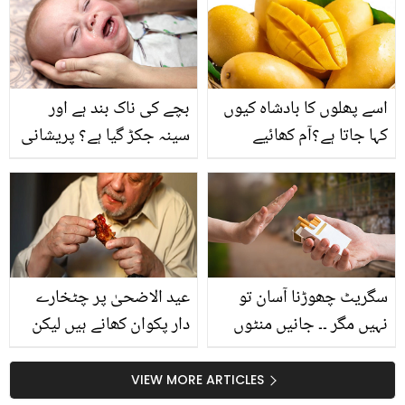
استعمال کیجیے۔۔۔
اسے پھلوں کا بادشاہ کیوں
بچے کی ناک بند ہے اور
کہا جاتا ہے؟آم کھائیے
سینہ جکڑ گیا ہے؟ پریشانی
کیونکہ ۔۔۔۔آم کی وہ
کی بات نہیں جانیئے چند
خصوصیات جو اسے منفرد
گھریلو نسخوں سے بچوں
بناتی ہیں
میں زکام کا آسان علاج
سگریٹ چھوڑنا آسان تو
عید الاضحیٰ پر چٹخارے
نہیں مگر ۔۔ جانیں منٹوں
دار پکوان کھانے ہیں لیکن
میں اس عادت کو ختم
صحت بھی برقرار رکھنی
کرنے کی زبردست ٹپ
ہے، جانیئے صحت مند
VIEW MORE ARTICLES