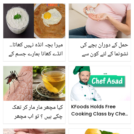
سے کون سی تکلیفوں سے
آج ہی ان غذاؤں کو اپنی
بچا جاسکتا ہے؟
خوراک کا حصہ بنائیں
حمل کے دوران بچے کی
میرا بچہ انڈہ نہیں کھاتا۔۔
نشونما کے لئے کون سے
انڈے کھانا ہمارے جسم کے
ملٹی وٹامنز اور منرلز کھانے
لئے کتنا ضروری ہے؟ چند
چاہیے اور کون سے نہیں
ایسی غذائیں جو ان کی
کھانے چاہیے۔
کمی پوری کرسکتی ہیں
کیا مچھر مار مار کر تھک
KFoods Holds Free
Cooking Class by Chef
چکے ہیں ؟ تو اب مچھر
Asad
بھگانے کے لئے گرین ٹی کا