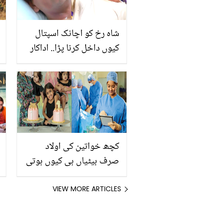
شاہ رخ کو اچانک اسپتال
کیوں داخل کرنا پڑا.. اداکار
اب کس حال میں ہیں؟
کچھ خواتین کی اولاد
صرف بیٹیاں ہی کیوں ہوتی
ہیں؟ جانیئے بیٹیاں اور بیٹے
پیدا ہونے کی وہ وجہ جو
VIEW MORE ARTICLES
ڈاکٹر بتاتے ہیں