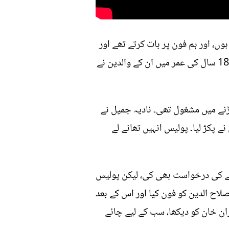
ہ "میں اپنے شوہر کو 14 سال کی عمر سے جانتی ہوں، اور ہم فون پر بات کرتے تھے اور
چھپ کر ملاقات بھی کرتے تھے۔" ان کا کہنا تھا کہ ان کے لیے بچپن کی پابندیاں زیادہ سخت تھیں، لیکن 18 سال کی عمر میں ان کے والدین نے
نے میں مشغول تھی۔ نادیہ جمیل نے
ے پکڑ لیا۔ پولیس انہیں تھانے لے
رنے کی درخواست بھی کی، لیکن پولیس
لاح الدین کو فون کیا اور اس کے بعد
ران خان کو دیکھا، سب کے لیے چائے