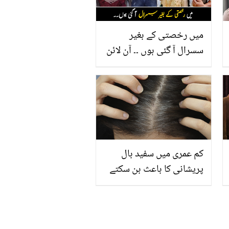
میں رخصتی کے بغیر
سسرال آ گئی ہوں ۔۔ آن لائن
شادی کے بعد ساس کے لیے
بہو نے کیسی قربانی دی جو
شوہر اس کے گن گاتا ہے؟
کم عمری میں سفید بال
پریشانی کا باعث بن سکتے
ہیں جانیئے سفید بالوں سے
چھٹکارہ حاصل کرنے کے لئے
چند آسان اور گھریلو طریقے