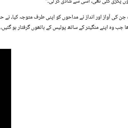
ھوں پکڑی گئی تھی، اسی سے شادی کر لی۔"
ہ جن کی آواز اور انداز نے مداحوں کو اپنی طرف متوجہ کیا، نے 
ھا جب وہ اپنے منگیتر کے ساتھ پولیس کے ہاتھوں گرفتار ہو گئیں، ا