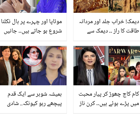
دیمک! خراب جلد اور مردانہ
موٹاپا اور چہرے پر بال نکلنا
طاقت کا راز ۔۔ دیمک سے
شروع ہو جاتے ہیں۔۔ جانیں
جان چھڑوانے والوں، ایک
ڈاکٹر بلقیس تھائیرائیڈ کا
مرتبہ اس کے فائدے بھی تو
کیا علاج بتاتی ہیں؟ جو آپ
جان لیں
کی مشکل آسان کرسکتا ہے
کام کاج چھوڑ کر پیار محبت
ہمیشہ شوہر سے ایک قدم
میں پڑے ہوئے ہیں۔۔ کرن ناز
پیچھے رہو کیونکہ.. شادی
ڈرامہ 'پرورش' بنانے والوں
سے پہلے ماں نے کیا
پر برس پڑیں! ٹھیک ٹھاک
نصیحت کی تھی؟ بیٹیوں
سنا دی
کی تربیت کے حوالے سے