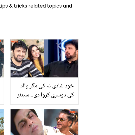
tips & tricks related topics and
خود شادی نہ کی مگر والد
کی دوسری کروا دی۔۔ سینئر
اداکار اسد ملک کی زندگی کا
سب سے بڑا دکھ کیا ہے؟
بتاتے ہوئے جذباتی