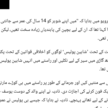
نادیہ نے فوچیا میگزین کو دیے گئے انٹرویو میں بتایا ک
 تھی۔
 کے تحت ’شاہین پولیس‘ لوگوں کو اخلاقی قوانین کے تحت پکڑ
تھ گاڑی میں سیر کے لیے نکلیں اور راستے میں انہیں شاہین پولیس ن
تھا۔
یس سے منتیں کیں اور جرمانے کے طور پر راستے میں ہی کوڑے ما
 ایک فون کرنے کی اجازت دی۔ نادیہ نے اپنے والد کے دوست یوسف ص
نے کے لیے تھانے پہنچے۔ نادیہ نے بتایا کہ جیسے ہی پولیس نے عم