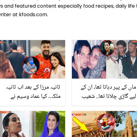
 and featured content especially food recipes, daily life 
riter at kfoods.com.
ماں کے پیر دباتا تھا، ان کے
ثانیہ مرزا کے بعد اب ثانیہ
لیے گاڑی چلاتا تھا.. شعیب
ملک۔۔ کیا عماد وسیم نے
اختر نے دعائیں پوری ہونے
اپنی حاملہ بیوی کو دھوکا
اور کامیاب ہونے کا کیا
دیا؟ بچے کی پیدائش پر
فارمولہ بتایا؟
اہلیہ کی جذباتی پوسٹ
وائرل