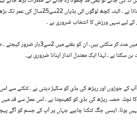
ش نہ کی جائے تو بھی قد چھوٹا رہ جانے کے خطرات بڑھ جاتے ہیں
پہنچنے پر قد بڑھنے کا عمل سست ہوجاتا ہے ۔ الب
 کے لیے سہی ورزش کا انتخاب ضروری ہے ۔
مندرجہ ذیل ورزشیں آپ کا قد بڑھانے میں مدد کر
 سکتا ہے ۔ لہذا ایک معتدل انداز اپنانا ضروری ہے۔
 آپ کے جوڑوں اور ریڑھ کی ہڈی کو سکیڑ دیتی ہے ۔ لٹکنے سے اس ا
ا نچلہ حصہ ریڑھ کی ہڈی کو کھینچتا ہے ۔ اس عمل سے قد میں ا
ع نہیں ہوتا۔ ایسی جگہ لٹکنا چاہیے جہاں پر آپ کے جسم کو آگے پ