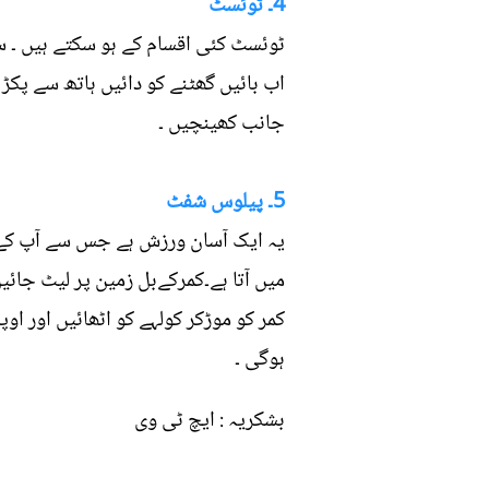
4۔ ٹوئسٹ
ٹوئسٹ کئی اقسام کے ہو سکتے ہیں ۔ سب
اب بائیں گھٹنے کو دائیں ہاتھ سے پکڑ
جانب کھینچیں ۔
5۔ پیلوس شفٹ
یہ ایک آسان ورزش ہے جس سے آپ کے جس
میں آتا ہے۔کمرکےبل زمین پر لیٹ جائی
ہوگی ۔
بشکریہ : ایچ ٹی وی