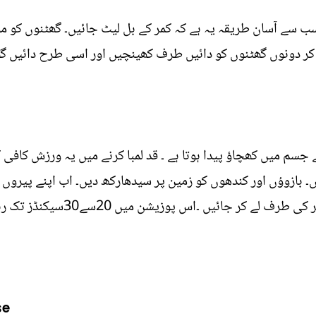
 سے آسان طریقہ یہ ہے کہ کمر کے بل لیٹ جائیں۔ گھٹنوں کو موڑ 
 کر دونوں گھٹنوں کو دائیں طرف کھینچیں اور اسی طرح دائیں گھٹ
م میں کھچاؤ پیدا ہوتا ہے ۔ قد لمبا کرنے میں یہ ورزش کافی 
ں۔ بازوؤں اور کندھوں کو زمین پر سیدھارکھ دیں۔ اب اپنے پیروں 
کمر کو موڑکر کولہے کو اٹھائیں او
se