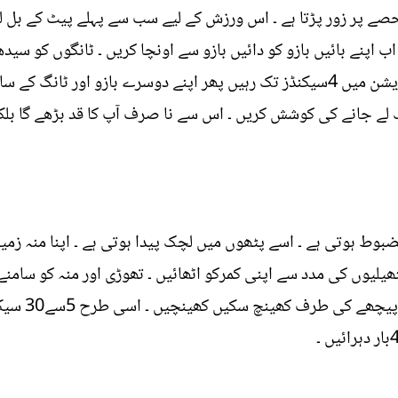
پر زور پڑتا ہے ۔ اس ورزش کے لیے سب سے پہلے پیٹ کے بل لیٹ 
ب اپنے بائیں بازو کو دائیں بازو سے اونچا کریں ۔ ٹانگوں کو سی
تک ہو سکے ہوا میں اٹھائیں ۔ اسی پوزیشن میں 4سیکنڈز تک رہیں پھر اپنے دوسرے ب
ے بڑھا کر 20سیکنڈز تک لے جانے کی کوشش کریں ۔ اس سے نا صرف آپ کا قد بڑ
ط ہوتی ہے ۔ اسے پٹھوں میں لچک پیدا ہوتی ہے ۔ اپنا منہ زمی
تھیلیوں کی مدد سے اپنی کمرکو اٹھائیں ۔ تھوڑی اور منہ کو سامن
ہلائیں ۔ کمر 