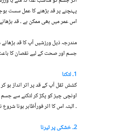
اگر جسم کو مناسب غذا نہ ملے یا ورز
اس عمر میں بھی ممکن ہے ۔ قد بڑھانے
جسم اور صحت کے لیے نقصان کا باعث بن
1۔ لٹکنا
کشش ثقل آپ کے قد پر اثر انداز ہو کر
اونچی چیز کو پکڑ کر لٹکنے سے جسم ک
۔ البتہ اس کا اثر فوراًظاہر ہونا شرو
2۔ خشکی پر تیرنا