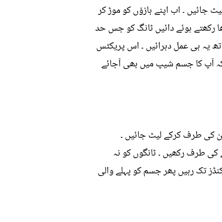
جائیں ۔ اب اپنے بازؤں کو موڑ کر
دھا رکھتے ہوئے دائیں ٹانگ کو جس حد
ازو اور ٹانگ کے ساتھ یہ ہی عمل دہرائیں ۔ اس پریکٹس
ھے گا بلکہ آپ کا جسم شیپ میں بھی آجائے
ن کی طرف کرکے لیٹ جائیں ۔
ے کی طرف رکھیں ۔ ٹانگوں کو نہ
اور ریڑھ کی ہڈی کو جتنا پیچھے کی طرف کھینچ سکیں کھینچیں ۔ اسی طرح 5سے30 سیکنڈز تک رہیں پھر جسم کو پہلے والی