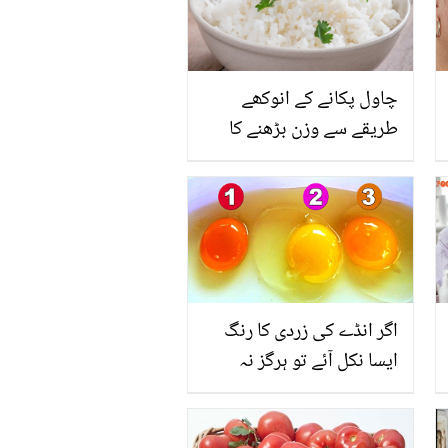
چاول پکانے کے انوکھے
طریقے سے وزن بڑھنے کا
خدشہ ختم
اگر انڈے کی زردی کا رنگ
ایسا نکل آئے تو ہرگز نہ
کھائیں کیونکہ! زردی کا رنگ
کس چیز کی علامت ظاہر