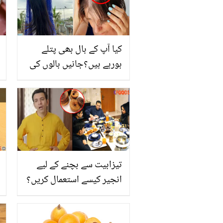
کیا آپ کے بال بھی پتلے
ہورہے ہیں؟جانیں بالوں کی
دیکھ بھال کے چند طریقے،
جس سے آپ کے بالوں کو
لمبا، گھنا ہونے میں مدد ملے
تیزابیت سے بچنے کے لیے
انجیر کیسے استعمال کریں؟
افطار کے بعد متلی اور پیٹ
درد سے بچنے کے لیے ماہرین