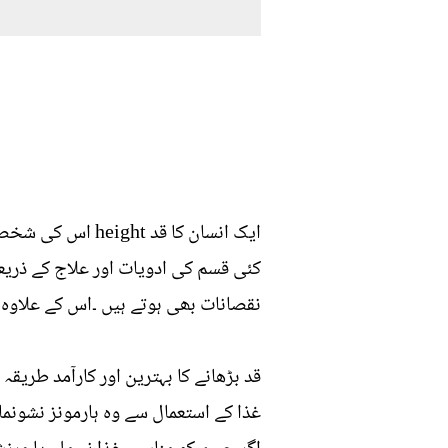
ایک انسان کا قد 
کئی قسم کی ادویات اور علاج کے ذریع
نقصانات بھی ہوتے ہیں ۔اس کے علاوہ اس بات کی 100فی صد گارنٹی بھی نہیں ہوتی کہ یہ طریق
قد بڑھانے کا بہترین اور کارآمد طری
غذا کے استعمال سے وہ ہارمونز نشونما 