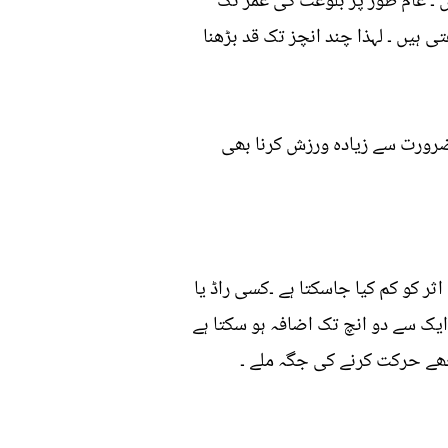
 ۔ عام طور پر بلوغت کی عمر تک
تہ کچھ لوگوں کی ہڈیاں 22سے25سال کی عمر تک بڑھتی ہیں ۔ لہذا چند انچز تک قد بڑھنا
 سکتی ہیں۔ ان کو ہفتے میں 2سے3بار ضرور کیجئے ۔ ضرورت سے زیادہ ورزش کرنا بھی
ثر کو کم کیا جاسکتا ہے ۔کسی راڈ یا
یک سے دو انچ تک اضافہ ہو سکتا ہے
یچھے حرکت کرنے کی جگہ ملے ۔