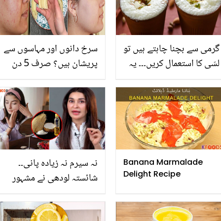
گرمی سے بچنا چاہتے ہیں تو
سرخ دانوں اور مہاسوں سے
لسّی کا استعمال کریں۔۔۔ یہ
پریشان ہیں؟ صرف 5 دن
کوئی عام لسی نہیں اس
کیلے کا چھلکا اس طرح
میں پوشیدہ ہماری صحت
استعمال کریں اور کمال
کے ناقابل یقین راز جان کر
دیکھیں
آپ دنگ رہ جائیں گے
نہ سیرم نہ زیادہ پانی۔۔
Banana Marmalade
Delight Recipe
شائستہ لودھی نے مشہور
ٹوٹکوں کی پول کھول دی ۔۔
حسین نظر آنے کے لئے کون