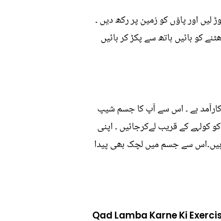
لیں اور پاؤں کو زمین پر رکھ دیں ۔
نے کو بائیں ہاتھ سے پکڑ کر بائیں
کارآمد ہے ۔ اس سے آپ کا جسم شیپ
کو کولہے کے قریب لےکرجائیں ۔ اپنی
ر اوپر کی طرف لے کر جائیں ۔اس پوزیشن میں 20سے30سیکنڈز تک رہیں۔اس سے جسم میں لچک بھی پیدا
Qad Lamba Karne Ki Exerci