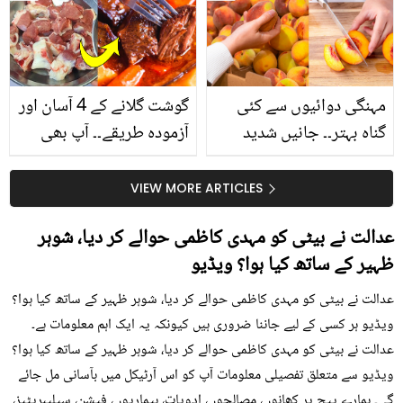
سے متعلق غلط فہمیوں کی
حقیقت کیا ہے اور افواہ
کیا؟
مہنگی دوائیوں سے کئی
گوشت گلانے کے 4 آسان اور
گناہ بہتر۔۔ جانیں شدید
آزمودہ طریقے۔۔ آپ بھی
گرمی کے موسم میں آڑو
جانیں انٹرنیشنل شیف کے
کیوں کھانا چاہیے؟
بتائے راز
VIEW MORE ARTICLES
عدالت نے بیٹی کو مہدی کاظمی حوالے کر دیا، شوہر
ظہیر کے ساتھ کیا ہوا؟ ویڈیو
عدالت نے بیٹی کو مہدی کاظمی حوالے کر دیا، شوہر ظہیر کے ساتھ کیا ہوا؟
ویڈیو ہر کسی کے لیے جاننا ضروری ہیں کیونکہ یہ ایک اہم معلومات ہے۔
عدالت نے بیٹی کو مہدی کاظمی حوالے کر دیا، شوہر ظہیر کے ساتھ کیا ہوا؟
ویڈیو سے متعلق تفصیلی معلومات آپ کو اس آرٹیکل میں بآسانی مل جائے
گی۔ ہمارے پیج پر کھانوں، مصالحوں، ادویات، بیماریوں، فیشن، سیلیبریٹیز،