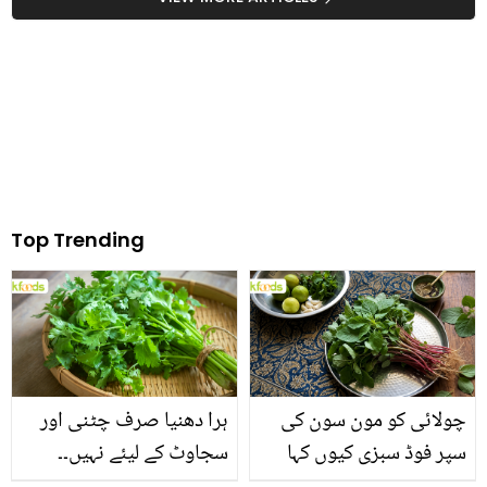
چاہیے؟ جانیں اس کے اہم
فائدے
Top Trending
چولائی کو مون سون کی
ہرا دھنیا صرف چٹنی اور
سپر فوڈ سبزی کیوں کہا
سجاوٹ کے لیئے نہیں۔۔