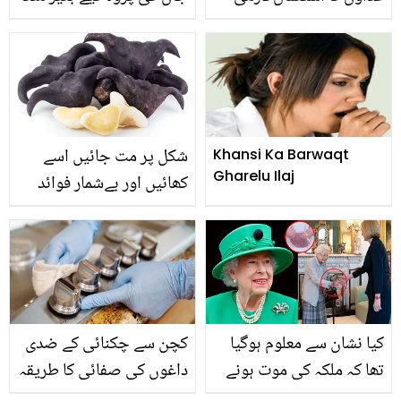
کرنا چاہیے؟
کے لئے نکل پڑیں ۔۔۔ نوشہرہ
کی مس وزیر سیلاب میں
لوگوں کی جانیں بچاتی
رہیں، ویڈیو وائرل
شکل پر مت جائیں اسے
Khansi Ka Barwaqt
Gharelu Ilaj
کھائیں اور بےشمار فوائد
پائیں ۔۔ جانیئے سردیوں کی
سوغات سنگھاڑے کے حیرت
انگیز فوائد
کیا نشان سے معلوم ہوگیا
کچن سے چکنائی کے ضدی
تھا کہ ملکہ کی موت ہونے
داغوں کی صفائی کا طریقہ
والی ہے؟ ملکہ برطانیہ کے