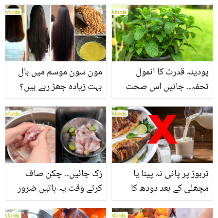
جاتا ہے؟ جانیں وٹامنز،
جانیں اس کے وہ حیرت
منرلز اور اینٹی آکسیڈنٹس
انگیز فوائد جو شاید ہی آپ
سے بھرپور اس سبزی کے
کو معلوم ہوں
فائدے
پودینہ قدرت کا انمول
مون سون موسم میں بال
تحفہ۔۔ جانیں اس صحت
بہت زیادہ جھڑ رہے ہیں؟
بخش پتوں کے 10 حیرت
جانیں بالوں کو مضبوط
انگیز طبی فوائد
بنانے کے چند قدرتی طریقے
تربوز پر پانی نہ پینا یا
رُک جائیں۔۔ چکن صاف
مچھلی کے بعد دودھ کا
کرتے وقت یہ باتیں ضرور
استعمال۔۔ جانیں کھانوں
یاد رکھیں