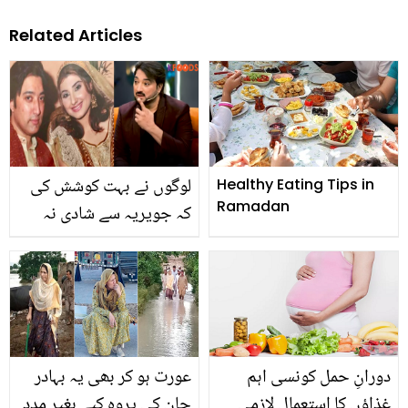
Related Articles
لوگوں نے بہت کوشش کی
Healthy Eating Tips in
Ramadan
کہ جویریہ سے شادی نہ
ہو۔۔ سعود کی جویریہ سے
پہلی ملاقات کہاں ہوئی
تھی؟ نجی زندگی سے
متعلق دلچسپ باتیں
دورانِ حمل کونسی اہم
عورت ہو کر بھی یہ بہادر
غذاؤں کا استعمال لازمی
جان کی پروہ کیے بغیر مدد