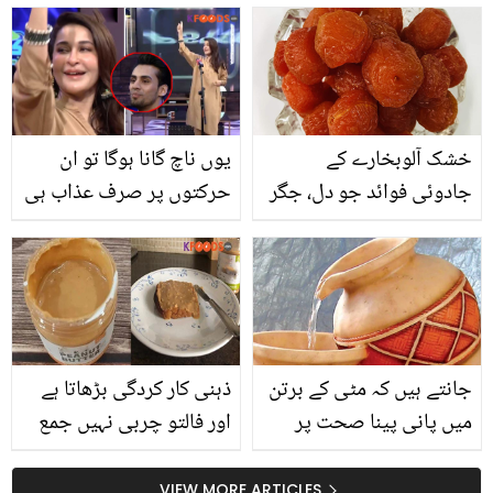
ہاتھ پر نیلے رنگ کا نشان
کیوں آگیا تھا؟
خشک آلوبخارے کے
یوں ناچ گانا ہوگا تو ان
جادوئی فوائد جو دل، جگر
حرکتوں پر صرف عذاب ہی
اور جِلد کے بڑے مسئلے دور
آنا ۔۔ شائستہ لودھی 45
کرے۔۔۔ جانیں اس کو
سال کی بوڑھی ہو کر کیوں
استعمال کرنے کا خاص
ایسے کام کرتی ہیں؟
طریقہ
سوشل میڈیا صارفین بھڑک
اُٹھے
جانتے ہیں کہ مٹی کے برتن
ذہنی کار کردگی بڑھاتا ہے
میں پانی پینا صحت پر
اور فالتو چربی نہیں جمع
کیسے حیرت انگیز اثرات
ہونے دیتا.. بچوں کو مونگ
مرتب کرتا ہے
پھلی کا مکھن کیوں کھلانا
VIEW MORE ARTICLES