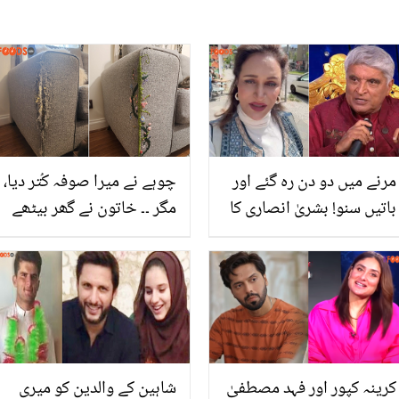
مرنے میں دو دن رہ گئے اور
چوہے نے میرا صوفہ کُتر دیا،
باتیں سنو! بشریٰ انصاری کا
مگر ۔۔ خاتون نے گھر بیٹھے
جاوید اختر کو پاکستان کے
کیسے پُرانے صوفے کو نیا
خلاف زہر اگلنے پر دو ٹوک
اور سٹائلش بنایا؟
جواب
کرینہ کپور اور فہد مصطفیٰ
شاہین کے والدین کو میری