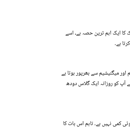
 کا ایک اہم ترین حصہ ہے، اسے
رتا ہے۔
 اور میگنیشیم سے بھرپور ہوتا ہے
 تقریباً 3.6 گرام پروٹین ہوتا ہے۔ اس لیے آپ کو روزانہ ایک گلاس دودھ
ئی کمی نہیں ہے۔ تاہم اس بات کا