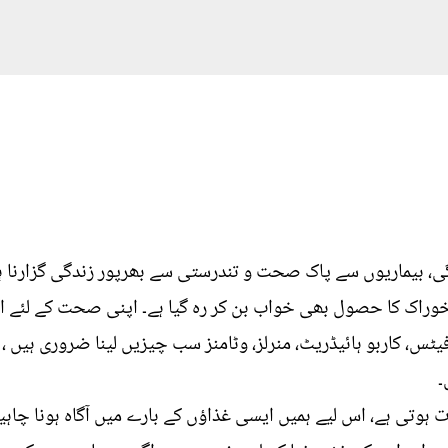
 بیماریوں سے پاک صحت و تندرستی سے بھرپور زندگی گزارنا ہرا
وراک کا حصول بھی خواب بن کر رہ گیا ہے۔ اپنی صحت کے لئے انس
ٹس، کاربو ہائیڈریٹ، منرلز، وٹامنز سب چیزیں لینا ضروری ہیں ، 
۔
وتی ہے، اس لیے ہمیں ایسی غذاؤں کے بارے میں آگاہ ہونا چاہ