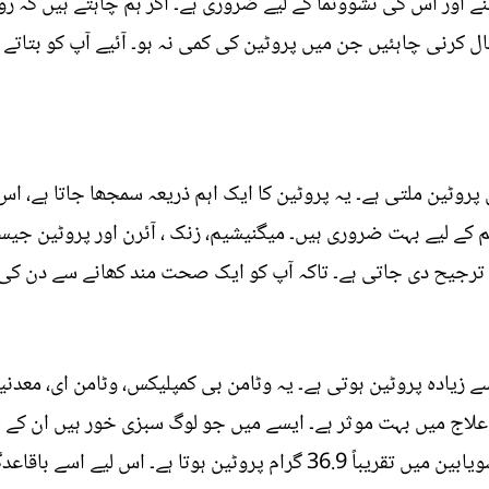
 اور اس کی نشوونما کے لیے ضروری ہے۔ اگر ہم چاہتے ہیں کہ 
ل کرنی چاہئیں جن میں پروٹین کی کمی نہ ہو۔ آئیے آپ کو بتاتے 
پروٹین ملتی ہے۔ یہ پروٹین کا ایک اہم ذریعہ سمجھا جاتا ہے، اس
کے لیے بہت ضروری ہیں۔ میگنیشیم، زنک ، آئرن اور پروٹین جیسے
 ترجیح دی جاتی ہے۔ تاکہ آپ کو ایک صحت مند کھانے سے دن کی ا
زیادہ پروٹین ہوتی ہے۔ یہ وٹامن بی کمپلیکس، وٹامن ای، معدنیا
لاج میں بہت موثر ہے۔ ایسے میں جو لوگ سبزی خور ہیں ان کے 
کافی حد تک پورا کرتا ہے۔ 100 گرام سویابین میں تقریباً 36.9 گرام پروٹی