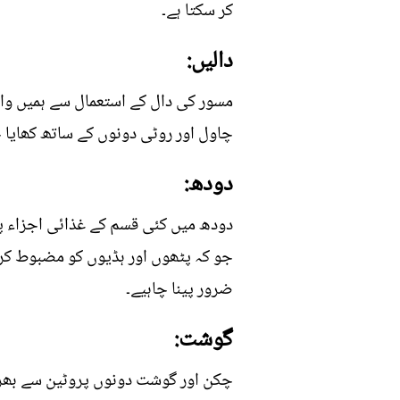
کر سکتا ہے۔
دالیں:
مسور کی دال کے استعمال سے ہمیں واف
چاول اور روٹی دونوں کے ساتھ کھایا ج
دودھ:
دودھ میں کئی قسم کے غذائی اجزاء پائ
ضرور پینا چاہیے۔
گوشت:
چکن اور گوشت دونوں پروٹین سے بھرپور