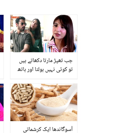
جب تھپڑ مارتا دکھاتے ہیں
تو کوئی نہیں بولتا اور ہاتھ
پکڑ لیا تو۔۔ رمشہ خان نے
غیر اخلاقی مناظر کی
حمایت میں انوکھی دلیل
پیش کردی ! دیکھیں
آسوگاندھا ایک کرشماتی