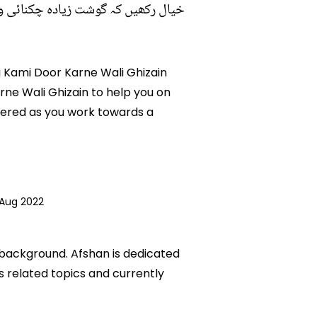
خیال رکھیں کہ گوشت زیادہ چکنائی والا
Ki Kami Door Karne Wali Ghizain
arne Wali Ghizain to help you on
wered as you work towards a
 Aug 2022
c background. Afshan is dedicated
ks related topics and currently