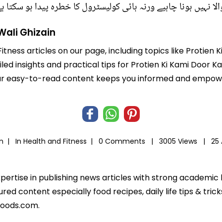
 نہیں ہونا چاہیے ورنہ ہائی کولیسٹرول کا خطرہ پیدا ہو سکتا ہے
Wali Ghizain
itness articles on our page, including topics like Protien 
led insights and practical tips for Protien Ki Kami Door K
e. Our easy-to-read content keeps you informed and empo
an |
In
Health and Fitness
|
0 Comments |
3005 Views |
25
xpertise in publishing news articles with strong academi
ed content especially food recipes, daily life tips & tric
foods.com.