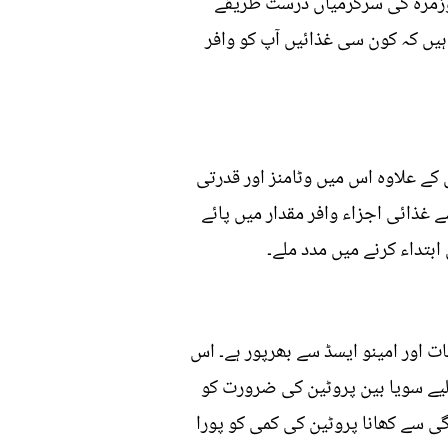
روزمرہ کی سرگرمیاں درست طریقے
ہیں کہ کون سی غذائیں آپ کو وافر
 کے علاوہ اس میں وٹامنز اور قدرتی
 غذائی اجزاء وافر مقدار میں پائے
بتداء کرنے میں مدد ملے۔
ت اور امینو ایسڈ سے بھرپور ہے۔ اس
لیے سویا بین پروٹین کی ضرورت کو
ن ہوتا ہے۔ اس لیے اسے باقاعدگی سے کھانا پروٹین کی کمی کو پورا