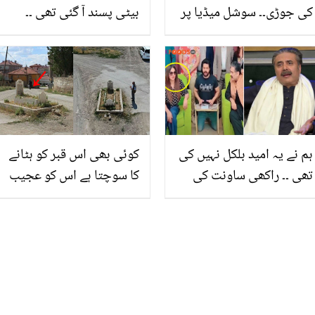
کی جوڑی۔۔ سوشل میڈیا پر
بیٹی پسند آ گئی تھی ۔۔
وائرل خبر نے دھوم مچادی
شاہین اور شاہد آفریدی کی
بیٹی کا رشتہ کیسے طے ہوا؟
ہم نے یہ امید بلکل نہیں کی
کوئی بھی اس قبر کو ہٹانے
تھی ۔۔ راکھی ساونت کی
کا سوچتا ہے اس کو عجیب
آفتاب اقبال کے شو میں آمد،
خواب آتے ہیں ۔۔ سڑک کے
مداحوں کا ردعمل کیا تھا؟
درمیان میں قائم یہ پراسرار
قبر کس کی ہے اور کب سے
ہے؟