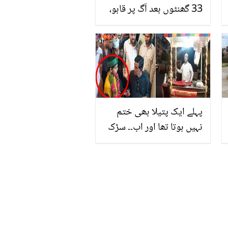
33 گھنٹوں بعد آگ پر قابو،
ہلاکتیں 14 تک جا پہنچیں
پہلے ایک پتیلا بھی ختم
نہیں ہوتا تھا اور اب۔۔ سڑک
کنارے حلیم بیچنے والے کے
بیٹے کی ایسی ویڈیو، جسے
دیکھ کر مشہور لوگ بھی
خود کو وہاں آنے سے روک
نہیں پائے