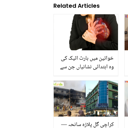
Related Articles
خواتین میں ہارٹ اٹیک کی
وہ ابتدائی نشانیاں جن سے
آپ انجان ہیں، ضرور جانیے
تاکہ اس مرض کا مقابلہ
کرسکیں
کراچی گل پلازہ سانحہ —