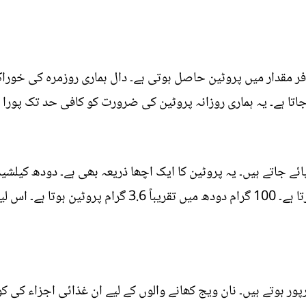
ر مقدار میں پروٹین حاصل ہوتی ہے۔ دال ہماری روزمرہ کی خوراک
اتا ہے۔ یہ ہماری روزانہ پروٹین کی ضرورت کو کافی حد تک پورا ک
ے جاتے ہیں۔ یہ پروٹین کا ایک اچھا ذریعہ بھی ہے۔ دودھ کیلشیم
جو کہ پٹھوں اور ہڈیوں کو مضبوط کرتا ہے۔ 100 گرام دودھ میں
 ہوتے ہیں۔ نان ویج کھانے والوں کے لیے ان غذائی اجزاء کی کو