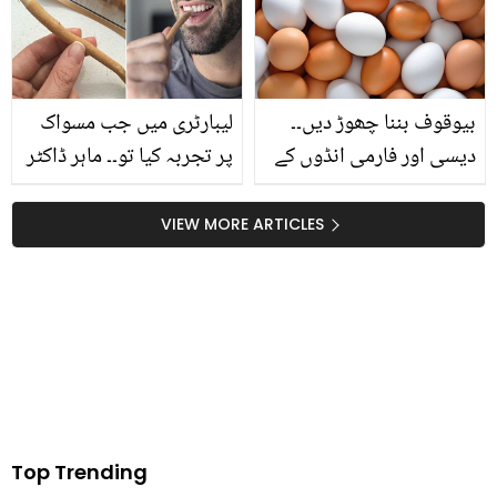
تاکہ آپ بھی لگیں دلکش
والا تیز اسپرے کیسے
اور حسین
بنائیں؟
بیوقوف بننا چھوڑ دیں۔۔
لیبارٹری میں جب مسواک
دیسی اور فارمی انڈوں کے
پر تجربہ کیا تو۔۔ ماہر ڈاکٹر
درمیان اصلی فرق جانتے
نے مسواک سے متعلق کیا
ہیں؟ ۔۔جانئے اہم معلومات
حیرت انگیز انکشاف کیا؟
VIEW MORE ARTICLES
جو آپ کے کام آئے گی
جانیں اسے استعمال کرنے
کے فوائد
Top Trending