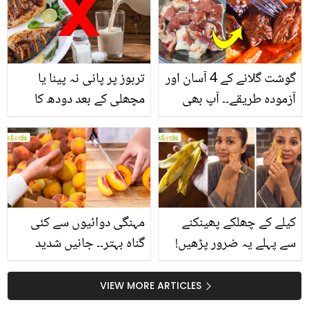
گوشت گلانے کے 4 آسان اور
تربوز پر پانی نہ پینا یا
آزمودہ طریقے۔۔ آپ بھی
مچھلی کے بعد دودھ کا
جانیں انٹرنیشنل شیف کے
استعمال۔۔ جانیں کھانوں
بتائے راز
سے متعلق غلط فہمیوں کی
حقیقت کیا ہے اور افواہ
کیا؟
کیلے کے چھلکے پھینکنے
مہنگی دوائیوں سے کئی
سے پہلے یہ ضرور پڑھیں!
گناہ بہتر۔۔ جانیں شدید
جلد کے 3 بڑے مسائل کا
گرمی کے موسم میں آڑو
سستا اور قدرتی حل
کیوں کھانا چاہیے؟
VIEW MORE ARTICLES