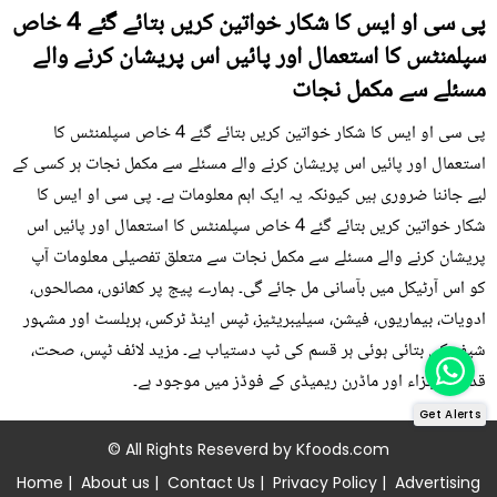
پی سی او ایس کا شکار خواتین کریں بتائے گئے 4 خاص
سپلمنٹس کا استعمال اور پائیں اس پریشان کرنے والے
مسئلے سے مکمل نجات
پی سی او ایس کا شکار خواتین کریں بتائے گئے 4 خاص سپلمنٹس کا
استعمال اور پائیں اس پریشان کرنے والے مسئلے سے مکمل نجات ہر کسی کے
لیے جاننا ضروری ہیں کیونکہ یہ ایک اہم معلومات ہے۔ پی سی او ایس کا
شکار خواتین کریں بتائے گئے 4 خاص سپلمنٹس کا استعمال اور پائیں اس
پریشان کرنے والے مسئلے سے مکمل نجات سے متعلق تفصیلی معلومات آپ
کو اس آرٹیکل میں بآسانی مل جائے گی۔ ہمارے پیج پر کھانوں، مصالحوں،
ادویات، بیماریوں، فیشن، سیلیبریٹیز، ٹپس اینڈ ٹرکس، ہربلسٹ اور مشہور
شیف کی بتائی ہوئی ہر قسم کی ٹپ دستیاب ہے۔ مزید لائف ٹپس، صحت،
قدرتی اجزاء اور ماڈرن ریمیڈی کے فوڈز میں موجود ہے۔
Get Alerts
© All Rights Reseverd by
Kfoods.com
Home
|
About us
|
Contact Us
|
Privacy Policy
|
Advertising