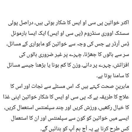
اکثر خواتین پی سی او ایس کا شکار ہوتی ہیں، دراصل پولی
سسٹک اووری سنڈروم (پی سی او ایس) ایک ایسا ہارمونل
ڈِس آرڈر ہے جس کی وجہ سے خواتین کو ماہواری کے مسائل،
سر سے بالوں کا جھڑنا، چہرے پر غیر ضروری بالوں کی
افزائش، چہرے پر دانے، وزن کا کم ہونا یا بڑھنا جیسے مسائل
کا سامنا ہوتا ہے۔
ماہرینِ صحت کہتے ہیں کہ اس مسئلے سے نجات اور اس کا
علاج کا طریقہ ہے کہ پی سی او ایس کا شکار خواتین اپنی غذا
کا خیال رکھیں، ورزش کریں اور چند سپلمنٹس استعمال کریں،
ایسے میں خواتین کو کون سے سپلمنٹس اور ان کا استعمال
کس طرح کرنا ہے یہ آج ہم آپ کو بتائیں گے۔