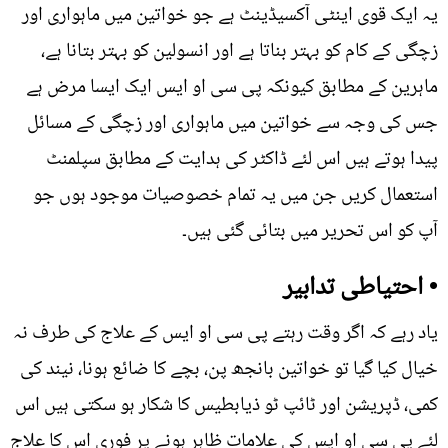
یہ ایک قوی اینٹی آکسیڈینٹ ہے جو خواتین میں ماہواری اور
زچگی کے کام کو بہتر بناتا ہے اور انسولین کو بہتر بتانا ہے،
ماہرین کے مطابق کیونکہ پی سی او ایس ایک ایسا مرض ہے
جس کی وجہ سے خواتین میں ماہواری اور زچگی کے مسائل
پیدا ہوتے ہیں اس لئے ڈاکٹر کی ہدایت کے مطابق سپلمنٹ
استعمال کریں جن میں یہ تمام خصوصیات موجود ہوں جو
آپ کو اس تحریر میں بتائی گئی ہیں۔
• احتیاطی تدابیر
یاد رہے کہ اگر وقت رہتے پی سی او ایس کے علاج کی طرف نہ
خیال کیا گیا تو خواتین بانجھ پن، بچے کا ضائع ہونا، نیند کی
کمی، ڈپریشن اور ٹائپ ٹو ذیابطیس کا شکار ہو سکتی ہیں اس
لئے پی سی او ایس کی علامات ظاہر ہونے پر فوری اس کا علاج