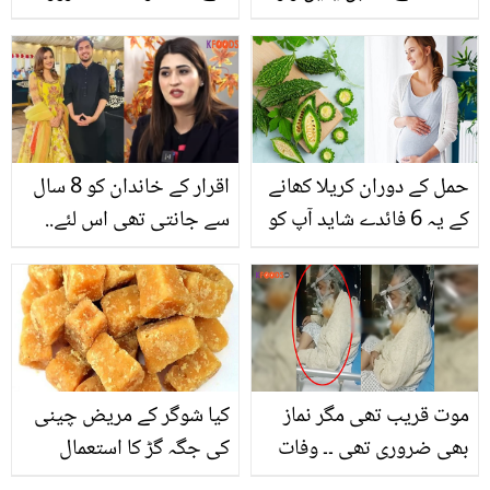
کے والد نے گھر کی چھت
سے چھلانگ لگا دی
حمل کے دوران کریلا کھانے
اقرار کے خاندان کو 8 سال
کے یہ 6 فائدے شاید آپ کو
سے جانتی تھی اس لئے..
معلوم نہ ہوں!
محبت کا احساس
خوبصورت ہے! شادی کی
خبروں کے بعد عروسہ خان
کا پہلا انٹرویو
موت قریب تھی مگر نماز
کیا شوگر کے مریض چینی
بھی ضروری تھی ۔۔ وفات
کی جگہ گڑ کا استعمال
سے کچھ دیر قبل بیمار
کرسکتے ہیں؟