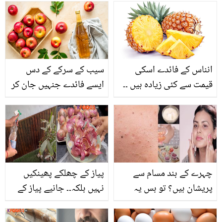
بزرگ کی اسپتال کے آئی
سی یو میں نماز ادا کرنے
کی ویڈیو آپ کو رلا دے گی
انناس کے فائدے اسکی
سیب کے سرکے کے دس
قیمت سے کئی زیادہ ہیں ۔۔
ایسے فائدے جنہیں جان کر
جانیں اس رسیلے پھل کے 5
آپ اسے استعمال کرنا اپنی
انوکھے فوائد، جو اسے
عادت بنالیں گے
دوسرے پھلوں سے ممتاز
بناتے ہیں
چہرے کے بند مسام سے
پیاز کے چھلکے پھینکیں
پریشان ہیں؟ تو بس یہ
نہیں بلکہ۔۔ جانیے پیاز کے
پانچ ٹپس آزمائیں اور بند
بے کار چھلکوں سے کیڑے ،
مسام سے چھٹکارہ پائیں
چھپکلی اور چوہے مارنے