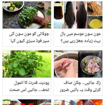
مون سون موسم میں بال
چولائی کو مون سون کی
بہت زیادہ جھڑ رہے ہیں؟
سپر فوڈ سبزی کیوں کہا
جانیں بالوں کو مضبوط
جاتا ہے؟ جانیں وٹامنز،
بنانے کے چند قدرتی طریقے
منرلز اور اینٹی آکسیڈنٹس
سے بھرپور اس سبزی کے
فائدے
رُک جائیں۔۔ چکن صاف
پودینہ قدرت کا انمول
کرتے وقت یہ باتیں ضرور
تحفہ۔۔ جانیں اس صحت
یاد رکھیں
بخش پتوں کے 10 حیرت
انگیز طبی فوائد