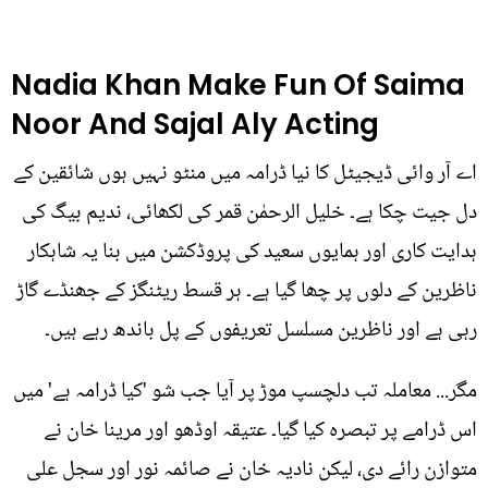
Nadia Khan Make Fun Of Saima
Noor And Sajal Aly Acting
اے آر وائی ڈیجیٹل کا نیا ڈرامہ میں منٹو نہیں ہوں شائقین کے
دل جیت چکا ہے۔ خلیل الرحمٰن قمر کی لکھائی، ندیم بیگ کی
ہدایت کاری اور ہمایوں سعید کی پروڈکشن میں بنا یہ شاہکار
ناظرین کے دلوں پر چھا گیا ہے۔ ہر قسط ریٹنگز کے جھنڈے گاڑ
رہی ہے اور ناظرین مسلسل تعریفوں کے پل باندھ رہے ہیں۔
مگر... معاملہ تب دلچسپ موڑ پر آیا جب شو 'کیا ڈرامہ ہے' میں
اس ڈرامے پر تبصرہ کیا گیا۔ عتیقہ اوڈھو اور مرینا خان نے
متوازن رائے دی، لیکن نادیہ خان نے صائمہ نور اور سجل علی