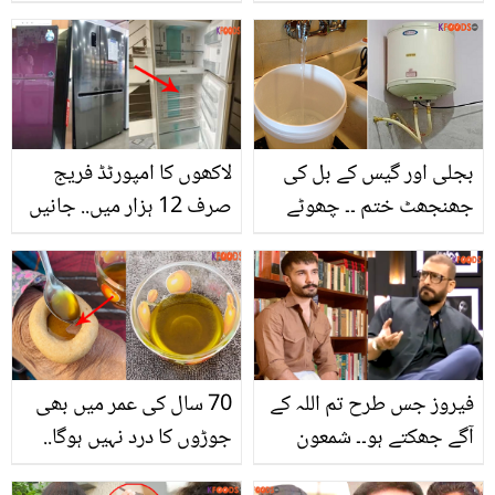
طریقے سے استعمال کریں
موجود ہیں تو سستی ہانڈی
اور پائیں بالوں کے 3 بڑے
انہی سے تیار کرلیں، جس
مسائل کا حل
سے ہو بچت بھی اور کھانے
میں ذائقہ بھی
بجلی اور گیس کے بل کی
لاکھوں کا امپورٹڈ فریج
جھنجھٹ ختم ۔۔ چھوٹے
صرف 12 ہزار میں.. جانیں
سائز کا یہ گیزر آج ہی آپ
مکمل وارنٹی والے مہنگے
بھی گھر لائیں اور 24
فریج سستے داموں کس
گھنٹے میں کسی بھی وقت
جگہ مل رہے ہیں؟
گرم پانی پائیں وہ بھی کم
خرچے میں
فیروز جس طرح تم اللہ کے
70 سال کی عمر میں بھی
آگے جھکتے ہو۔۔ شمعون
جوڑوں کا درد نہیں ہوگا..
عباسی نے فیروز خان کے
ہڈیاں ہمیشہ کے لیے