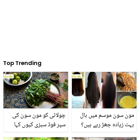
میں یہ چیز مکس کریں اور
کون سے فوائد حاصل کرتی
پاؤں کی خوبصورتی
ہیں
بڑھائیں!
Top Trending
مون سون موسم میں بال
چولائی کو مون سون کی
بہت زیادہ جھڑ رہے ہیں؟
سپر فوڈ سبزی کیوں کہا
جانیں بالوں کو مضبوط
جاتا ہے؟ جانیں وٹامنز،