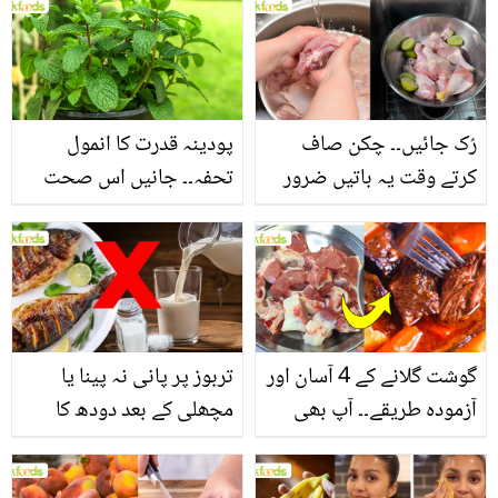
بنانے کے چند قدرتی طریقے
منرلز اور اینٹی آکسیڈنٹس
سے بھرپور اس سبزی کے
فائدے
رُک جائیں۔۔ چکن صاف
پودینہ قدرت کا انمول
کرتے وقت یہ باتیں ضرور
تحفہ۔۔ جانیں اس صحت
یاد رکھیں
بخش پتوں کے 10 حیرت
انگیز طبی فوائد
گوشت گلانے کے 4 آسان اور
تربوز پر پانی نہ پینا یا
آزمودہ طریقے۔۔ آپ بھی
مچھلی کے بعد دودھ کا
جانیں انٹرنیشنل شیف کے
استعمال۔۔ جانیں کھانوں
بتائے راز
سے متعلق غلط فہمیوں کی