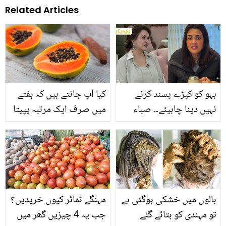
Related Articles
بہو کو کپڑے پسند کرنے
کیا آپ جانتے ہیں کہ ہفتے
نہیں دینا چاہیئے۔۔ صباء
میں صرف ایک مرتبہ پپیتا
فیصل کے بیان نے نیا تنازعہ
کھانے سے کیا ہوتا ہے؟
کھڑا کر دیا! فضاء علی نے
جانیئے پپیتے کے استعمال
کیا کرارا جواب دیا؟
میں چُھپا صحت سے جڑا
ایک اہم راز
بالوں میں خشکی ہوگئی ہے
مہنگے ٹماٹر کیوں خریدیں؟
تو مہندی کو بتائے گئے
جب یہ 4 چیزیں گھر میں