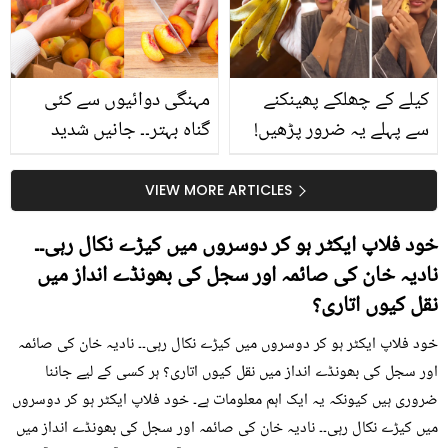
حقیقت کیا ہے اور افواہ
کیا؟
کیلے کے چھلکے پھینکنے
مہنگی دوائیوں سے کئی
سے پہلے یہ ضرور پڑھیں!
گناہ بہتر۔۔ جانیں شدید
جلد کے 3 بڑے مسائل کا
گرمی کے موسم میں آڑو
سستا اور قدرتی حل
کیوں کھانا چاہیے؟
VIEW MORE ARTICLES
خود فلاپ ایکٹر ہو کر دوسروں میں کیڑے نکال رہی۔۔
نادیہ خان کی صائمہ اور سجل کی بھونڈے انداز میں
نقل کیوں اتاری؟
خود فلاپ ایکٹر ہو کر دوسروں میں کیڑے نکال رہی۔۔ نادیہ خان کی صائمہ
اور سجل کی بھونڈے انداز میں نقل کیوں اتاری؟ ہر کسی کے لیے جاننا
ضروری ہیں کیونکہ یہ ایک اہم معلومات ہے۔ خود فلاپ ایکٹر ہو کر دوسروں
میں کیڑے نکال رہی۔۔ نادیہ خان کی صائمہ اور سجل کی بھونڈے انداز میں