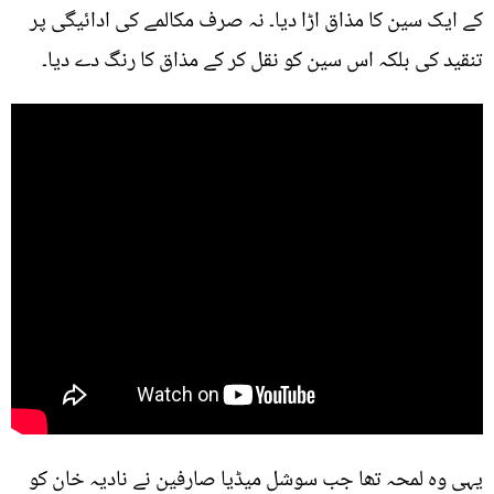
کے ایک سین کا مذاق اڑا دیا۔ نہ صرف مکالمے کی ادائیگی پر
تنقید کی بلکہ اس سین کو نقل کر کے مذاق کا رنگ دے دیا۔
یہی وہ لمحہ تھا جب سوشل میڈیا صارفین نے نادیہ خان کو