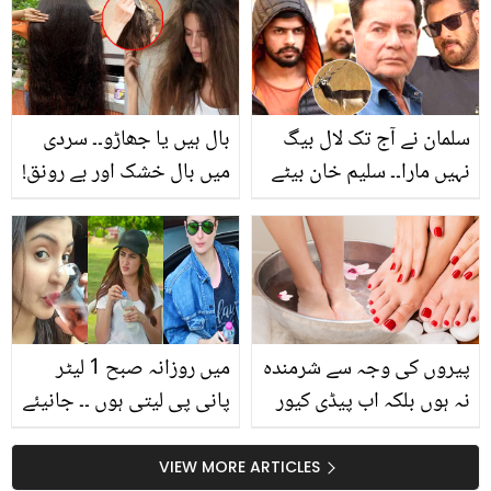
کالے جادو کے بیان پر کیا
مضبوط کرنے والا تیل بنانے
کہا؟
اور استعمال کا انوکھا
طریقہ
سلمان نے آج تک لال بیگ
بال ہیں یا جھاڑو۔۔ سردی
نہیں مارا۔۔ سلیم خان بیٹے
میں بال خشک اور بے رونق!
کی حمایت میں سامنے
جب مہنگا شیمپو بھی اثر
آگئے! معافی کا مطالبہ کرنے
نہ کرے تو یہ ماسک ضرور
والوں کو منہ توڑ جواب دے
آزمائیں
دیا
پیروں کی وجہ سے شرمندہ
میں روزانہ صبح 1 لیٹر
نہ ہوں بلکہ اب پیڈی کیور
پانی پی لیتی ہوں ۔۔ جانیئے
کریں منٹوں میں وہ بھی
مشہور اداکارائیں پانی کا
صرف ایک کپ گرم پانی
اتنا زیادہ استعمال کر کے
VIEW MORE ARTICLES