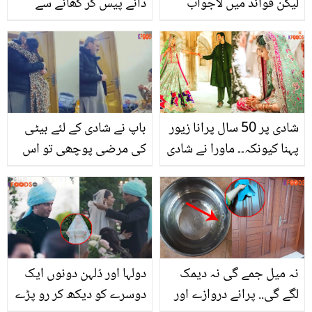
لیکن فوائد میں لاجواب
دانے پیس کر کھانے سے
جسم میں کیا تبدیلی آتی
ہے؟ بڑی الائچی کے چند وہ
فائدے جن سے آپ بھی اس
کا استعمال بڑھانے پر
مجبور ہوجائیں گے
شادی پر 50 سال پرانا زیور
باپ نے شادی کے لئے بیٹی
پہنا کیونکہ۔۔ ماورا نے شادی
کی مرضی پوچھی تو اس
کے دن پرانا دوپٹہ اور زیور
نے کیا کہا؟ جواب سن کر
کیوں پہنا؟ وجہ بتا کر سب
باپ بھی خوش ہوگیا! دل
کے دل جیت لئے
چھو لینے والی ویڈیو وائرل
نہ میل جمے گی نہ دیمک
دولہا اور دُلہن دونوں ایک
لگے گی.. پرانے دروازے اور
دوسرے کو دیکھ کر رو پڑے