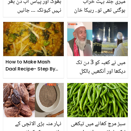
میری جلد بہت خراب
بھوک اور پیاس اب دن بھر
ہوگئی تھی تو.. ربیکا خان
نہیں کیونکہ ۔۔۔ جانیں
نے منگنی سے پہلے کون سا
ماہرین سحری میں ایسا کیا
فیشل کروایا تھا جو چہرہ
کھانے کا مشورہ دیتے ہیں
چمک اٹھا؟ دیکھیں ویڈیو
کہ جس کے بعد پورا دن
بھوک یا پیاس نہ لگے؟
میں نے کعبہ کو 3 دن تک
How to Make Mash
Daal Recipe- Step By
دیکھا اور آنکھیں بالکل
Step
ٹھیک ہوگئیں۔۔ 91 عمرہ
کرنے والے پاکستانی کا حج
کے دوران پیش آنے والے
معجزے کے بارے میں کیا
بتایا؟
سبز مرچ کھانے میں تیکھی
نہار منہ بڑی الائچی کے