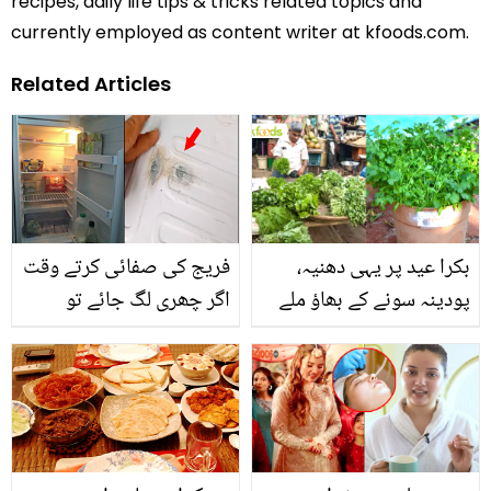
recipes, daily life tips & tricks related topics and
currently employed as content writer at kfoods.com.
Related Articles
بکرا عید پر یہی دھنیہ،
فریج کی صفائی کرتے وقت
پودینہ سونے کے بھاؤ ملے
اگر چھری لگ جائے تو
گا.. جانیں عید سے پہلے ان
کیسے ٹھیک کریں؟ جانیں
سبزیوں کو گھر میں ہی
وہ طریقہ جو فریج والے
کیسے اگائیں؟
بھی استعمال کرتے ہیں؟