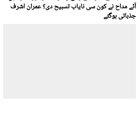
آئے مداح نے کون سی نایاب تسبیح دی؟ عمران اشرف
جذباتی ہوگئے