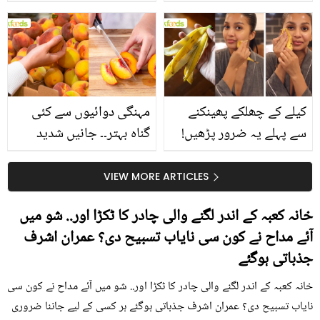
جانیں انٹرنیشنل شیف کے
استعمال۔۔ جانیں کھانوں
بتائے راز
سے متعلق غلط فہمیوں کی
حقیقت کیا ہے اور افواہ
کیا؟
کیلے کے چھلکے پھینکنے
مہنگی دوائیوں سے کئی
سے پہلے یہ ضرور پڑھیں!
گناہ بہتر۔۔ جانیں شدید
جلد کے 3 بڑے مسائل کا
گرمی کے موسم میں آڑو
سستا اور قدرتی حل
کیوں کھانا چاہیے؟
VIEW MORE ARTICLES
خانہ کعبہ کے اندر لگنے والی چادر کا ٹکڑا اور.. شو میں
آئے مداح نے کون سی نایاب تسبیح دی؟ عمران اشرف
جذباتی ہوگئے
خانہ کعبہ کے اندر لگنے والی چادر کا ٹکڑا اور.. شو میں آئے مداح نے کون سی
نایاب تسبیح دی؟ عمران اشرف جذباتی ہوگئے ہر کسی کے لیے جاننا ضروری