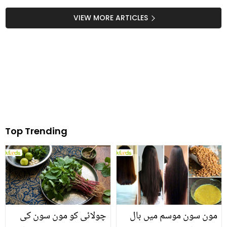
لکڑی کے فرنیچر کو صاف
۔۔ ماہرہ خان کی قریبی
کرنے کا طریقہ جو بالکل
دوست سے شادی، مداح
VIEW MORE ARTICLES
نئے جیسا بنا دے
بھی دعائیں دینے لگے،
ویڈیو وائرل
Top Trending
مون سون موسم میں بال
چولائی کو مون سون کی