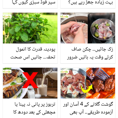
بہت زیادہ جھڑ رہے ہیں؟
سپر فوڈ سبزی کیوں کہا
جانیں بالوں کو مضبوط
جاتا ہے؟ جانیں وٹامنز،
بنانے کے چند قدرتی طریقے
منرلز اور اینٹی آکسیڈنٹس
سے بھرپور اس سبزی کے
فائدے
رُک جائیں۔۔ چکن صاف
پودینہ قدرت کا انمول
کرتے وقت یہ باتیں ضرور
تحفہ۔۔ جانیں اس صحت
یاد رکھیں
بخش پتوں کے 10 حیرت
انگیز طبی فوائد
گوشت گلانے کے 4 آسان اور
تربوز پر پانی نہ پینا یا
آزمودہ طریقے۔۔ آپ بھی
مچھلی کے بعد دودھ کا