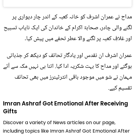
مداح نے عمران اشرف کو خانہ کعبہ کے اندر چار دیواری پر
لگنے والی چادر، صحابہؓ اکرام کے خاندان کی ایک نایاب تسبیح
اور غلافِ کعبہ پر لگنے والا عطر تحفے میں پیش کیا۔
عمران اشرف ان نقدس اور یادگار تحائف کو دیکھ کر جذباتی
ہوگئے اور مداح کا بہت شکریہ ادا کیا. اتنا ہی نہیں مکہ سے آئے
مہمان نے شو میں موجود باقی انٹرٹینرز میں بھی تحائف
تقسیم کیے.
Imran Ashraf Got Emotional After Receiving
Gifts
Discover a variety of News articles on our page,
including topics like Imran Ashraf Got Emotional After