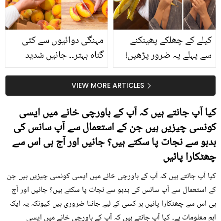
کیا؟
کیلے کے چھلکے پھینکنے
مہنگی دوائیوں سے کئی
سے پہلے یہ ضرور پڑھیں!
گناہ بہتر۔۔ جانیں شدید
جلد کے 3 بڑے مسائل کا
گرمی کے موسم میں آڑو
سستا اور قدرتی حل
کیوں کھانا چاہیے؟
VIEW MORE ARTICLES
کیا آپ جانتے ہیں کہ آپ کے باورچی خانے میں ایسی
کونسی چیزیں ہیں جن کے استعمال سے آپ سانس کی
بدبو سے نجات پا سکتے ہیں؟ جانیں اور آج ہی اس سے
چھٹکارا پائیں
کیا آپ جانتے ہیں کہ آپ کے باورچی خانے میں ایسی کونسی چیزیں ہیں جن
کے استعمال سے آپ سانس کی بدبو سے نجات پا سکتے ہیں؟ جانیں اور آج
ہی اس سے چھٹکارا پائیں ہر کسی کے لیے جاننا ضروری ہیں کیونکہ یہ ایک
اہم معلومات ہے۔ کیا آپ جانتے ہیں کہ آپ کے باورچی خانے میں ایسی