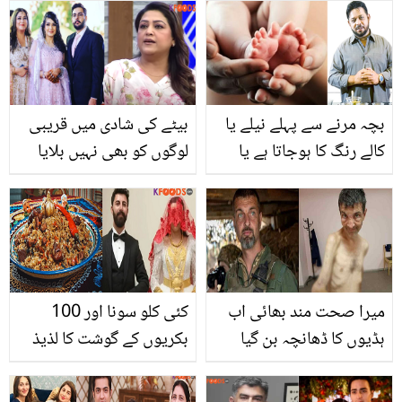
پالش کروانے کا خرچہ
آپ کو دس سال مزید جوان
بچائیں اور 500 روپے میں
پورا فرنیچر خود چمکائیں
بچہ مرنے سے پہلے نیلے یا
بیٹے کی شادی میں قریبی
کالے رنگ کا ہوجاتا ہے یا
لوگوں کو بھی نہیں بلایا
پیدا ہونے سے پہلے یا کچھ
کیوں کہ.. فضیلہ قیصر نے
گھنٹوں بعد مرجاتا ہے، یہ
بڑے بیٹے کی شادی
کون سی بیماری ہے اور اس
خاموشی سے کرنے کی وجہ
کا علاج کیا ہے؟ ڈاکٹر
بتا دی
عیسٰی کا نسخہ
میرا صحت مند بھائی اب
کئی کلو سونا اور 100
ہڈیوں کا ڈھانچہ بن گیا
بکریوں کے گوشت کا لذیذ
ہے۔۔ روسی قید میں جانے
کھانا..اس عالیشان شادی پر
والے بدنصیب یوکرینی
لوگ تنقید کیوں کرنے لگے؟