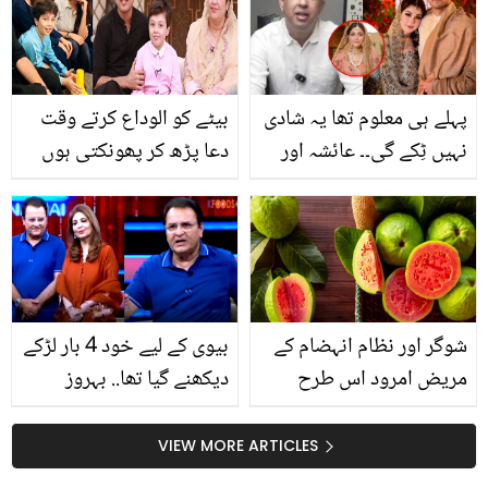
فوجی! بہن کے انکشافات
پہلے ہی معلوم تھا یہ شادی
بیٹے کو الوداع کرتے وقت
نہیں ٹِکے گی۔۔ عائشہ اور
دعا پڑھ کر پھونکتی ہوں
جنید صفدر کی طلاق سے
کیونکہ ۔۔ دونوں بیویوں کو
متعلق فوٹوگرافر کے چونکا
خوش رکھنے والے اقرار
دینے والے انکشافات
الحسن کی فیملی سے
متعلق دلچسپ معلومات
شوگر اور نظام انہضام کے
بیوی کے لیے خود 4 بار لڑکے
مریض امرود اس طرح
دیکھنے گیا تھا.. بہروز
کھائیں ۔۔۔ ایسے حیرت
سبزواری کا حیران کن
انگیز فوائد کبھی ڈاکٹر کی
انکشاف
VIEW MORE ARTICLES
ضرورت نہیں رہے گی