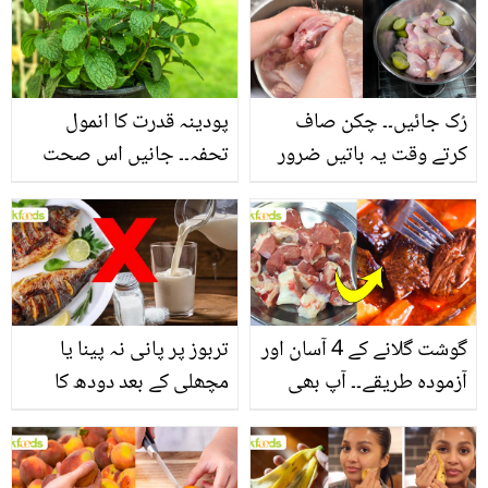
سے بھرپور اس سبزی کے
فائدے
رُک جائیں۔۔ چکن صاف
پودینہ قدرت کا انمول
کرتے وقت یہ باتیں ضرور
تحفہ۔۔ جانیں اس صحت
یاد رکھیں
بخش پتوں کے 10 حیرت
انگیز طبی فوائد
گوشت گلانے کے 4 آسان اور
تربوز پر پانی نہ پینا یا
آزمودہ طریقے۔۔ آپ بھی
مچھلی کے بعد دودھ کا
جانیں انٹرنیشنل شیف کے
استعمال۔۔ جانیں کھانوں
بتائے راز
سے متعلق غلط فہمیوں کی
حقیقت کیا ہے اور افواہ