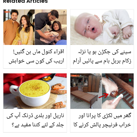
Related Articles
سینے کی جکڑن ہو یا نزلہ
اقراء کنول ماں بن گئیں!
زکام ہربل بام سے پائیں آرام
اریب کی کون سی خواہش
آج ہی فرح کی ترکیب سے
پوری ہوگئی؟ اقراء نے
یہ بام گھر پر بنائیں اور ان
جذباتی پوسٹ شئیر کر دی
بیماریوں نجات پائیں
گھر میں لکڑی کا پرانا اور
ناریل اور ہلدی ڈرنک آپ کی
خراب فرنیچر پالش کرنے کا
جلد کے لئے کتنا مفید ہے؟
آسان طریقہ ۔۔ اب بازار سے
جانیئے ایسا نسخہ جو بنائے