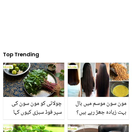
Top Trending
مون سون موسم میں بال
چولائی کو مون سون کی
بہت زیادہ جھڑ رہے ہیں؟
سپر فوڈ سبزی کیوں کہا
جانیں بالوں کو مضبوط
جاتا ہے؟ جانیں وٹامنز،
بنانے کے چند قدرتی طریقے
منرلز اور اینٹی آکسیڈنٹس