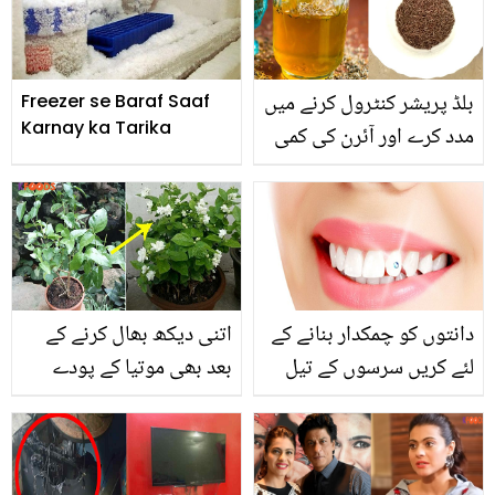
کرسکتے ہیں
بلڈ پریشر کنٹرول کرنے میں
Freezer se Baraf Saaf
Karnay ka Tarika
مدد کرے اور آئرن کی کمی
بھی دور کرے۔۔ سب کے گھر
میں موجود عام سے زیرے
کے 5 زبردست فائدے
دانتوں کو چمکدار بنانے کے
اتنی دیکھ بھال کرنے کے
لئے کریں سرسوں کے تیل
بعد بھی موتیا کے پودے
اور نمک کا استعمال۔۔
میں پھول نہیں آتے؟
جانیئے اس کے حیرت انگیز
جانیئے 4 ایسی کمال کی
فوائد اور طریقہ استعمال
ٹپس، جس سے آپ کا پودا