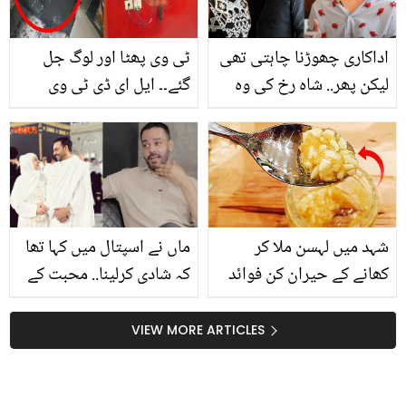
پھولوں سے اور گھر خوشبو
سے مہک جائے
اداکاری چھوڑنا چاہتی تھی
ٹی وی پھٹا اور لوگ جل
لیکن پھر.. شاہ رخ کی وہ
گئے۔۔ ایل ای ڈی ٹی وی
کون سی بات تھی جس نے
پھٹنے سے جان بھی
کاجول کا فیصلہ بدل دیا؟
جاسکتی ہے! چند حفاظتی
اقدامات جن سے اس
خطرے کو ٹالا جاسکتا ہے
شہد میں لہسن ملا کر
ماں نے اسپتال میں کہا تھا
کھانے کے حیران کن فوائد
کہ شادی کرلینا.. محبت کے
باوجود فضا علی کی ایک
کے بعد دوسری شادی کیوں
VIEW MORE ARTICLES
ناکام ہوئی؟