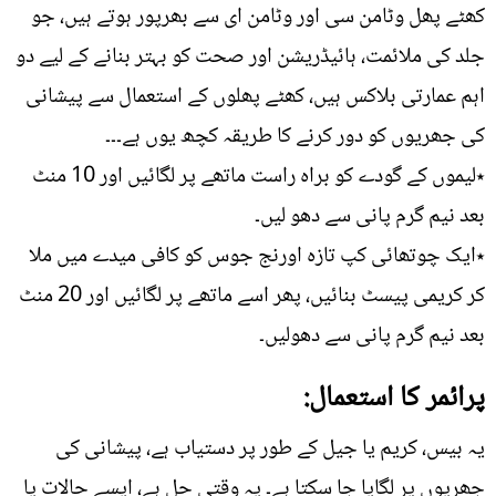
کھٹے پھل وٹامن سی اور وٹامن ای سے بھرپور ہوتے ہیں، جو
جلد کی ملائمت، ہائیڈریشن اور صحت کو بہتر بنانے کے لیے دو
اہم عمارتی بلاکس ہیں، کھٹے پھلوں کے استعمال سے پیشانی
کی جھریوں کو دور کرنے کا طریقہ کچھ یوں ہے۔۔۔
٭لیموں کے گودے کو براہ راست ماتھے پر لگائیں اور 10 منٹ
بعد نیم گرم پانی سے دھو لیں۔
٭ایک چوتھائی کپ تازہ اورنج جوس کو کافی میدے میں ملا
کر کریمی پیسٹ بنائیں، پھر اسے ماتھے پر لگائیں اور 20 منٹ
بعد نیم گرم پانی سے دھولیں۔
پرائمر کا استعمال:
یہ بیس، کریم یا جیل کے طور پر دستیاب ہے، پیشانی کی
جھریوں پر لگایا جا سکتا ہے۔ یہ وقتی حل ہے، ایسے حالات یا