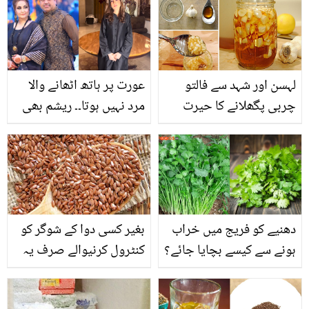
لہسن اور شہد سے فالتو
عورت پر ہاتھ اٹھانے والا
چربی پگھلانے کا حیرت
مرد نہیں ہوتا۔۔ ریشم بھی
انگیز ٹوٹکہ
نرگس پر شوہر کے تشدد پر
خاموش نہ رہ سکیں! ویڈیو
میں تلخ حقائق بیان کردیے
دھنیے کو فریج میں خراب
بغیر کسی دوا کے شوگر کو
ہونے سے کیسے بچایا جائے؟
کنٹرول کرنیوالے صرف یہ
چند ایسے طریقے جو
ایک عا م سی چیز استعمال
خواتین کے لیے آسانی پیدا
کریں