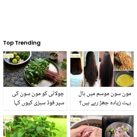
Top Trending
مون سون موسم میں بال
چولائی کو مون سون کی
بہت زیادہ جھڑ رہے ہیں؟
سپر فوڈ سبزی کیوں کہا
جانیں بالوں کو مضبوط
جاتا ہے؟ جانیں وٹامنز،
بنانے کے چند قدرتی طریقے
منرلز اور اینٹی آکسیڈنٹس
سے بھرپور اس سبزی کے