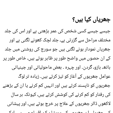
جھریاں کیا ہیں؟
جیسے جیسے کسی شخص کی عمر بڑھتی ہے اور اس کی جلد
مختلف مراحل سے گزرتی ہے، جلد لچک کھونے لگتی ہے اور
جھریاں نمودار ہونے لگتی ہیں جو سورج کی روشنی میں جلد
کے ان حصوں میں واضح طور پر ظاہر ہوتے ہیں، خاص طور پر
ہاتھ، بازو، گردن۔ اور چہرہ ۔ بعض ماحولیاتی اور جینیاتی
عوامل جھریوں کے آغاز کو تیز کرتے ہیں۔ زیادہ تر لوگ
جھریوں کو ناپسند کرتے ہیں اور انہیں کم کرنے یا ان کے بڑھنے
کی رفتار کو کم کرنے کی کوشش کرتے ہیں، کیونکہ ہر سال
لاکھوں ڈالر جھریوں کے علاج پر خرچ ہوتے ہیں، اور پیشانی
کی جھریاں ان جھریوں کی پریشان کن اقسام میں سے ایک