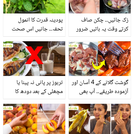
فائدے
رُک جائیں۔۔ چکن صاف
پودینہ قدرت کا انمول
کرتے وقت یہ باتیں ضرور
تحفہ۔۔ جانیں اس صحت
یاد رکھیں
بخش پتوں کے 10 حیرت
انگیز طبی فوائد
گوشت گلانے کے 4 آسان اور
تربوز پر پانی نہ پینا یا
آزمودہ طریقے۔۔ آپ بھی
مچھلی کے بعد دودھ کا
جانیں انٹرنیشنل شیف کے
استعمال۔۔ جانیں کھانوں
بتائے راز
سے متعلق غلط فہمیوں کی
حقیقت کیا ہے اور افواہ
کیا؟