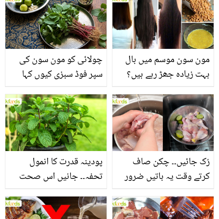
مون سون موسم میں بال
چولائی کو مون سون کی
بہت زیادہ جھڑ رہے ہیں؟
سپر فوڈ سبزی کیوں کہا
جانیں بالوں کو مضبوط
جاتا ہے؟ جانیں وٹامنز،
بنانے کے چند قدرتی طریقے
منرلز اور اینٹی آکسیڈنٹس
سے بھرپور اس سبزی کے
فائدے
رُک جائیں۔۔ چکن صاف
پودینہ قدرت کا انمول
کرتے وقت یہ باتیں ضرور
تحفہ۔۔ جانیں اس صحت
یاد رکھیں
بخش پتوں کے 10 حیرت
انگیز طبی فوائد