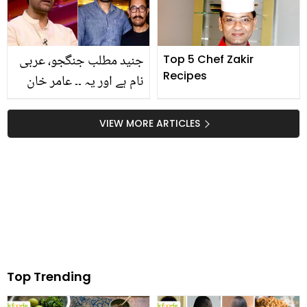
خان کو بھی سنا دیا
جنید مطلب جنگجو، عربی
Top 5 Chef Zakir
Recipes
نام ہے اور یہ ۔۔ عامر خان
کے بیٹے کا نام 'جنید' کس
نے رکھا تھا؟
VIEW MORE ARTICLES
Top Trending