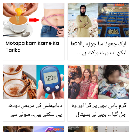
ایک عا م سی چیز استعمال
طلاق لے۔۔ خلیل الرحمان
کریں
قمر کی دوسری شادی
فیصل قریشی کی سابقہ
بیوی سے کیسے ہوئی؟
ایک چھوٹا سا چوزہ پالا تھا
Motapa kam Karne Ka
Tarika
لیکن اب بہت برکت ہے ۔۔
مرغی کے بچوں کا کاروبار
کرنے والے شخص کی درود
تاج پڑھتے ہوئے ویڈیو
وائرل
گرم پانی بچے پر گرا اور وہ
ذیابیطس کے مریض دودھ
جل گیا ۔۔ بچے نے ہسپتال
پی سکتے ہیں۔۔ سونے سے
میں یہ مشکل وقت کیسے
پہلے دودھ پینا کیسا ہے؟