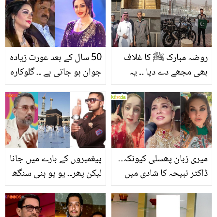
گزارا؟ ماں بیٹے پر بیتی
تکلیف کا بتاتے ہوئے آبدیدہ
روضہ مبارک ﷺ کا غلاف
50 سال کے بعد عورت زیادہ
بھی مجھے دے دیا ۔۔ یہ
جوان ہو جاتی ہے ۔۔ گلوکارہ
خوش قسمت پاکستانی
شاہدہ منی نے اپنی فٹنس
کون ہیں جنہیں سعودی
اور پردے دار گھرانے سے
حکومت نے بڑے تحفوں سے
متعلق کیا کچھ بتایا؟
نوازا؟
میری زبان پھسلی کیونکہ۔۔
پیغمبروں کے بارے میں جانا
ڈاکٹر نبیحہ کا شادی میں
لیکن پھر۔۔ یو یو ہنی سنگھ
کروڑوں کے کپڑے اور
نے اسلام سے لگاؤ کے بارے
زیورات پر نیا بیان! مشی
میں کیا انکشاف کیا؟