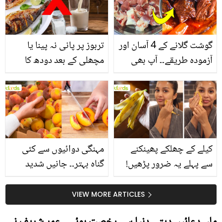
گوشت گلانے کے 4 آسان اور
تربوز پر پانی نہ پینا یا
آزمودہ طریقے۔۔ آپ بھی
مچھلی کے بعد دودھ کا
جانیں انٹرنیشنل شیف کے
استعمال۔۔ جانیں کھانوں
بتائے راز
سے متعلق غلط فہمیوں کی
حقیقت کیا ہے اور افواہ
کیا؟
کیلے کے چھلکے پھینکنے
مہنگی دوائیوں سے کئی
سے پہلے یہ ضرور پڑھیں!
گناہ بہتر۔۔ جانیں شدید
جلد کے 3 بڑے مسائل کا
گرمی کے موسم میں آڑو
سستا اور قدرتی حل
کیوں کھانا چاہیے؟
VIEW MORE ARTICLES
ماں دعائیں دیتی دنیا سے رخصت ہوئی۔۔ عمر شریف نے