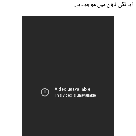
اورنگی ٹاؤن میں موجود ہے.