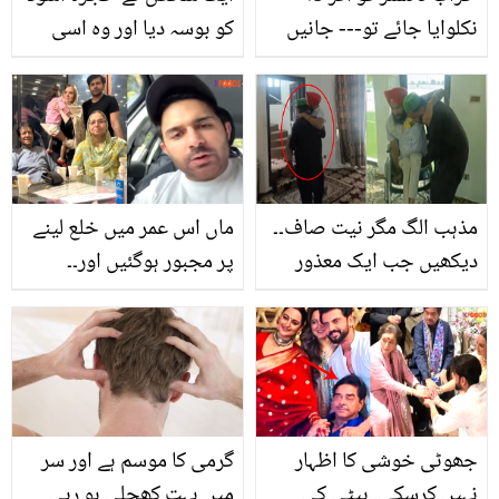
نکلوایا جائے تو--- جانیں
کو بوسہ دیا اور وہ اسی
ڈاکٹر کی رائے تاکہ آپ بڑے
وقت شہید ہوگیا ۔۔ امام
خطرے سے بچ سکیں
کعبہ کے ساتھ کام کرنے
والے اس پاکستانی نے خانہ
کعبہ کے گرد کونسے
معجزات دیکھے؟
مذہب الگ مگر نیت صاف۔۔
ماں اس عمر میں خلع لینے
دیکھیں جب ایک معذور
پر مجبور ہوگئیں اور۔۔
پاکستانی اپنے مذہبی مقام
فردوس جمال کے بیٹے نے
آیا تو مسلمان نے اسے کیسے
پہلی بار گھر کے مشکل
گود میں اٹھا لیا؟ ویڈیو
حالات سے پردہ اٹھاتے ہوئے
ویڈیو شئیر کردی
جھوٹی خوشی کا اظہار
گرمی کا موسم ہے اور سر
نہیں کرسکے.. بیٹی کی
میں بہت کھجلی ہو رہی