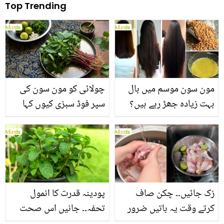
Top Trending
مون سون موسم میں بال
چولائی کو مون سون کی
بہت زیادہ جھڑ رہے ہیں؟
سپر فوڈ سبزی کیوں کہا
جانیں بالوں کو مضبوط
جاتا ہے؟ جانیں وٹامنز،
بنانے کے چند قدرتی طریقے
منرلز اور اینٹی آکسیڈنٹس
سے بھرپور اس سبزی کے
فائدے
رُک جائیں۔۔ چکن صاف
پودینہ قدرت کا انمول
کرتے وقت یہ باتیں ضرور
تحفہ۔۔ جانیں اس صحت