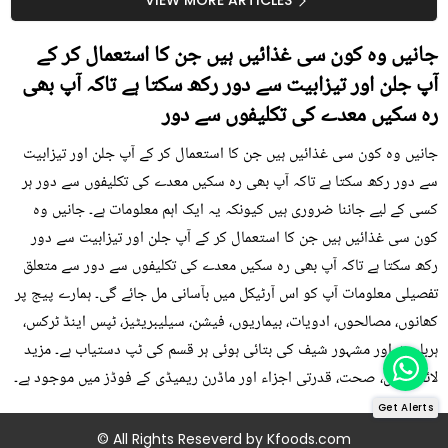
سستا اور قدرتی حل
کیوں کھانا چاہیے؟
جانیں وہ کون سی غذائیں ہیں جن کا استعمال کر کے
آپ جلن اور تیزابیت سے دور رکھ سکتا ہے تاکہ آپ بھی
رہ سکیں معدے کی تکلیفوں سے دور
جانیں وہ کون سی غذائیں ہیں جن کا استعمال کر کے آپ جلن اور تیزابیت
سے دور رکھ سکتا ہے تاکہ آپ بھی رہ سکیں معدے کی تکلیفوں سے دور ہر
کسی کے لیے جاننا ضروری ہیں کیونکہ یہ ایک اہم معلومات ہے۔ جانیں وہ
کون سی غذائیں ہیں جن کا استعمال کر کے آپ جلن اور تیزابیت سے دور
رکھ سکتا ہے تاکہ آپ بھی رہ سکیں معدے کی تکلیفوں سے دور سے متعلق
تفصیلی معلومات آپ کو اس آرٹیکل میں بآسانی مل جائے گی۔ ہمارے پیج پر
کھانوں، مصالحوں، ادویات، بیماریوں، فیشن، سیلیبریٹیز، ٹپس اینڈ ٹرکس،
ہربلسٹ اور مشہور شیف کی بتائی ہوئی ہر قسم کی ٹپ دستیاب ہے۔ مزید
لائف ٹپس، صحت، قدرتی اجزاء اور ماڈرن ریمیڈی کے فوڈز میں موجود ہے۔
Get Alerts
© All Rights Reseverd by
Kfoods.com