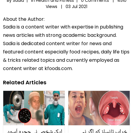
By Sadia |
In
Health and Fitness
|
0 Comments |
4510
Views |
03 Jul 2021
About the Author:
Sadia is a content writer with expertise in publishing
news articles with strong academic background.
Sadia is dedicated content writer for news and
featured content especially food recipes, daily life tips
& tricks related topics and currently employed as
content writer at kfoods.com.
Related Articles
خراب ٹانسلز کو اگر نہ
ایک شخص نے حجرہ اَسود