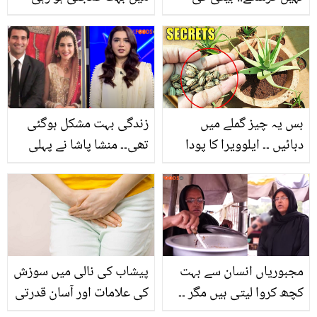
شادی پر شتروگن کے چہرے
ہے؟ تو اب پریشان نہ ہوں
پر مایوسی کیوں تھی؟
جانیں 5 ایسے گھریلو
لوگوں نے سوال کھڑے
نسخے جن سے آپ کو مل
کردیے
جائے گی سر کی کھجلی
سے مکمل نجات
بس یہ چیز گملے میں
زندگی بہت مشکل ہوگئی
دبائیں ۔۔ ایلوویرا کا پودا
تھی۔۔ منشا پاشا نے پہلی
گھر میں جلدی بڑا کرنے کے
شادی ناکام شادی کو زندگی
کچھ ایسے راز جو باغ کے
کا سخت ترین وقت کیوں
مالی بتاتے ہیں؟
قرار دیا؟
مجبوریاں انسان سے بہت
پیشاب کی نالی میں سوزش
کچھ کروا لیتی ہیں مگر ۔۔
کی علامات اور آسان قدرتی
ایسی کونسی مجبوری تھی
علاج