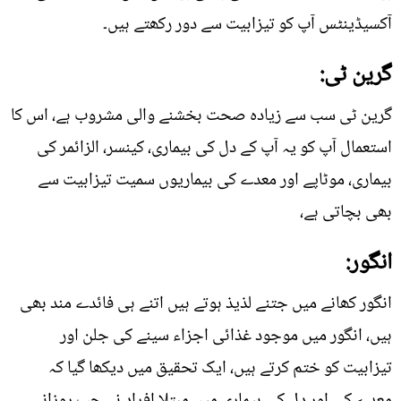
آکسیڈینٹس آپ کو تیزابیت سے دور رکھتے ہیں۔
گرین ٹی:
گرین ٹی سب سے زیادہ صحت بخشنے والی مشروب ہے، اس کا
استعمال آپ کو یہ آپ کے دل کی بیماری، کینسر، الزائمر کی
بیماری، موٹاپے اور معدے کی بیماریوں سمیت تیزابیت سے
بھی بچاتی ہے،
انگور:
انگور کھانے میں جتنے لذیذ ہوتے ہیں اتنے ہی فائدے مند بھی
ہیں، انگور میں موجود غذائی اجزاء سینے کی جلن اور
تیزابیت کو ختم کرتے ہیں، ایک تحقیق میں دیکھا گیا کہ
معدے کی اور دل کی بیماری میں مبتلا افراد نے جب روزانہ