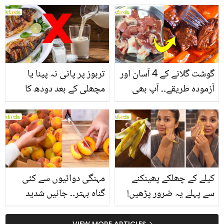
یاد رکھیں
بخش پتوں کے 10 حیرت
انگیز طبی فوائد
گوشت گلانے کے 4 آسان اور
تربوز پر پانی نہ پینا یا
آزمودہ طریقے۔۔ آپ بھی
مچھلی کے بعد دودھ کا
جانیں انٹرنیشنل شیف کے
استعمال۔۔ جانیں کھانوں
بتائے راز
سے متعلق غلط فہمیوں کی
حقیقت کیا ہے اور افواہ
کیا؟
کیلے کے چھلکے پھینکنے
مہنگی دوائیوں سے کئی
سے پہلے یہ ضرور پڑھیں!
گناہ بہتر۔۔ جانیں شدید
جلد کے 3 بڑے مسائل کا
گرمی کے موسم میں آڑو
VIEW MORE ARTICLES