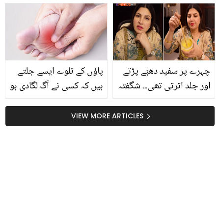
کہ خاتون نے سڑک کنارے
کھانے کا اسٹال لگا لیا اور وہ
کتنا کما لیتی ہیں؟
چہرے پر سفید دھبّے پڑتے
پاؤں کے تلوے ایسے جلتے
اور جلد اترتی تھی۔۔ شگفتہ
ہیں کہ کسی نے آگ لگادی ہو
اعجاز کو ایسا کون سا
۔۔ اب دودھ میں صرف یہ
جادوئی نسخہ مل گیا تھا،
پاؤڈر شامل کر کے پیئیں،
VIEW MORE ARTICLES
جس نے ان کی برسوں
اور جلتے تلوؤں سے
پرانی تکلیف دور کردی؟
چھٹکارہ پائیں