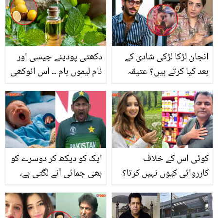
انجان لڑکا لڑکی شادی کے
دکھتی پودینے جیسی اور
بعد کیا کرتے ہیں؟ عتیقہ
نام لیموں بام ۔۔ اس انوکھی
اوڈھو نے سینے کے بالوں اور
جڑی بوٹی کے وہ فائدے جو
شادی پر عجیب و غریب
عورتوں اور مرد حضرات کے
بیان دینے کی انوکھی وجہ
جملہ امراض کو کنٹرول
بتا دی
کرے
کوئی اس کے خلاف
ایک کو دیکھ کر دوسرے کو
کارروائی کیوں نہیں کرتا؟
بھی جمائی آنے لگتی ہے،
دانیہ شاہ کے شوہر نے کومل
مگر کیوں؟ جانیں جمائی
عزیز کو 5 ویں شادی کی
سے جڑے 5 حیرت انگیز اور
پیشکش کردی! صارفین
دلچسپ حقائق