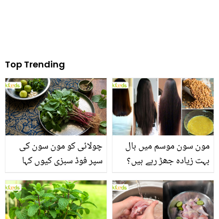
Top Trending
مون سون موسم میں بال
چولائی کو مون سون کی
بہت زیادہ جھڑ رہے ہیں؟
سپر فوڈ سبزی کیوں کہا
جانیں بالوں کو مضبوط
جاتا ہے؟ جانیں وٹامنز،
بنانے کے چند قدرتی طریقے
منرلز اور اینٹی آکسیڈنٹس
سے بھرپور اس سبزی کے