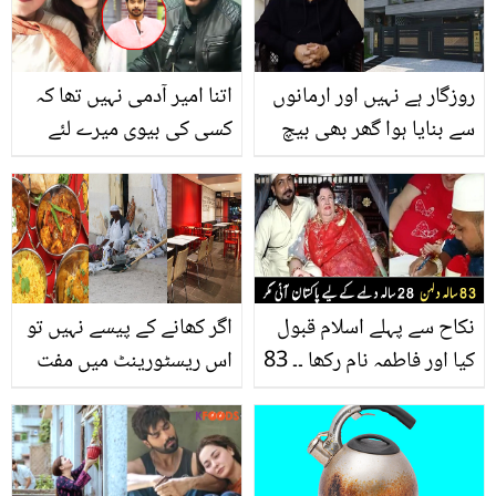
غصے سے بپھر گئے
روزگار ہے نہیں اور ارمانوں
اتنا امیر آدمی نہیں تھا کہ
سے بنایا ہوا گھر بھی بیچ
کسی کی بیوی میرے لئے
دیا۔۔ ماضی میں غربت نے
طلاق لے۔۔ خلیل الرحمان
کیسے نسیم وکی سے زندگی
قمر کی دوسری شادی
جینے کا شوق چھینا؟
فیصل قریشی کی سابقہ
بیوی سے کیسے ہوئی؟
نکاح سے پہلے اسلام قبول
اگر کھانے کے پیسے نہیں تو
کیا اور فاطمہ نام رکھا ۔۔ 83
اس ریسٹورینٹ میں مفت
سالہ غیر ملکی خاتون 28
کھانا کھا سکتے ہیں ۔۔
سالہ پاکستانی سے شادی
جانیئے یہ ریسٹورینٹ کہاں
کے لیے آگئی، شرط کیا رکھ
واقع ہے جس نے یہ نیکی کا
دی؟ جانیے
کام شروع کیا؟