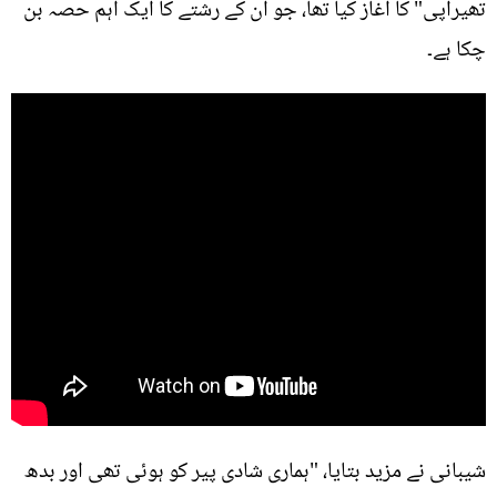
تھیراپی" کا آغاز کیا تھا، جو ان کے رشتے کا ایک اہم حصہ بن
چکا ہے۔
شیبانی نے مزید بتایا، "ہماری شادی پیر کو ہوئی تھی اور بدھ