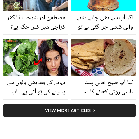
اگر آپ سے بھی چائے بنانے
مصطفیٰ اور شرجینا کا گھر
والی کیتلی جل گئی ہے تو
کراچی میں کس جگہ ہے؟
۔۔۔ ماہر ایکسپرٹ کی بتائی
کبھی میں کبھی تم ڈرامے
گئی یہ ٹپ جانیں اور صرف
سے متعلق چند دلچسپ
5 منٹ میں جلی ہوئی
انکشافات
کیتلی کو صاف کریں
کیا آپ صبح خالی پیٹ
نہانے کے بعد بھی بالوں سے
باسی روٹی کھانے کا یہ
پسینے کی بُو آتی ہے۔۔ اب
جادوئی فائدہ جانتے ہیں؟
پودینے سے بنا یہ ہیئر
جانیے چونکا دینے والا راز
ماسک کرے گا گرمی میں
VIEW MORE ARTICLES
آپ کے اس مسئلے کو حل