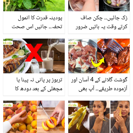
فائدے
رُک جائیں۔۔ چکن صاف
پودینہ قدرت کا انمول
کرتے وقت یہ باتیں ضرور
تحفہ۔۔ جانیں اس صحت
یاد رکھیں
بخش پتوں کے 10 حیرت
انگیز طبی فوائد
گوشت گلانے کے 4 آسان اور
تربوز پر پانی نہ پینا یا
آزمودہ طریقے۔۔ آپ بھی
مچھلی کے بعد دودھ کا
جانیں انٹرنیشنل شیف کے
استعمال۔۔ جانیں کھانوں
بتائے راز
سے متعلق غلط فہمیوں کی
حقیقت کیا ہے اور افواہ
کیا؟