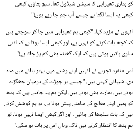
کو ہماری تھیراپی کا سیشن شیڈول تھا۔ سچ بتاؤں، کبھی
کبھی یہ ایسا لگتا ہے جیسے آپ جم جا رہے ہوں!"
انہوں نے مزید کہا، "کبھی ہم تھیراپی میں جا کر سوچتے ہیں
کہ کچھ بات کرنے کو نہیں ہے، اور کبھی ایسا ہوتا ہے کہ اتنی
ساری باتیں ہوتی ہیں کہ ایک گھنٹہ بھی کم پڑ جاتا ہے!"
اس منفرد تجربے نے انہیں اپنے رشتے میں بہتر بنانے میں مدد
دی۔ شیبانی کہتی ہیں، "جیسے ہر جوڑے کے درمیان جھگڑے
ہوتے ہیں، ہمارے بھی ہوتے ہیں، لیکن ہم یہ جانتے ہیں کہ بدھ
کو ہمیں اپنے معالج کے سامنے پیش ہونا ہے، تو ہم کوشش کرتے
ہیں کہ بات سلجھا کر جائیں۔ اور اگر کبھی ایسا نہیں ہوتا، تو
ہم بدھ کا انتظار کرتے ہیں تاکہ وہاں اس پر بات ہو سکے۔"