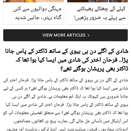
کیلے کے چھلکے پھینکنے
مہنگی دوائیوں سے کئی
سے پہلے یہ ضرور پڑھیں!
گناہ بہتر۔۔ جانیں شدید
جلد کے 3 بڑے مسائل کا
گرمی کے موسم میں آڑو
سستا اور قدرتی حل
کیوں کھانا چاہیے؟
VIEW MORE ARTICLES
شادی کے اگلے دن ہی بیوی کے ساتھ ڈاکٹر کے پاس جانا
پڑا.. فرحان اختر کی شادی میں ایسا کیا ہوا تھا کہ
ڈاکٹر بھی پریشان ہوگئے تھے؟
شادی کے اگلے دن ہی بیوی کے ساتھ ڈاکٹر کے پاس جانا پڑا.. فرحان اختر کی
شادی میں ایسا کیا ہوا تھا کہ ڈاکٹر بھی پریشان ہوگئے تھے؟ ہر کسی کے لیے
جاننا ضروری ہیں کیونکہ یہ ایک اہم معلومات ہے۔ شادی کے اگلے دن ہی
بیوی کے ساتھ ڈاکٹر کے پاس جانا پڑا.. فرحان اختر کی شادی میں ایسا کیا
ہوا تھا کہ ڈاکٹر بھی پریشان ہوگئے تھے؟ سے متعلق تفصیلی معلومات آپ کو
اس آرٹیکل میں بآسانی مل جائے گی۔ ہمارے پیج پر کھانوں، مصالحوں،
ادویات، بیماریوں، فیشن، سیلیبریٹیز، ٹپس اینڈ ٹرکس، ہربلسٹ اور مشہور