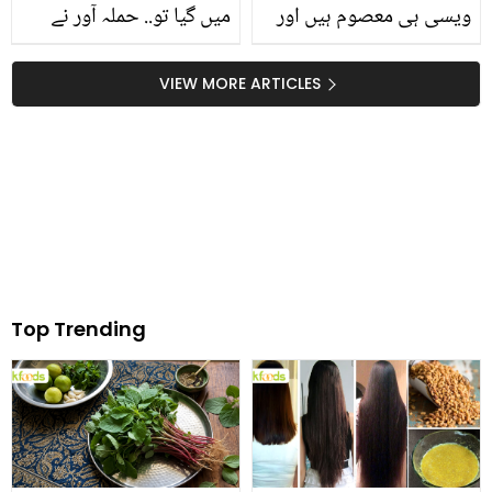
ویسی ہی معصوم ہیں اور
میں گیا تو.. حملہ آور نے
ڈاکٹر بشریٰ.. ڈاکٹر شائستہ
سیف علی خان کو کیوں
نے طوبیٰ انور کی حمایت
مارا؟ اسپتال سے واپسی پر
VIEW MORE ARTICLES
میں سوال پوچھنے والے کو
پہلا بیان
ہی کھری کھری سنا دی
Top Trending