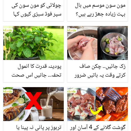
مون سون موسم میں بال
چولائی کو مون سون کی
بہت زیادہ جھڑ رہے ہیں؟
سپر فوڈ سبزی کیوں کہا
جانیں بالوں کو مضبوط
جاتا ہے؟ جانیں وٹامنز،
بنانے کے چند قدرتی طریقے
منرلز اور اینٹی آکسیڈنٹس
سے بھرپور اس سبزی کے
فائدے
رُک جائیں۔۔ چکن صاف
پودینہ قدرت کا انمول
کرتے وقت یہ باتیں ضرور
تحفہ۔۔ جانیں اس صحت
یاد رکھیں
بخش پتوں کے 10 حیرت
انگیز طبی فوائد
گوشت گلانے کے 4 آسان اور
تربوز پر پانی نہ پینا یا