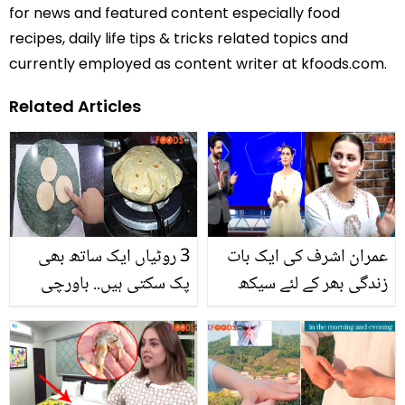
for news and featured content especially food
recipes, daily life tips & tricks related topics and
currently employed as content writer at kfoods.com.
Related Articles
عمران اشرف کی ایک بات
3 روٹیاں ایک ساتھ بھی
زندگی بھر کے لئے سیکھ
پک سکتی ہیں.. باورچی
لی۔۔ نوشین شاہ وائررل
خانے کی 5 مشکلات کے
کلپ میں عمران اشرف کی
آسان حل
تعریف کیوں کرنے لگیں؟