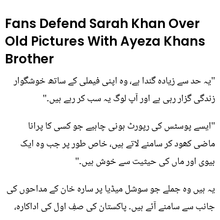
Fans Defend Sarah Khan Over
Old Pictures With Ayeza Khans
Brother
"یہ حد سے زیادہ گندا ہے، وہ اپنی فیملی کے ساتھ خوشگوار
زندگی گزار رہی ہے اور آپ لوگ یہ سب کر رہے ہیں۔"
"ایسے پوسٹس کی رپورٹ ہونی چاہیے جو کسی کا پرانا
ماضی کھود کر سامنے لاتے ہیں، خاص طور پر جب وہ ایک
بیوی اور ماں کی حیثیت سے خوش ہیں۔"
یہ ہیں وہ جملے جو سوشل میڈیا پر سارہ خان کے مداحوں کی
جانب سے سامنے آئے ہیں۔ پاکستان کی صفِ اول کی اداکارہ،