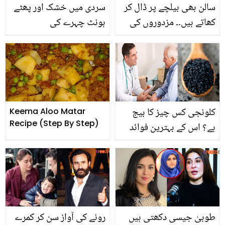
سالن بھی بیلچے پر ڈال کر
سردی میں خشک اور پھٹے
کھاتے ہیں۔۔ مزدوروں کی
ہونٹ چہرے کی
بغیر برتن صبر شکر کے
خوبصورتی خراب کر دیتے
ساتھ کھانا کھانے کی ویڈیو
ہیں ۔۔ جانیئے ہونٹوں کو
نے سب کے دل پگھلا دیے
نرم و ملائم اور گلابی بنانے
کے 4 گھریلو نسخے
کلونجی کس چیز کا بیج
Keema Aloo Matar
Recipe (Step By Step)
ہے؟ اس کے بہترین فوائد
کونسے ہیں اور ڈاکٹر
مریضوں کو اس کے
استعمال کا مشورہ کیوں
دیتے ہیں
طوبیٰ جیسی دکھتی ہیں
رونے کی آواز سن کر کمرے