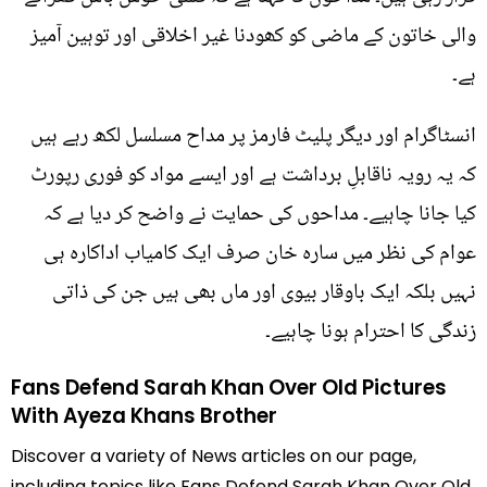
والی خاتون کے ماضی کو کھودنا غیر اخلاقی اور توہین آمیز
ہے۔
انسٹاگرام اور دیگر پلیٹ فارمز پر مداح مسلسل لکھ رہے ہیں
کہ یہ رویہ ناقابلِ برداشت ہے اور ایسے مواد کو فوری رپورٹ
کیا جانا چاہیے۔ مداحوں کی حمایت نے واضح کر دیا ہے کہ
عوام کی نظر میں سارہ خان صرف ایک کامیاب اداکارہ ہی
نہیں بلکہ ایک باوقار بیوی اور ماں بھی ہیں جن کی ذاتی
زندگی کا احترام ہونا چاہیے۔
Fans Defend Sarah Khan Over Old Pictures
With Ayeza Khans Brother
Discover a variety of News articles on our page,
including topics like Fans Defend Sarah Khan Over Old