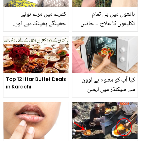
ہاتھوں میں ہی تمام
کمرے میں مرے ہوئے
تکلیفوں کا علاج ۔۔ جانیں
جھینگے پھینک دیے اور..
ہائی بلڈ پریشر، الرجی اور
مریم نور کے ساتھ اتنی بری
دیگر مسائل کے فوری حل
حرکت کس نے کی؟
کے لیئے کون سا پریشر
پوائنٹ دبانا چاہیئے؟
کیا آپ کو معلوم ہے اوون
Top 12 Iftar Buffet Deals
in Karachi
سے سیکنڈز میں لہسن
چھیلا جاسکتا ہے ۔۔ جانیئے
مائیکرو اوون کے ایسے
خُفیہ راز جن ہو ہر عورت
کی مشکل آسان