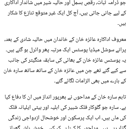
جو ڈرامہ ثبات، رقصِ بسمِل اور حالیہ شیر میں شاندار اداکاری
کے لیے جانی جاتی ہیں، آج کل ایک غیر متوقع تنازع کا شکار
ہیں۔
معروف اداکارہ عائزہ خان کے خاندان میں حالیہ شادی کے بعد،
پرانے سوشل میڈیا پوسٹس ایک مرتبہ پھر وائرل ہو گئے ہیں۔
یہ پوسٹس عائزہ خان کے بھائی کی سابقہ منگیتر کی جانب
سے کیے گئے تھے جن میں عائزہ خان کے ساتھ ساتھ سارہ خان
کے بارے میں بھی الزامات لگائے گئے۔
تاہم سارہ خان کے مداحوں نے بھرپور انداز میں ان کا دفاع کیا
ہے۔ سارہ جو گلوکار فلک شبیر کی اہلیہ اور بیٹی ایلیانہ فلک
کی ماں ہیں، اب ایک پرسکون اور خوشحال ازدواجی زندگی
گزار رہی ہیں۔ مداحوں کا کہنا ہے کہ کسی خوش باش گھرانے