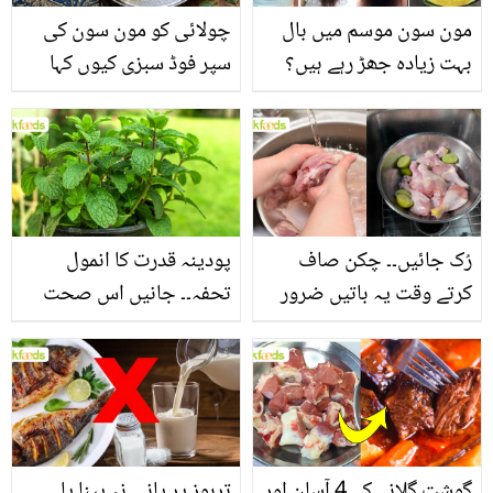
مون سون موسم میں بال
چولائی کو مون سون کی
بہت زیادہ جھڑ رہے ہیں؟
سپر فوڈ سبزی کیوں کہا
جانیں بالوں کو مضبوط
جاتا ہے؟ جانیں وٹامنز،
بنانے کے چند قدرتی طریقے
منرلز اور اینٹی آکسیڈنٹس
سے بھرپور اس سبزی کے
فائدے
رُک جائیں۔۔ چکن صاف
پودینہ قدرت کا انمول
کرتے وقت یہ باتیں ضرور
تحفہ۔۔ جانیں اس صحت
یاد رکھیں
بخش پتوں کے 10 حیرت
انگیز طبی فوائد
گوشت گلانے کے 4 آسان اور
تربوز پر پانی نہ پینا یا