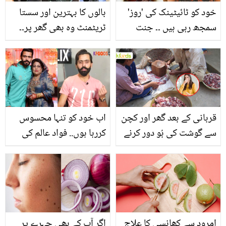
خود کو ٹائیٹینک کی 'روز'
بالوں کا بہترین اور سستا
سمجھ رہی ہیں ۔۔ جنت
ٹریٹمنٹ وہ بھی گھر پر۔۔
مرزا کے نئے فوٹو شوٹ پر
جانیں تخم ملنگا کو پانی
تبصرے! ٹک ٹاکر نے کیا
میں بھگو کر لگانے کے ایسے
جواب دیا؟
فائدے، جو گرتے بالوں کو
روکے اور اس میں ڈالے نئی
جان
قربانی کے بعد گھر اور کچن
اب خود کو تنہا محسوس
سے گوشت کی بُو دور کرنے
کررہا ہوں.. فواد عالم کی
کا آسان طریقہ کیا ہے؟
والدہ انتقال کر گئیں
جانیں چھوٹی سی ٹپ، جو
آپ کے بڑے کام آئے
امرود سے کھانسی کا علاج
اگر آپ کے بھی چہرے پر