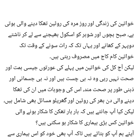
خواتین کی زندگی اور روز مرہ کی روٹین تھکا دینے والی ہوتی
ہے، صبح بچوں اور شوہر کو اسکول بھیجنے سے لے کر ناشتے
دوپہر کے کھانے اور یہاں تک کہ رات سونے کے وقت تک
خواتین کام کاج میں مصروف رہتی ہیں۔
لیکن آج کل کی خواتین میں پہلے کی عورتوں جیسی ہمت اور
صحت نہیں رہی وہ نہ ہی چست ہیں اور نہ ہی جسمانی اور
ذہنی طور پر صحت مند، اس کی وجوہات میں ان کی تھکا
دینے والی دن بھر کی روٹین اور گھریلو مسائل بھی شامل ہیں،
لیکن کیا آپ جانتے ہیں کہ بار بار تھکن کا شکار ہونے والی
خواتین کس بڑی بیماری کا شکار ہو سکتی ہیں؟
آیئے ہم آپ کو بتاتے ہیں تاکہ آپ بھی خود کو اس بیماری سے