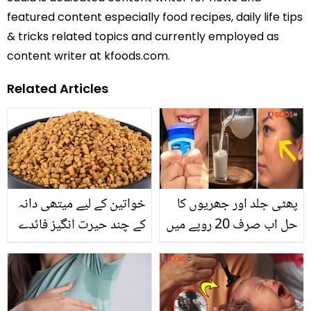
featured content especially food recipes, daily life tips
& tricks related topics and currently employed as
content writer at kfoods.com.
Related Articles
پھٹی جلد اور جھریوں کا
خواتین کے لیے میتھی دانہ
حل اب صرف 20 روپے میں
کے چند حیرت انگیز فائدے
۔۔ ویزلین میں دودھ ڈال کر
چہرے پر کس طرح لگائیں
کہ بوڑھی بھی جوان نظر
آئیں؟