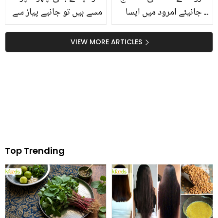
۔۔ جانیئے امرود میں ایسا
مسے ہیں تو جانیے پیاز سے
کیا ہے جو خشک اور بلغم
کیسے ان کو کمزور بنایا جا
والی کھانسی کا بہترین توڑ
سکتا ہے؟ جانیے کچھ مفید
VIEW MORE ARTICLES
ہے
گھریلو ٹپس
Top Trending