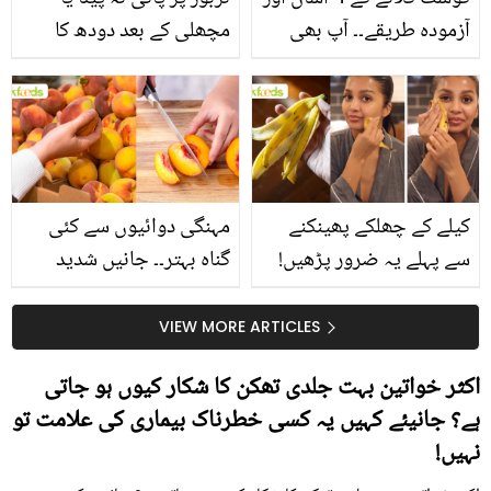
آزمودہ طریقے۔۔ آپ بھی
مچھلی کے بعد دودھ کا
جانیں انٹرنیشنل شیف کے
استعمال۔۔ جانیں کھانوں
بتائے راز
سے متعلق غلط فہمیوں کی
حقیقت کیا ہے اور افواہ
کیا؟
کیلے کے چھلکے پھینکنے
مہنگی دوائیوں سے کئی
سے پہلے یہ ضرور پڑھیں!
گناہ بہتر۔۔ جانیں شدید
جلد کے 3 بڑے مسائل کا
گرمی کے موسم میں آڑو
سستا اور قدرتی حل
کیوں کھانا چاہیے؟
VIEW MORE ARTICLES
اکثر خواتین بہت جلدی تھکن کا شکار کیوں ہو جاتی
ہے؟ جانیئے کہیں یہ کسی خطرناک بیماری کی علامت تو
نہیں!