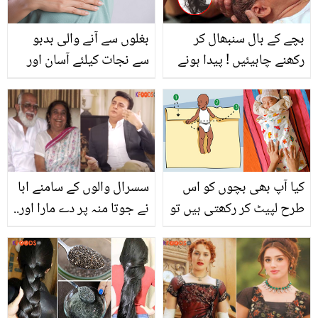
بچے کے بال سنبھال کر
بغلوں سے آنے والی بدبو
رکھنے چاہیئیں ! پیدا ہونے
سے نجات کیلئے آسان اور
والے بچوں کے پہلی مرتبہ
مفید نسخے
کاٹے گئے بالوں کا کیا کرنا
چاہئیے؟
کیا آپ بھی بچوں کو اس
سسرال والوں کے سامنے ابا
طرح لپیٹ کر رکھتی ہیں تو
نے جوتا منہ پر دے مارا اور..
ٹہریں ۔۔ جانیئے ایسا کرنے
باپ کی سختی اور مار کا
سے بچوں کو کیا نقصان
شہود علوی کی زندگی پر
ہوتا ہے؟
کیا اثر ہوا؟