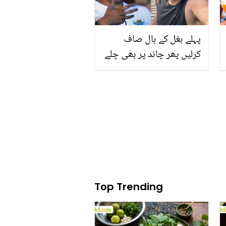
پہلے بغل کے بال صاف
کرلیں پھر چاند پر بھی چلے
جانا.. وسیم اکرم کی تنقید
پر صارفین نے ایک بار پھر
آڑے ہاتھوں لے لیا
Top Trending