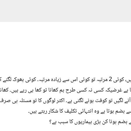
کھانا دن میں 3 مرتبہ سب ہی کھاتے ہیں، کوئی 2 مرتبہ تو کوئی اس سے زیادہ مرتبہ۔
ہے غرضیکہ کسی نہ کسی طرح ہم کھانا تو کھا ہی رہے ہیں۔ کھانا ز
نے لگیں تو کوفت ہونے لگتی ہے۔ اکثر لوگوں کا تو مسئلہ ہی صرف ک
ے ہضم ہوتا ہے وہ انتہائی تکلیف کا شکار رہتے ہیں۔
ے ہضم ہونا کن بڑی بیماریوں کا سبب ہے؟