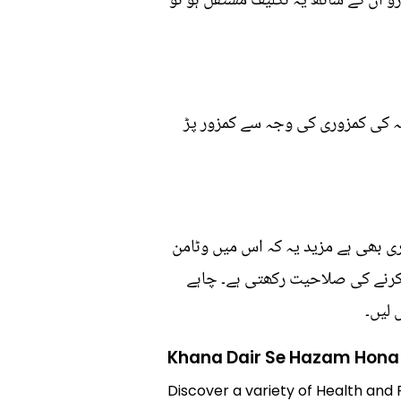
 ارو ان کے ساتھ یہ تکلیف مستقل ہو تو
ہ کی کمزوری کی وجہ سے کمزور پڑ
ری بھی ہے مزید یہ کہ اس میں وٹامن
 کرنے کی صلاحیت رکھتی ہے۔ چاہے
 لیں۔
Khana Dair Se Hazam Hona
Discover a variety of Health and 