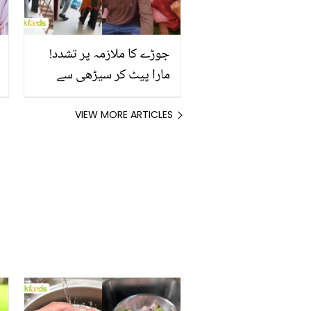
کردیں گے
جوڑے کا ملازمہ پر تشدد!
مارا پیٹ کر سیڑھی سے
نیچے پھینک دیا۔۔ ویڈیو
وائرل ہونے کے بعد مالکان نے
VIEW MORE ARTICLES
کیا بھونڈا جواز پیش کیا؟