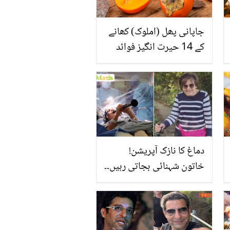
جاپانی پھل (املوک) کھانے
کے 14 حیرت انگیز فوائد
دماغ کا نازک آپریشن!
خاتون شہنائی بجاتی رہیں۔۔
اس خطرناک حرکت کا
مقصد کیا تھا؟ ویڈیو