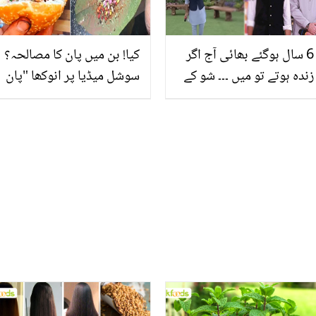
6 سال ہوگئے بھائی آج اگر
کیا! بن میں پان کا مصالحہ؟
زندہ ہوتے تو میں ۔۔۔ شو کے
سوشل میڈیا پر انوکھا "پان
دوران وسیم بادامی جُنید
برگر" لوگوں کی توجہ کا
جمشید کو یاد کرتے ہوئے رو
مرکز بن گیا، ویڈیو وائرل
پڑے، ویڈیو