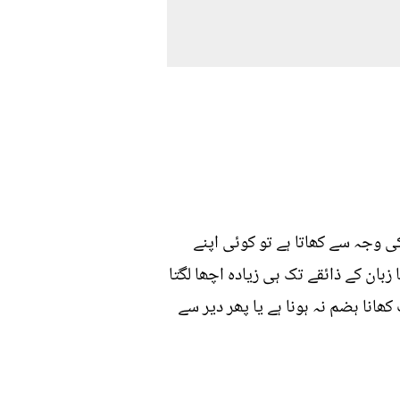
 کوئی بھوک لگنے کی وجہ سے کھاتا ہے تو کوئی اپنے
بان کے ذائقے تک ہی زیادہ اچھا لگتا
ھانا ہضم نہ ہونا ہے یا پھر دیر سے