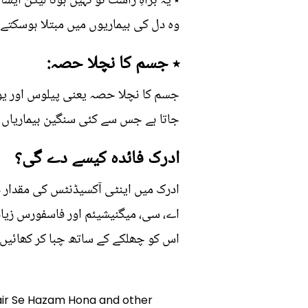
٭ یہ براہِ راست تو نہیں ہوتا لیکن ایس
وہ دل کی بیماریوں میں مبتلا ہوسکتے 
٭ جسم کا نچلا حصہ:
جسم کا نچلا حصہ یعنی پیلوس اور یو
جاتا ہے جس سے کئی سنگین بیماریاں مز
ادرک فائدہ کیسے دے گی؟
ادرک میں اینٹی آکسیڈنٹس کی مقدار دی
اے، سی، میگنیشیئم اور فاسفورس زیاد
اس کو چھلکے کے ساتھ چبا کر کھائیں 
 Dair Se Hazam Hona and other