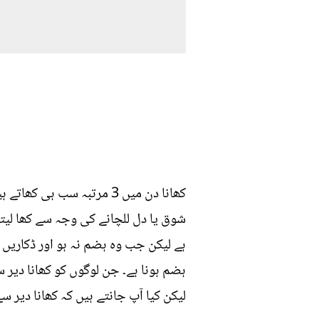
شوق یا دل للچانے کی وجہ سے کھا لیتا 
ہے لیکن جب وہ ہضم نہ ہو اور ڈکاریں آ
ہضم ہونا ہے۔ جن لوگوں کو کھانا دیر س
لیکن کیا آپ جانتے ہیں کہ کھانا دیر س