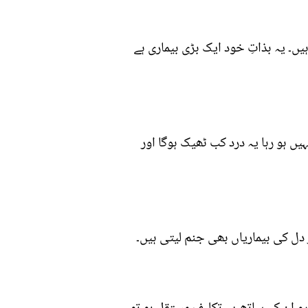
یں۔ یہ بذاتِ خود ایک بڑی بیماری ہے
ں ہو رہا یہ درد کب ٹھیک ہوگا اور
دل کی بیماریاں بھی جنم لیتی ہیں۔