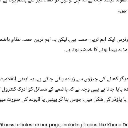
ا عموماً دیکھا جاتا ہے کہ جن لوگوں کو کھانا دیر سے ہضم ہوتا ہے
ہیں۔
ٹرس ایک اہم ترین حصہ ہیں، لیکن یہ اہم ترین حصہ نظامِ ہاضم
ید پیدا ہونے کا خدشہ ہوتا ہے۔
گر کھانے کی چیزوں سے زیادہ پائی جاتی ہے، یہ اینٹی انفلامیٹ
ہ پایا جاتا ہے یہی وجہ ہے کہ ہاضمے کے مسائل کو ادرک کنٹرول
یا پاؤڈر کی شکل میں، جوس بنا کر پیئیں یا قہوے کی صورت میں
Fitness articles on our page, including topics like Khana