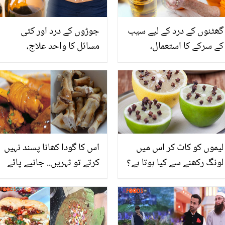
گھٹنوں کے درد کے لیے سیب
جوڑوں کے درد اور کئی
کے سرکے کا استعمال،
مسائل کا واحد علاج،
جانیئے سیب کا سرکہ کس
جانیئے ناف کی تیل سے
طرح حیرت انگیز طور پر
مالش کرنا صحت کے لئے
آپ کی اس مشکل کو دور کر
کس قدر فائدے مند ہے؟
سکتا ہے
لیموں کو کاٹ کر اس میں
اس کا گودا کھانا پسند نہیں
لونگ رکھنے سے کیا ہوتا ہے؟
کرتے تو ٹہریں.. جانیے پائے
فائدے جان کر آپ بھی
کا گودا کھانے کے 5 زبردست
استعمال کرنا شروع کر دیں
فائدے
گے