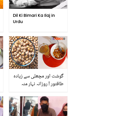
Dil Ki Bimari Ka Ilaj in
Urdu
گوشت اور مچھلی سے زیادہ
طاقتور ! روزانہ نہار منہ
چنے کا پانی پینے سے جسم
میں کون سی بڑی تبدیلیاں
آئیں گیں؟ جان کر آپ بھی
آج ہی سے یہ پینا شروع