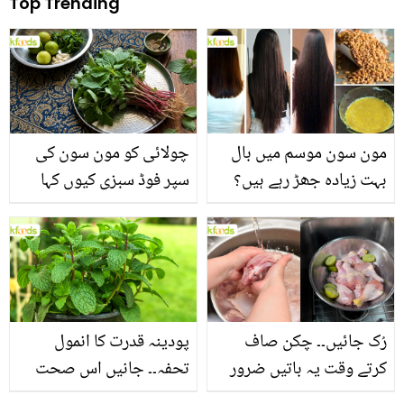
Top Trending
مون سون موسم میں بال
چولائی کو مون سون کی
بہت زیادہ جھڑ رہے ہیں؟
سپر فوڈ سبزی کیوں کہا
جانیں بالوں کو مضبوط
جاتا ہے؟ جانیں وٹامنز،
بنانے کے چند قدرتی طریقے
منرلز اور اینٹی آکسیڈنٹس
سے بھرپور اس سبزی کے
فائدے
رُک جائیں۔۔ چکن صاف
پودینہ قدرت کا انمول
کرتے وقت یہ باتیں ضرور
تحفہ۔۔ جانیں اس صحت
یاد رکھیں
بخش پتوں کے 10 حیرت