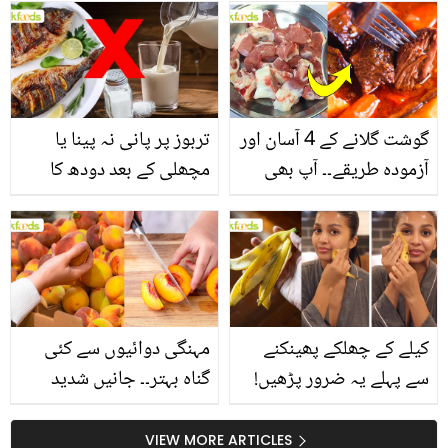
انگیز طبی فوائد
گوشت گلانے کے 4 آسان اور
تربوز پر پانی نہ پینا یا
آزمودہ طریقے۔۔ آپ بھی
مچھلی کے بعد دودھ کا
جانیں انٹرنیشنل شیف کے
استعمال۔۔ جانیں کھانوں
بتائے راز
سے متعلق غلط فہمیوں کی
حقیقت کیا ہے اور افواہ
کیا؟
کیلے کے چھلکے پھینکنے
مہنگی دوائیوں سے کئی
سے پہلے یہ ضرور پڑھیں!
گناہ بہتر۔۔ جانیں شدید
جلد کے 3 بڑے مسائل کا
گرمی کے موسم میں آڑو
سستا اور قدرتی حل
کیوں کھانا چاہیے؟
VIEW MORE ARTICLES