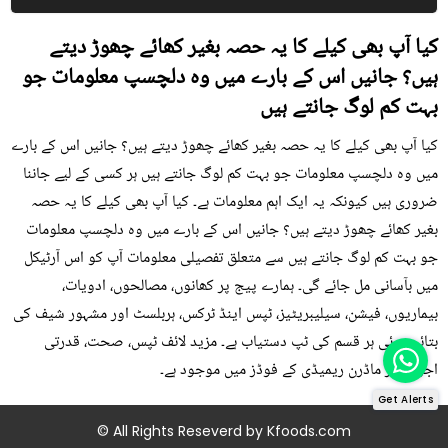
کیا آپ بھی کیلے کا یہ حصہ بغیر کھائے چھوڑ دیتے
ہیں؟ جانیں اس کے بارے میں وہ دلچسپ معلومات جو
بہت کم لوگ جانتے ہیں
کیا آپ بھی کیلے کا یہ حصہ بغیر کھائے چھوڑ دیتے ہیں؟ جانیں اس کے بارے
میں وہ دلچسپ معلومات جو بہت کم لوگ جانتے ہیں ہر کسی کے لیے جاننا
ضروری ہیں کیونکہ یہ ایک اہم معلومات ہے۔ کیا آپ بھی کیلے کا یہ حصہ
بغیر کھائے چھوڑ دیتے ہیں؟ جانیں اس کے بارے میں وہ دلچسپ معلومات
جو بہت کم لوگ جانتے ہیں سے متعلق تفصیلی معلومات آپ کو اس آرٹیکل
میں بآسانی مل جائے گی۔ ہمارے پیج پر کھانوں، مصالحوں، ادویات،
بیماریوں، فیشن، سیلیبریٹیز، ٹپس اینڈ ٹرکس، ہربلسٹ اور مشہور شیف کی
بتائی ہوئی ہر قسم کی ٹپ دستیاب ہے۔ مزید لائف ٹپس، صحت، قدرتی
اجزاء اور ماڈرن ریمیڈی کے فوڈز میں موجود ہے۔
Get Alerts
© All Rights Reseverd by
Kfoods.com