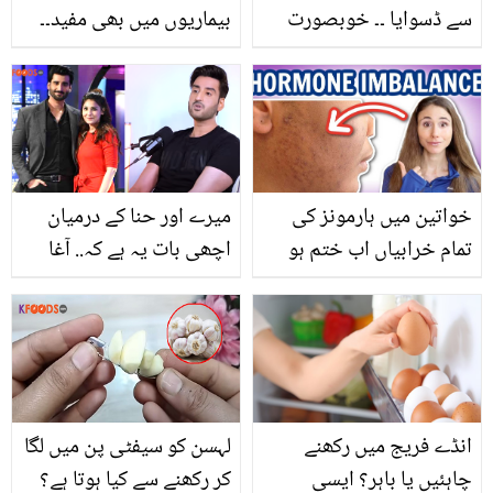
سے ڈسوایا ۔۔ خوبصورت
بیماریوں میں بھی مفید۔۔
ملکہ جس نے اپنے بھائی
انناس کے چند زبردست
سے شادی کی، مصر کی
فائدے جنھیں جان کر آپ
ملکہ سے متعلق دلچسپ
بھی اسے کھانا شروع
معلومات
کردیں گے
خواتین میں ہارمونز کی
میرے اور حنا کے درمیان
تمام خرابیاں اب ختم ہو
اچھی بات یہ ہے کہ.. آغا
جائیں گی۔۔ صبح شام 4
علی نے پہلی بار طلاق کی
منٹ تک صرف یہ کام
تصدیق کرتے ہوئے حنا
کریں، پھر کبھی ہارمونز
الطاف کی کیا تعریف کی؟
خراب نہیں ہوں گے
انڈے فریج میں رکھنے
لہسن کو سیفٹی پن میں لگا
چاہئیں یا باہر؟ ایسی
کر رکھنے سے کیا ہوتا ہے؟