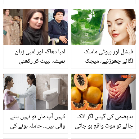
معلومات جو بہت کم لوگ
ایسی کمال کی ٹپ جو آپ
جانتے ہیں
کے بھی ہزاروں روپے بچا
سکتی ہے
فیشل اور بیوٹی ماسک
لمبا دھاگہ اور لمبی زبان
لگانے چھوڑئیے، میجک
ہمیشہ لپیٹ کر رکھنی
بیوٹی ڈرنک گھر میں بنانے
چاہیئے ۔۔ اداکارہ ریما نے
کا طریقہ جانیں جو دیکھتے
خلیل الرحمن قمر کو یہ
ہی دیکھتے آپ کو حسین بنا
مشورہ کیوں دے ڈالا
دے
بدہضمی کی گیس اگر اٹک
کہیں آپ ماں تو نہیں بننے
جائے تو موت واقع ہو جاتی
والی ہیں۔۔ حاملہ ہونے کی
ہے ۔۔ گیس کے مسئلے کو حل
6 نشانیاں جن سے عورت