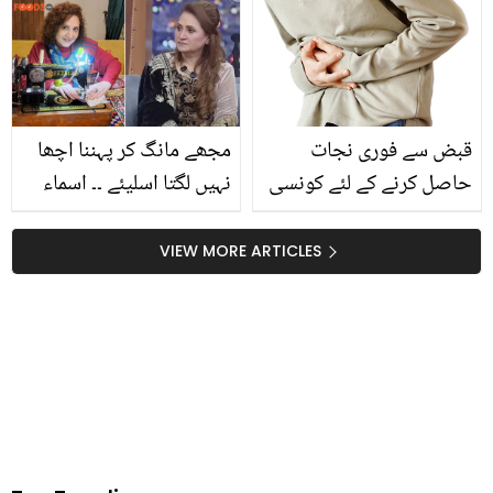
کرنے کے لئے وہ کون سی
خود بھی بےخبر ہوتی ہے
ضروری چیزیں ہیں جن کو
لازمی استعمال کرنا چاہیے؟
قبض سے فوری نجات
مجھے مانگ کر پہننا اچھا
حاصل کرنے کے لئے کونسی
نہیں لگتا اسلیئے ۔۔ اسماء
غذاؤں کا استعمال کیا
عباس نے ڈیزائنر کپڑے
جائے؟ جانیئے ماہرین اس
پہنے سے متعلق کیا کہہ
VIEW MORE ARTICLES
حوالے سے کیا مشورہ دیتے
دیا؟
ہیں