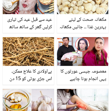
پڑیں؟
مکھانہ صحت کے لیئے
عید سے قبل عید کی تیاری
بہترین غذا ۔۔ جانیں مکھانہ
کرلیں گھر کے ساتھ ساتھ
کھانے کے 7 حیران کن
اپنے چہرے کو بھی صاف
فوائد، جس کے بعد آپ اسے
ستھرا اور تروتازہ کرنا
آج ہی خرید لائیں گے
ضروری ہے
معصومہ جیسی عورتوں کا
بےاولادی کا علاج ممکن،
یہی انجام ہونا چاہیے
اس جڑی بوٹی کو 15 دن
لیکن۔۔ بسمل ڈرامے کے
استعمال کریں اور فرق
اختتام پر لوگ توقیر کے
دیکھیں
کردار سے ناراض کیوں؟