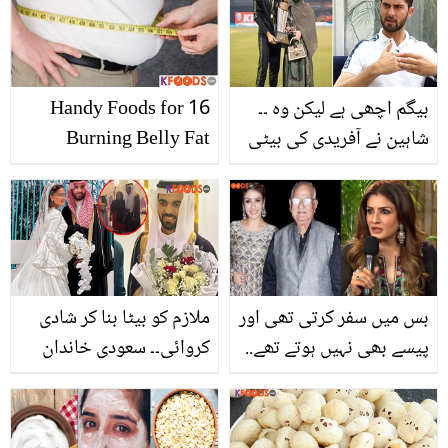
بیگم اچھی ہے لیکن وہ ۔۔
16 Handy Foods for
شاہین نے آفریدی کی بیٹی
Burning Belly Fat
سے شادی کس کے کہنے پر
کی؟ فاسٹ بالر نکاح کے بعد
پہلی مرتبہ سچ بتاتے ہوئے
بس میں سفر کرتی تھی اور
ملازم کو بیٹا بنا کر شادی
پیسے بھی نہیں ہوتے تھے..
کروائی۔۔ سعودی خاندان
مشہور ہدایت کار کی بیٹی
کی غریب ملازم کی دھوم
ہونے کے باوجود روینہ ٹنڈن
دھام سے شادی کرواتے ہوئے
کو مشکلات کیوں جھیلنی
خوبصورت ویڈیو وائرل