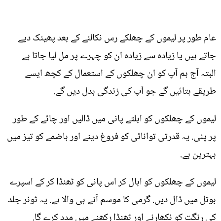
عام طور پر لیموں کے چھلکے رس نکالنے کے بعد پھینک دیے
جاتے ہیں یا زیادہ سے زیادہ ان کو چہرے پر مل لیا جاتا ہے
البتہ آج ہم آپ کو ان چھلکوں کے استعمال کے کچھ ایسے
طریقے بتائیں گے جو آپ کی زندگی بدل دیں گے.
لیموں کے چھلکوں کو ابلتے پانی میں ڈالیں اور چائے کے طور
پر پئی. یہ قدرتی توانائی کو فروغ دینے اور ہاضمے کو تیز میں
بہترین ہے.
لیموں کے چھلکوں کو ابال کر اس پانی کو ٹھنڈا کر کے اسپرے
بوتل میں ڈال دیں. گرمی کا موسم آنے ہی والا ہے. یہ ٹونر جلد
کی رنگت کو نکھارنے اور ٹھنڈا رکھنے میں مدد کرے گا.