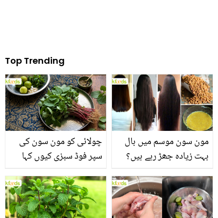
Top Trending
مون سون موسم میں بال
چولائی کو مون سون کی
بہت زیادہ جھڑ رہے ہیں؟
سپر فوڈ سبزی کیوں کہا
جانیں بالوں کو مضبوط
جاتا ہے؟ جانیں وٹامنز،
بنانے کے چند قدرتی طریقے
منرلز اور اینٹی آکسیڈنٹس
سے بھرپور اس سبزی کے
فائدے