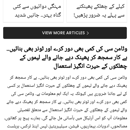
کیلے کے چھلکے پھینکنے
مہنگی دوائیوں سے کئی
سے پہلے یہ ضرور پڑھیں!
گناہ بہتر۔۔ جانیں شدید
جلد کے 3 بڑے مسائل کا
گرمی کے موسم میں آڑو
سستا اور قدرتی حل
کیوں کھانا چاہیے؟
VIEW MORE ARTICLES
وٹامن سی کی کمی بھی دور کرے اور ٹونر بھی بنائیں..
بے کار سمجھ کر پھینک دیے جانے والے لیموں کے
چھلکوں کے حیرت انگیز استعمال
وٹامن سی کی کمی بھی دور کرے اور ٹونر بھی بنائیں.. بے کار سمجھ کر
پھینک دیے جانے والے لیموں کے چھلکوں کے حیرت انگیز استعمال ہر کسی
کے لیے جاننا ضروری ہیں کیونکہ یہ ایک اہم معلومات ہے۔ وٹامن سی کی
کمی بھی دور کرے اور ٹونر بھی بنائیں.. بے کار سمجھ کر پھینک دیے جانے
والے لیموں کے چھلکوں کے حیرت انگیز استعمال سے متعلق تفصیلی
معلومات آپ کو اس آرٹیکل میں بآسانی مل جائے گی۔ ہمارے پیج پر کھانوں،
مصالحوں، ادویات، بیماریوں، فیشن، سیلیبریٹیز، ٹپس اینڈ ٹرکس، ہربلسٹ