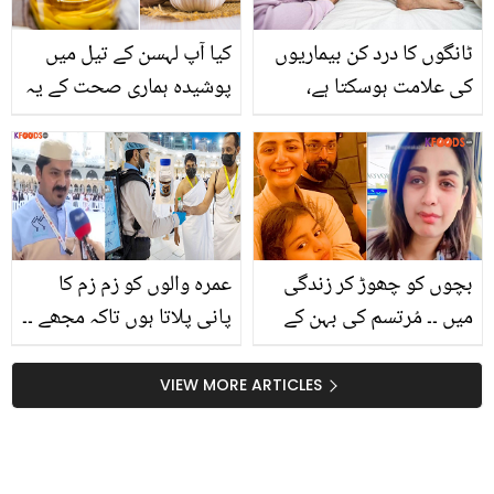
ٹانگوں کا درد کن بیماریوں
کیا آپ لہسن کے تیل میں
کی علامت ہوسکتا ہے،
پوشیدہ ہماری صحت کے یہ
ضرور جانیے
9 راز جانتے ہیں؟
بچوں کو چھوڑ کر زندگی
عمرہ والوں کو زم زم کا
میں ۔۔ مُرتسم کی بہن کے
پانی پلاتا ہوں تاکہ مجھے ۔۔
ساتھ اصل زندگی میں ایسا
مسجد الحرام میں موجود
کیا ہوا کہ سچ بتاتے ہوئے رو
خوش قسمت پاکستانی
VIEW MORE ARTICLES
پڑیں؟ ویڈیو
شخص کے پانی پلانے کے
بعد لوگ کیا کرتے ہیں؟
دیکھئے