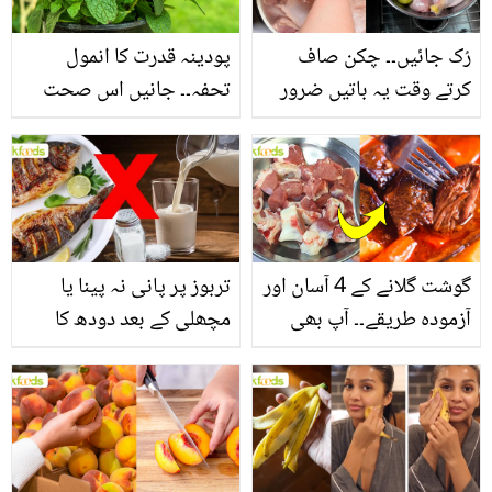
رُک جائیں۔۔ چکن صاف
پودینہ قدرت کا انمول
کرتے وقت یہ باتیں ضرور
تحفہ۔۔ جانیں اس صحت
یاد رکھیں
بخش پتوں کے 10 حیرت
انگیز طبی فوائد
گوشت گلانے کے 4 آسان اور
تربوز پر پانی نہ پینا یا
آزمودہ طریقے۔۔ آپ بھی
مچھلی کے بعد دودھ کا
جانیں انٹرنیشنل شیف کے
استعمال۔۔ جانیں کھانوں
بتائے راز
سے متعلق غلط فہمیوں کی
حقیقت کیا ہے اور افواہ
کیا؟