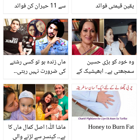
یقین قیمتی فوائد
سے 11 حیران کن فوائد
حاصل ہو سکتے ہیں؟
وہ خود کو بڑی حسین
ماں زندہ ہو تو کسی رشتے
سمجھتی ہے.. ابھیشیک کے
کی ضرورت نہیں رہتی۔۔
ساتھ کام کرنے پر سلمان نے
بیٹی اور ماں کو یاد کرتے
ایشوریا کو کیا کچھ کہا
ہوئے محسن عباس حیدر رو
تھا؟ سینئر اداکارہ کا
پڑے
انکشاف
Honey to Burn Fat
ماشا اللّٰہ! اصل کمال ماں کا
ہے۔۔ کینسر سے لڑنے والی