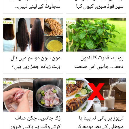
سپر فوڈ سبزی کیوں کہا
سجاوٹ کے لیئے نہیں۔۔
جاتا ہے؟ جانیں وٹامنز،
جانیں اس کے وہ حیرت
منرلز اور اینٹی آکسیڈنٹس
انگیز فوائد جو شاید ہی آپ
سے بھرپور اس سبزی کے
کو معلوم ہوں
فائدے
پودینہ قدرت کا انمول
مون سون موسم میں بال
تحفہ۔۔ جانیں اس صحت
بہت زیادہ جھڑ رہے ہیں؟
بخش پتوں کے 10 حیرت
جانیں بالوں کو مضبوط
انگیز طبی فوائد
بنانے کے چند قدرتی طریقے
تربوز پر پانی نہ پینا یا
رُک جائیں۔۔ چکن صاف
مچھلی کے بعد دودھ کا
کرتے وقت یہ باتیں ضرور