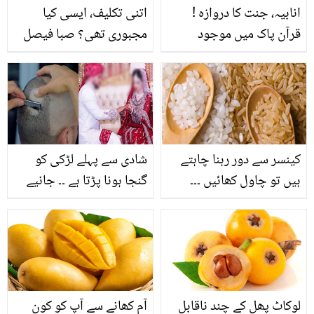
انابیہ، جنت کا دروازہ !
اتنی تکلیف، ایسی کیا
قرآن پاک میں موجود
مجبوری تھی؟ صبا فیصل
خوبصورت نام اور معنیٰ
کی درد ناک بیوٹی ٹریٹمنٹ
جو والدین اپنی بیٹیوں کے
دیکھ کر صارفین بھی لرز
لیے رکھنا خوش قسمتی
گئے
سمجھتے ہیں
کینسر سے دور رہنا چاہتے
شادی سے پہلے لڑکی کو
ہیں تو چاول کھائیں ۔۔۔
گنجا ہونا پڑتا ہے ۔۔ جانیے
اس قبیلے کے بارے میں
حیران کن باتیں جو آپ کو
بھی چونکا دیں گی
لوکاٹ پھل کے چند ناقابل
آم کھانے سے آپ کو کون