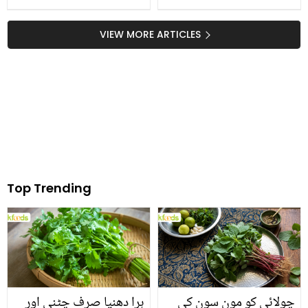
دپیکا ککڑ کی اپنے 2 سالہ
بیٹے کو قرآن سکھاتے
VIEW MORE ARTICLES
ویڈیو
Top Trending
چولائی کو مون سون کی
ہرا دھنیا صرف چٹنی اور