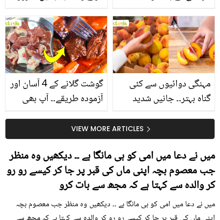
استعمال۔۔ جانیں کھانوں
یاد رکھیں
سے متعلق غلط فہمیوں کی
حقیقت کیا ہے اور افواہ
کیا؟
مہنگی دوائیوں سے کئی
گوشت گلانے کے 4 آسان اور
گناہ بہتر۔۔ جانیں شدید
آزمودہ طریقے۔۔ آپ بھی
گرمی کے موسم میں آڑو
جانیں انٹرنیشنل شیف کے
کیوں کھانا چاہیے؟
بتائے راز
VIEW MORE ARTICLES
میں نے دعا میں امی کو ہی مانگا ہے ۔۔ دیکھیں وہ منظر
جب معصوم بچہ اپنی ماں کی قبر پر جا کر کیسے رو رو
کر والدہ سے کہتا ہے کہ مجھ سے بات کرو
میں نے دعا میں امی کو ہی مانگا ہے ۔۔ دیکھیں وہ منظر جب معصوم بچہ
اپنی ماں کی قبر پر جا کر کیسے رو رو کر والدہ سے کہتا ہے کہ مجھ سے