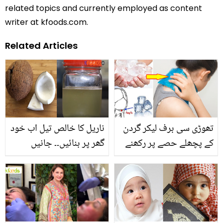
related topics and currently employed as content
writer at kfoods.com.
Related Articles
تھوڑی سی برف لیکر گردن
ناریل کا خالص تیل اب خود
کے پچھلے حصے پر رکھنے
گھر پر بنائیں۔۔ جانیں
سے جسم میں کیا حیرت
صرف آدھے گھنٹے میں
انگیز تبدیلی رونما ہوتی
ناریل کا تیل نکالنے کا
ہے؟ جان کر آزمائے بنا رہ نہ
طریقہ اور اس کے 5
پائیں گے
زبردست فائدے