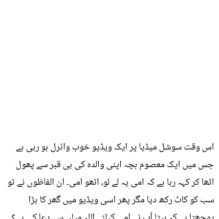
اس وقت سوشل میڈیا پر ایک ویڈیو خوب وائرل ہو رہی ہے
جس میں ایک معصوم بچہ اپنی والدہ کی ہی قبر سے پھول
اٹھا کر کہہ رہا ہے کہ امی یہ لے لو، اٹھو امی۔ ان الفاظوں نے تو
سب کو کاٹ رکھ دیا مگر پھر اسی ویڈیو میں گھر کا بڑا
پوچھتا ہے کہ بیٹا آپ نے امی کیلئے اللہ میاں سے دعا کی ہے؟