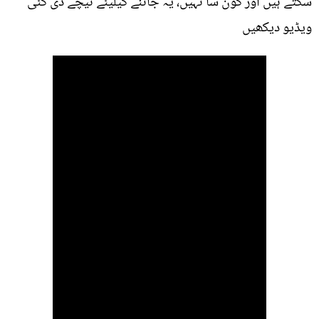
سکتے ہیں اور کون سا نہیں، یہ جاننے کیلیئے نیچے دی گئی
ویڈیو دیکھیں