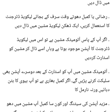
میں ڈال دیں
۔ رضائی یا کمبل دھوتے وقت سرف کے بجائے لیکویڈ ڈٹرجنٹ
کا استعمال کریں، ایک ڈھکن لیکویڈ مشین میں ڈال دیں
۔ اگر آپ کے پاس آٹومیٹک مشین ہے تو اس میں لیکویڈ
ڈٹرجنٹ کا آپشن موجود ہوتا ہے وہاں اسے ڈال کر مشین کو
اسٹارٹ کردیں
۔ آٹومیٹک مشین میں آپ کو اسٹارٹ کے بعد دوسرے آپشن بھی
سلیکٹ کرنے پڑیں گے، اگر کمبل بھاری ہے تو آپ ہیوی کا بٹن
دبائیں ورنہ نارمل کا
۔ مزید آپشن کی سیٹنگ اور کون سا کمبل آپ مشین میں دھو