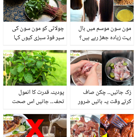
مون سون موسم میں بال
چولائی کو مون سون کی
بہت زیادہ جھڑ رہے ہیں؟
سپر فوڈ سبزی کیوں کہا
جانیں بالوں کو مضبوط
جاتا ہے؟ جانیں وٹامنز،
بنانے کے چند قدرتی طریقے
منرلز اور اینٹی آکسیڈنٹس
سے بھرپور اس سبزی کے
فائدے
رُک جائیں۔۔ چکن صاف
پودینہ قدرت کا انمول
کرتے وقت یہ باتیں ضرور
تحفہ۔۔ جانیں اس صحت
یاد رکھیں
بخش پتوں کے 10 حیرت
انگیز طبی فوائد