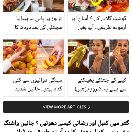
گوشت گلانے کے 4 آسان اور
تربوز پر پانی نہ پینا یا
آزمودہ طریقے۔۔ آپ بھی
مچھلی کے بعد دودھ کا
جانیں انٹرنیشنل شیف کے
استعمال۔۔ جانیں کھانوں
بتائے راز
سے متعلق غلط فہمیوں کی
حقیقت کیا ہے اور افواہ
کیا؟
کیلے کے چھلکے پھینکنے
مہنگی دوائیوں سے کئی
سے پہلے یہ ضرور پڑھیں!
گناہ بہتر۔۔ جانیں شدید
جلد کے 3 بڑے مسائل کا
گرمی کے موسم میں آڑو
سستا اور قدرتی حل
کیوں کھانا چاہیے؟
VIEW MORE ARTICLES
گھر میں کمبل اور رضائی کیسے دھوئیں ؟ جانیں واشنگ