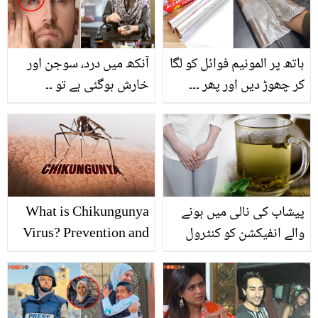
کون سے ڈھیروں فائدے
ختم وہ بھی بتائی گئی
حاصل ہوسکتے ہیں؟
ٹپس سے!
ہاتھ پر المونیم فوائل کو لگا
آنکھ میں درد، سوجن اور
کر چھوڑ دیں اور پھر ۔۔۔
خارش ہوگئی ہے تو ۔۔
کچن میں استعمال ہونے
جانیں ڈاکٹر اُمِ راحیل نے
والی فوائل کے استعمال کے
بتایا آشوب چشم کے آزمودہ
وہ طریقے جو خواتین کے
ٹوٹکے، ویڈیو
خوب کام آئیں
پیشاب کی نالی میں ہونے
What is Chikungunya
والے انفیکشن کو کنٹرول
Virus? Prevention and
کرنا چاہتے ہیں تو کچن میں
Diagnosis Tips
موجود ان 4 اشیاء کی
چائے کا استعمال کریں اور