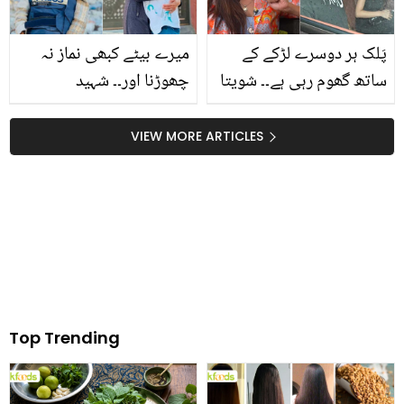
پائیں راحت
پَلک ہر دوسرے لڑکے کے
میرے بیٹے کبھی نماز نہ
ساتھ گھوم رہی ہے۔۔ شویتا
چھوڑنا اور۔۔ شہید
تیواڑی اپنی بیٹی کی وجہ
فلسطینی صحافی کا بیٹے
سے فکرمند کیوں رہتی
کے نام آخری خط ! کیا
VIEW MORE ARTICLES
ہیں؟
نصیحتیں کیں؟ پڑھنے والے
آںسو نہ روک پائے
Top Trending