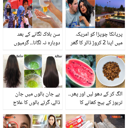
ہوئی وہ غذائیں جو ڈینگی
بچانے کے لیے ڈاکٹر بلقیس
کی صورت میں آپ کو جلد
کا آزمودہ ٹوٹکا
صحتیاب کرنے میں مدد
کرے
پریانکا چوپڑا کو امریکہ
سن بلاک لگانے کے بعد
میں اپنا 2 کروڑ ڈالر کا گھر
دوبارہ نہ لگانا۔۔ گرمیوں
چھوڑنا پڑا کیونکہ ۔۔ شوہر
میں عام طور پر کی جانے
نک جونس اور بیٹی کے
والی وہ 5 اہم غلطیاں، جو
ہمراہ اب کہاں رہنے پر
آپ کی جلد کو خراب
مجبور ہیں؟
کرسکتی ہیں
الگ کر کے دھو لیں اور پھر۔۔
بے جان بالوں میں جان
تربوز کے بیج کھانے کا
ڈالے، گرتے بالوں کا علاج
صحیح طریقہ کیا ہے!
کرے۔۔۔ اب نیم سے کریں
جانیں ان ننھے بیجوں سے
بالوں کے 3 بڑے مسائل کو