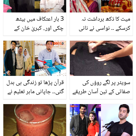
چیزوں سے چہرے کا نکھار
بڑھایا جا سکتا ہے؟
میت کا دُکھ برداشت نہ
3 بار اعتکاف میں بیٹھ
کرسکے ۔۔ نواسی نے نانی
چکی اور.. کبریٰ خان کے
کی راکھ کے ساتھ ایسا کیا
عمرہ سے واپسی پر لوگوں
کردیا کہ دُنیا لعن طعن کرنے
کے رویے سے متعلق دل دکھا
لگی
دینے والے انکشافات
سویٹر پر لگے روؤں کی
قرآن پڑھا تو زندگی ہی بدل
صفائی کے تین آسان طریقے
گئی۔۔ جاپانی ماہر تعلیم نے
اپنے ناراض خاندان کو
کیسے مسلمان کیا؟ حیرت
انگیز کہانی