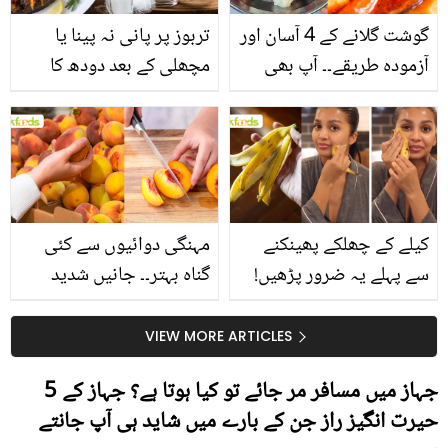
گوشت گلانے کے 4 آسان اور
تربوز پر پانی نہ پینا یا
آزمودہ طریقے۔۔ آپ بھی
مچھلی کے بعد دودھ کا
جانیں انٹرنیشنل شیف کے
استعمال۔۔ جانیں کھانوں
بتائے راز
سے متعلق غلط فہمیوں کی
حقیقت کیا ہے اور افواہ
کیا؟
کیلے کے چھلکے پھینکنے
مہنگی دوائیوں سے کئی
سے پہلے یہ ضرور پڑھیں!
گناہ بہتر۔۔ جانیں شدید
جلد کے 3 بڑے مسائل کا
گرمی کے موسم میں آڑو
سستا اور قدرتی حل
کیوں کھانا چاہیے؟
VIEW MORE ARTICLES
جہاز میں مسافر مر جائے تو کیا ہوتا ہے؟ جہاز کے 5
حیرت انگیز راز جن کے بارے میں شاید ہی آپ جانتے