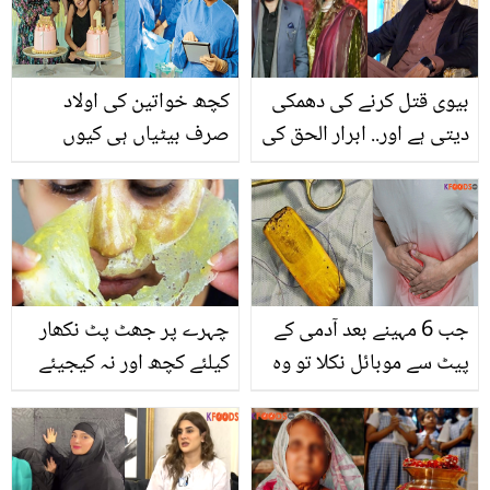
تبدیلیاں لا سکتا ہے؟
بیوی قتل کرنے کی دھمکی
کچھ خواتین کی اولاد
دیتی ہے اور.. ابرار الحق کی
صرف بیٹیاں ہی کیوں
پسندیدہ اداکارہ کون ہیں؟
ہوتی ہیں؟ جانیئے بیٹیاں
اور بیٹے پیدا ہونے کی وہ
وجہ جو ڈاکٹر بتاتے ہیں
جب 6 مہینے بعد آدمی کے
چہرے پر جھٹ پٹ نکھار
پیٹ سے موبائل نکلا تو وہ
کیلئے کچھ اور نہ کیجیئے
کس حال میں تھا ؟ موبائل
بس باورچی خانے کا رُخ
فون نگل لینے والے شخص
کیجئے ۔۔ جانیں باورچی
کا حیرت انگیز واقعہ
خانے میں موجود کون سی