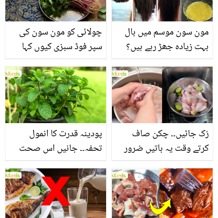
مون سون موسم میں بال
چولائی کو مون سون کی
بہت زیادہ جھڑ رہے ہیں؟
سپر فوڈ سبزی کیوں کہا
جانیں بالوں کو مضبوط
جاتا ہے؟ جانیں وٹامنز،
بنانے کے چند قدرتی طریقے
منرلز اور اینٹی آکسیڈنٹس
سے بھرپور اس سبزی کے
فائدے
رُک جائیں۔۔ چکن صاف
پودینہ قدرت کا انمول
کرتے وقت یہ باتیں ضرور
تحفہ۔۔ جانیں اس صحت
یاد رکھیں
بخش پتوں کے 10 حیرت
انگیز طبی فوائد