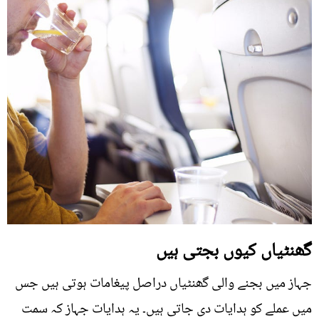
گھنٹیاں کیوں بجتی ہیں
جہاز میں بجنے والی گھنٹیاں دراصل پیغامات ہوتی ہیں جس
میں عملے کو ہدایات دی جاتی ہیں۔ یہ ہدایات جہاز کہ سمت