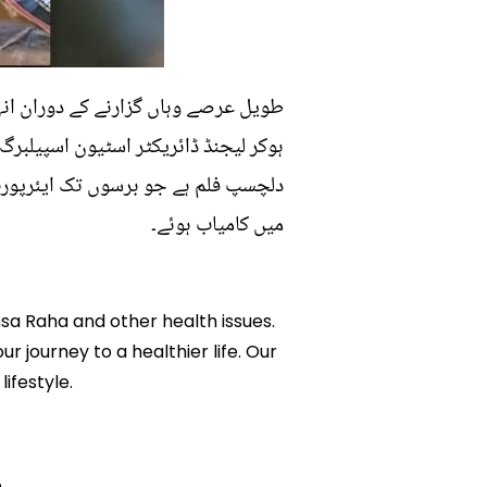
طویل عرصے وہاں گزارنے کے دوران انہو
ہوکر لیجنڈ ڈائریکٹر اسٹیون اسپیلبرگ ک
دلچسپ فلم ہے جو برسوں تک ایئرپورٹ 
میں کامیاب ہوئے۔
ansa Raha and other health issues.
r journey to a healthier life. Our
ifestyle.