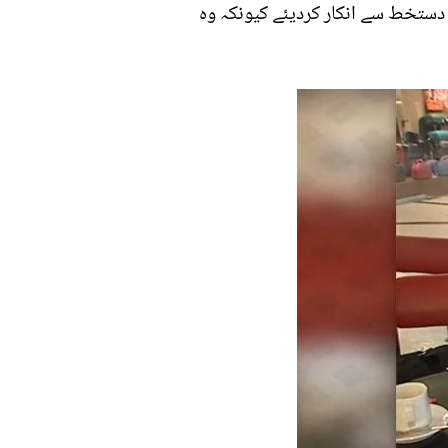
 مگر اننہوں نے دستخط سے انکار کردیئے کیونکہ وہ