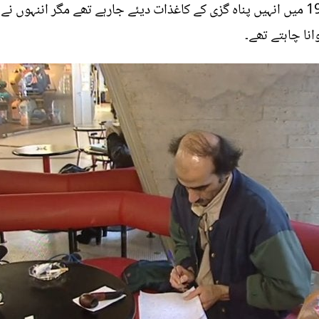
رابطے کے لیے بھی تیار نہیں ہوتے. 1999 میں انہیں پناہ گزی کے کاغذات دیئے جارہے تھے
انا چاہتے تھے۔