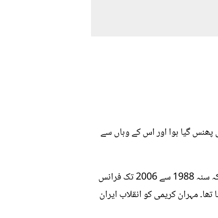
 پھنس گیا ہوا اور اس کے وہاں سے
ایسے ہی مہران کریمی نصیری نامی ایک شخص کا واقعہ بہت مشہور ہے جس کا تعلق ایران سےتھا جو کہ سنہ 1988 سے 2006 تک فرانس
تھا۔ مہران کریمی کو انقلاب ایران