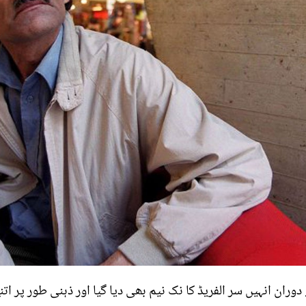
وران انہیں سر الفریڈ کا نک نیم بھی دیا گیا اور ذہنی طور پر ات