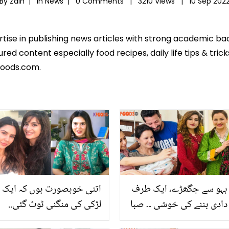
By Zain |
In
News
|
0 Comments |
3210 Views |
10 Sep 202
ertise in publishing news articles with strong academic ba
ed content especially food recipes, daily life tips & tric
foods.com.
بہو سے جگھڑے، ایک طرف
اتنی خوبصورت ہوں کہ ایک
دادی بننے کی خوشی ۔۔ صبا
لڑکی کی منگنی ٹوٹ گئی..
فیصل ایک بار پھر دادی بن
سونم باجوہ نے اپنی وجہ