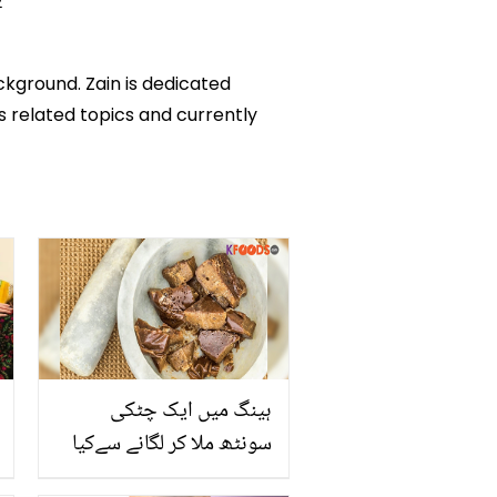
2
ckground. Zain is dedicated
ks related topics and currently
ہینگ میں ایک چٹکی
سونٹھ ملا کر لگانے سےکیا
ہوتا ہے؟ ہینگ کے استعمال