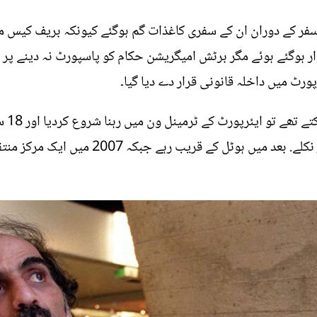
اس وقت ہوا جب سنہ 1988 کو سفر کے دوران ان کے سفری کاغذات گم ہوگئے کیونکہ بر
ر ہوگئے ہوئے مگر برٹش امیگریشن حکام کو پاسپورٹ نہ دینے پر ا
ئرپورٹ میں داخلہ قانونی قرار دے دیا گیا۔
چونکہ