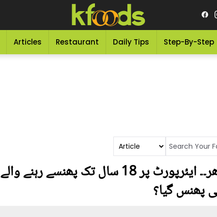
Articles
Restaurant
Daily Tips
Step-By-Step
بریف کیس چوری ہوا اور پھر۔۔ ایئرپورٹ پر 18 سا
ہی پھنس گیا؟