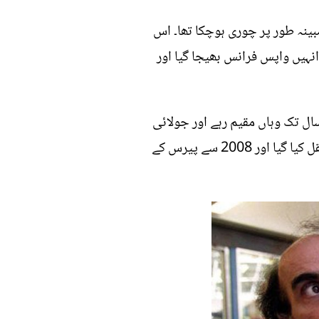
یف کیس مبینہ طور پر چوری ہوچکا تھا۔ اس
نہیں واپس فرانس بھیجا گیا اور
 وہ کسی ملک واپس نہیں جاسکتے تھے تو ایئرپورٹ کے ٹرمینل ون میں رہنا شروع کردیا اور 18 سال تک وہاں مقیم رہے اور جولائی
2006 میں بیمار ہونے پر وہاں سے باہر نکلے. بعد میں ہوٹل کے قریب رہے جبکہ 2007 میں ایک مرکز منتقل کیا گیا اور 2008 سے پیرس کے