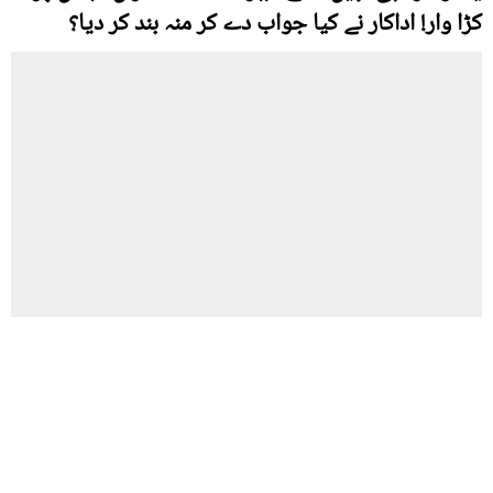
کڑا وار! اداکار نے کیا جواب دے کر منہ بند کر دیا؟