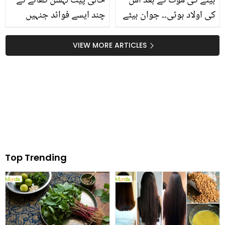
بیٹے کی موت کے بعد اس
خالی پیٹ لہسن کھانے کے
کی اولاد ہوئی۔۔ جوان بیٹے
چند ایسے فوائد جنہیں
کی موت کا غم سہنا آسان
جان کر آپ اس کا معمول
نہیں! شہید ہونے والے ان
بنالیں گے
VIEW MORE ARTICLES
جوانوں کے ماں باپ کی
کہانی جو آپ کو بھی رلا
دے گی
Top Trending