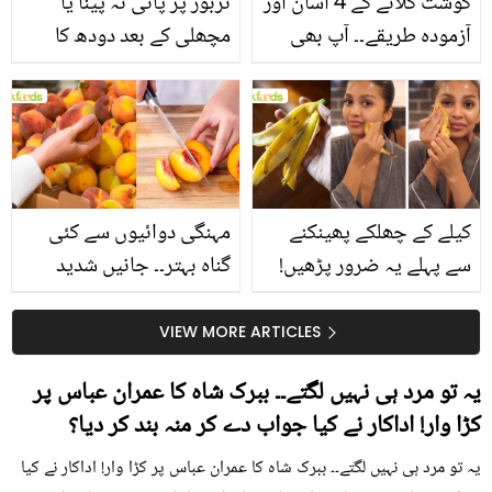
گوشت گلانے کے 4 آسان اور
تربوز پر پانی نہ پینا یا
آزمودہ طریقے۔۔ آپ بھی
مچھلی کے بعد دودھ کا
جانیں انٹرنیشنل شیف کے
استعمال۔۔ جانیں کھانوں
بتائے راز
سے متعلق غلط فہمیوں کی
حقیقت کیا ہے اور افواہ
کیا؟
کیلے کے چھلکے پھینکنے
مہنگی دوائیوں سے کئی
سے پہلے یہ ضرور پڑھیں!
گناہ بہتر۔۔ جانیں شدید
جلد کے 3 بڑے مسائل کا
گرمی کے موسم میں آڑو
سستا اور قدرتی حل
کیوں کھانا چاہیے؟
VIEW MORE ARTICLES
یہ تو مرد ہی نہیں لگتے۔۔ ببرک شاہ کا عمران عباس پر
کڑا وار! اداکار نے کیا جواب دے کر منہ بند کر دیا؟
یہ تو مرد ہی نہیں لگتے۔۔ ببرک شاہ کا عمران عباس پر کڑا وار! اداکار نے کیا