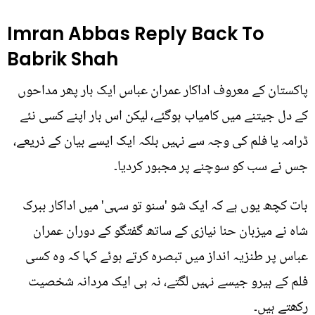
Imran Abbas Reply Back To
Babrik Shah
پاکستان کے معروف اداکار عمران عباس ایک بار پھر مداحوں
کے دل جیتنے میں کامیاب ہوگئے، لیکن اس بار اپنے کسی نئے
ڈرامہ یا فلم کی وجہ سے نہیں بلکہ ایک ایسے بیان کے ذریعے،
جس نے سب کو سوچنے پر مجبور کردیا۔
بات کچھ یوں ہے کہ ایک شو 'سنو تو سہی' میں اداکار ببرک
شاہ نے میزبان حنا نیازی کے ساتھ گفتگو کے دوران عمران
عباس پر طنزیہ انداز میں تبصرہ کرتے ہوئے کہا کہ وہ کسی
فلم کے ہیرو جیسے نہیں لگتے، نہ ہی ایک مردانہ شخصیت
رکھتے ہیں۔