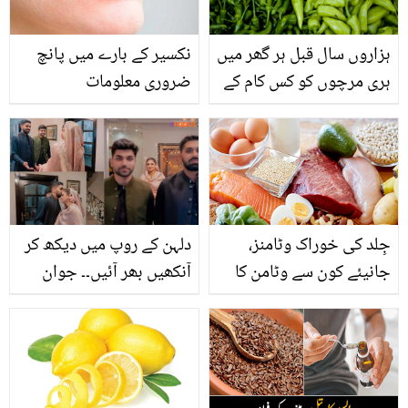
ہزاروں سال قبل ہر گھر میں
نکسیر کے بارے میں پانچ
ہری مرچوں کو کس کام کے
ضروری معلومات
لئے استعمال کیا جاتا تھا؟
جِلد کی خوراک وٹامنز،
دلہن کے روپ میں دیکھ کر
جانیئے کون سے وٹامن کا
آنکھیں بھر آئیں۔۔ جوان
استعمال آپ کی جِلد کو
بیٹوں نے ماں کی دوسری
صاف اور صحت مند بنا
شادی کروا کے مثال قائم کر
سکتا ہے؟
دی