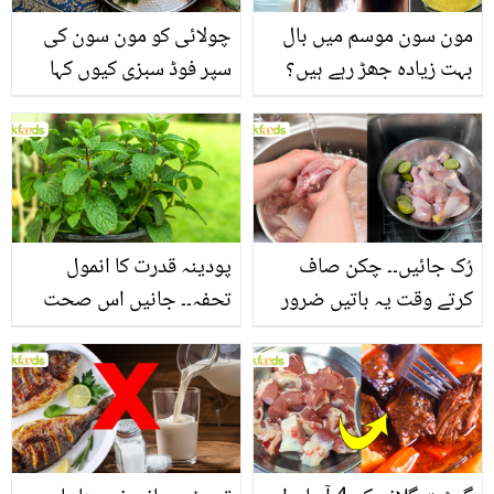
مون سون موسم میں بال
چولائی کو مون سون کی
بہت زیادہ جھڑ رہے ہیں؟
سپر فوڈ سبزی کیوں کہا
جانیں بالوں کو مضبوط
جاتا ہے؟ جانیں وٹامنز،
بنانے کے چند قدرتی طریقے
منرلز اور اینٹی آکسیڈنٹس
سے بھرپور اس سبزی کے
فائدے
رُک جائیں۔۔ چکن صاف
پودینہ قدرت کا انمول
کرتے وقت یہ باتیں ضرور
تحفہ۔۔ جانیں اس صحت
یاد رکھیں
بخش پتوں کے 10 حیرت
انگیز طبی فوائد