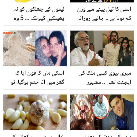
السی کا تیل پینے سے وزن
لیموں کے چھلکوں کو نہ
کم ہوتا ہے ۔۔ جانیے روزانہ
پھینکیں کیونکہ ۔۔۔ 5 وہ
السی کا تیل پینے کے کچھ
فوائد جو آپ کے لیے جاننا
ایسے فائدے جو آپ کی بڑی
ضروری
مشکلیں آسان کر سکتے ہیں
میری بیوی کسی ملک کی
اسکی ماں کا فون آیا کہ
ایجنٹ تھی ۔۔ مشہور
گھر میں آٹا ختم ہوگیا، تو
صحافی ایاز امیر کے بیٹے
وہ ۔۔ شعیب اختر نے انگلینڈ
نے اہلیہ کو قتل کس وجہ
میں بیٹھ کر والدہ کی بات
سے کیا؟ پولیس کے سامنے
سنتے ہی کیا کیا؟ ثقلین
سچ بول دیا
مشتاق تعریف کئے بنا نہ رہ
سکے