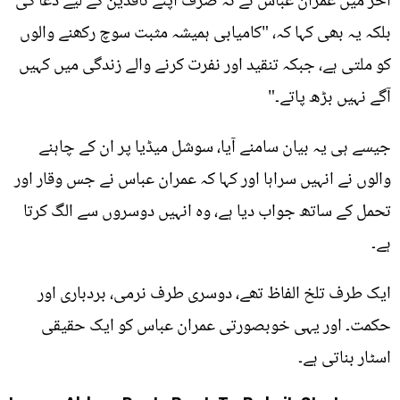
آخر میں عمران عباس نے نہ صرف اپنے ناقدین کے لیے دعا کی
بلکہ یہ بھی کہا کہ، "کامیابی ہمیشہ مثبت سوچ رکھنے والوں
کو ملتی ہے، جبکہ تنقید اور نفرت کرنے والے زندگی میں کہیں
آگے نہیں بڑھ پاتے۔"
جیسے ہی یہ بیان سامنے آیا، سوشل میڈیا پر ان کے چاہنے
والوں نے انہیں سراہا اور کہا کہ عمران عباس نے جس وقار اور
تحمل کے ساتھ جواب دیا ہے، وہ انہیں دوسروں سے الگ کرتا
ہے۔
ایک طرف تلخ الفاظ تھے، دوسری طرف نرمی، بردباری اور
حکمت۔ اور یہی خوبصورتی عمران عباس کو ایک حقیقی
اسٹار بناتی ہے۔