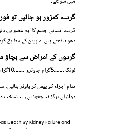
میں سوگئے۔
گردے کمزور ہو جائیں تو فوری
دھو بیٹھتے ہیں۔ ماہرین کے مطابق گر
گردوں کے امراض سے بچاؤ می
لونگ ۔۔۔۔۔۔۔5گرام جاوتری ۔۔۔۔۔۔۔10گرام دار چینی ۔۔۔۔۔۔۔15گرام
تمام اجزاء کو پیس کر پاوڈر بنالیں۔ 
دوائیاں ہرگز نہ چھوڑیں ، یہ نسخہ دوا
bbas Death By Kidney Failure and