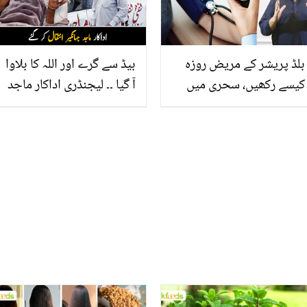
سکتا ہے ۔۔۔
بلڈ پریشر کے مریض روزہ
بیڈ سے گرے اور اللہ کا بلاوا
کیسے رکھیں، سحری میں
آ گیا ۔۔ لیجنڈری اداکار ماجد
کیا ایسی چیز کھائیں کہ
جہانگیر انتقال کر گئے
سارا دن بلڈ پریشر نارمل
رہے؟