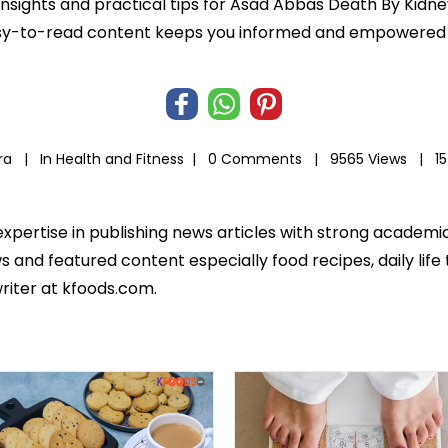
 insights and practical tips for Asad Abbas Death By Kidne
r easy-to-read content keeps you informed and empowered
ira |
In
Health and Fitness
|
0 Comments |
9565 Views |
1
expertise in publishing news articles with strong academ
 and featured content especially food recipes, daily life 
riter at kfoods.com.