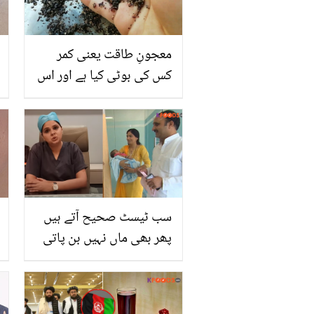
معجونِ طاقت یعنی کمر
کس کی بوٹی کیا ہے اور اس
کو خواتین یا مرد حضرات
کس طرح استعمال کریں؟
سب ٹیسٹ صحیح آتے ہیں
پھر بھی ماں نہیں بن پاتی
۔۔ غیر واضح بانجھ پن کیا
ہوتا ہے! جانیں ماہرین اس کا
کیا حل بتاتے ہیں؟