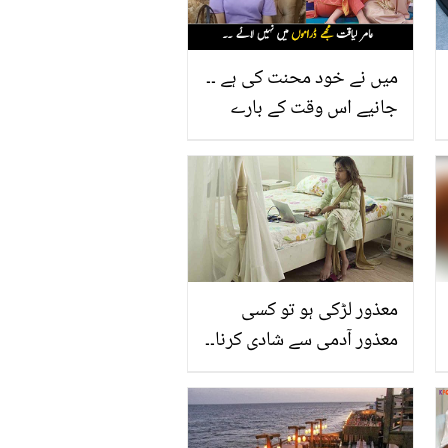
میں نے خود محنت کی ہے ۔۔
جانیے اس وقت کے بارے
میں جب عامر لیاقت کی
بیوی ہوتے ہوئے بھی طوبیٰ
انور نوکری پر جاتی تھیں،
دیکھیں
معذور لڑکی ہو تو کسی
معذور آدمی سے شادی کرنا۔۔
چھوٹے قد کی وجہ سے لوگ
طعنے دیتے تھے! 32 انٹرویو
میں ریجیکٹ ہو کر بھی