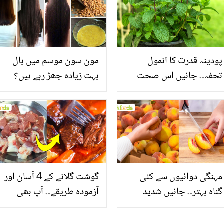
پودینہ قدرت کا انمول
مون سون موسم میں بال
تحفہ۔۔ جانیں اس صحت
بہت زیادہ جھڑ رہے ہیں؟
بخش پتوں کے 10 حیرت
جانیں بالوں کو مضبوط
انگیز طبی فوائد
بنانے کے چند قدرتی طریقے
مہنگی دوائیوں سے کئی
گوشت گلانے کے 4 آسان اور
گناہ بہتر۔۔ جانیں شدید
آزمودہ طریقے۔۔ آپ بھی
گرمی کے موسم میں آڑو
جانیں انٹرنیشنل شیف کے
کیوں کھانا چاہیے؟
بتائے راز