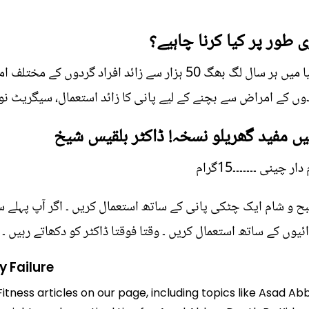
 طور پر کیا کرنا چاہیے؟
گردے انسانی جسم کا اہم عضو ہے، دنیا میں ہر سال لگ بھگ 50 ہزار سے ز
دوں کے امراض سے بچنے کے لیے پانی کا زائد استعمال، سیگریٹ ن
ں مفید گھریلو نسخہ! ڈاکٹر بلقیس شیخ
صبح و شام ایک چٹکی پانی کے ساتھ استعمال کریں ۔ اگر آپ پہلے سے
ئیوں کے ساتھ استعمال کریں ۔ وقتا فوقتا ڈاکٹر کو دکھاتے رہیں ۔
 Failure
Fitness articles on our page, including topics like Asad A