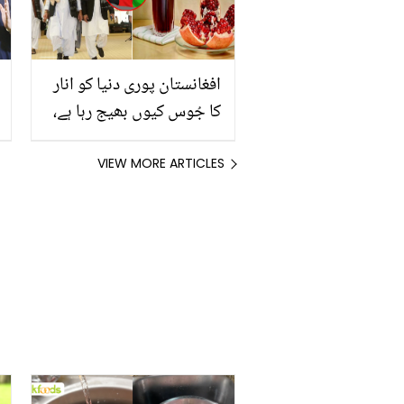
افغانستان پوری دنیا کو انار
کا جُوس کیوں بھیج رہا ہے،
اس جوس میں ایسی کیا
خاص بات ہے؟
VIEW MORE ARTICLES