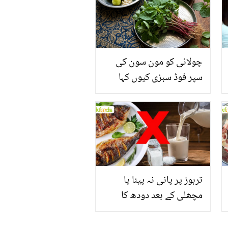
چولائی کو مون سون کی
سپر فوڈ سبزی کیوں کہا
جاتا ہے؟ جانیں وٹامنز،
منرلز اور اینٹی آکسیڈنٹس
سے بھرپور اس سبزی کے
فائدے
تربوز پر پانی نہ پینا یا
مچھلی کے بعد دودھ کا
استعمال۔۔ جانیں کھانوں
سے متعلق غلط فہمیوں کی