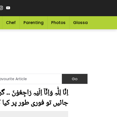
Chef
Parenting
Photos
Glossary
Grocery 
اِنَّا لِلّٰہِ وَاِنَّآ اِلَیْہ
جائیں تو فوری طور پر کیا ک