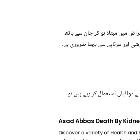
ائد افراد گردوں کے مختلف امراض میں مبتلا ہو کر جان سے ہاتھ
وشی اور موٹاپے سے بچنا ضروری ہے۔
 دوائیاں استعمال کر رہے ہیں تو
Asad Abbas Death By Kidney
Discover a variety of Health and 