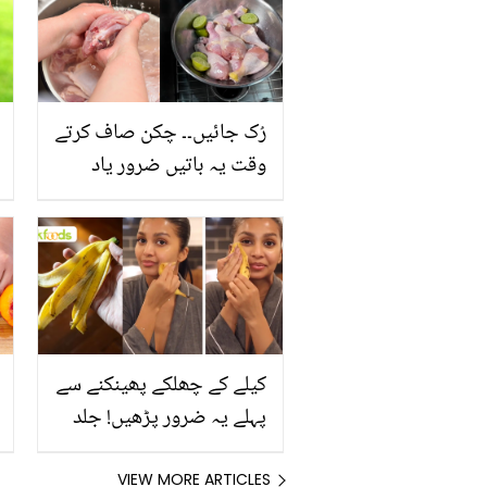
رُک جائیں۔۔ چکن صاف کرتے
وقت یہ باتیں ضرور یاد
رکھیں
کیلے کے چھلکے پھینکنے سے
پہلے یہ ضرور پڑھیں! جلد
کے 3 بڑے مسائل کا سستا
اور قدرتی حل
VIEW MORE ARTICLES