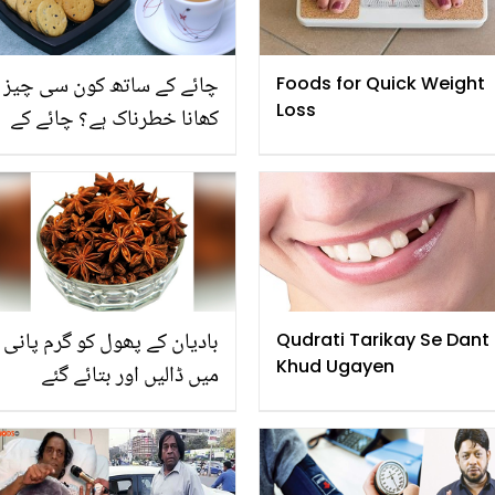
چائے کے ساتھ کون سی چیز
Foods for Quick Weight
Loss
کھانا خطرناک ہے؟ چائے کے
ساتھ کھائی جانے والی عام
چیزیں جو بڑے نقصان سے
دوچار کرسکتی ہیں
بادیان کے پھول کو گرم پانی
Qudrati Tarikay Se Dant
Khud Ugayen
میں ڈالیں اور بتائے گئے
طریقے سے استعمال کریں
۔۔۔۔۔ ایسا کمال کا نسخہ جو
آپ کے ہزاروں روپے بچا