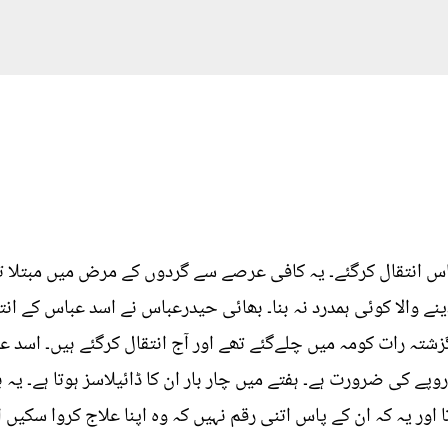
س انتقال کرگئے۔ یہ کافی عرصے سے گردوں کے مرض میں مبتلا تھے
ینے والا کوئی ہمدرد نہ بنا۔ بھائی حیدرعباس نے اسد عباس کے انت
تہ رات کومہ میں چلےگئے تھے اور آج انتقال کرگئے ہیں۔ اسد ع
ا کہ انہیں علاج کے لیے 5 کروڑ روپے کی ضرورت ہے۔ ہفتے میں چار بار ان کا ڈائیلاسز ہو
 اور یہ کہ ان کے پاس اتنی رقم نہیں کہ وہ اپنا علاج کروا سکیں 