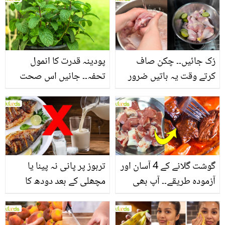
بنانے کے چند قدرتی طریقے
منرلز اور اینٹی آکسیڈنٹس
سے بھرپور اس سبزی کے
فائدے
رُک جائیں۔۔ چکن صاف
پودینہ قدرت کا انمول
کرتے وقت یہ باتیں ضرور
تحفہ۔۔ جانیں اس صحت
یاد رکھیں
بخش پتوں کے 10 حیرت
انگیز طبی فوائد
گوشت گلانے کے 4 آسان اور
تربوز پر پانی نہ پینا یا
آزمودہ طریقے۔۔ آپ بھی
مچھلی کے بعد دودھ کا
جانیں انٹرنیشنل شیف کے
استعمال۔۔ جانیں کھانوں
بتائے راز
سے متعلق غلط فہمیوں کی