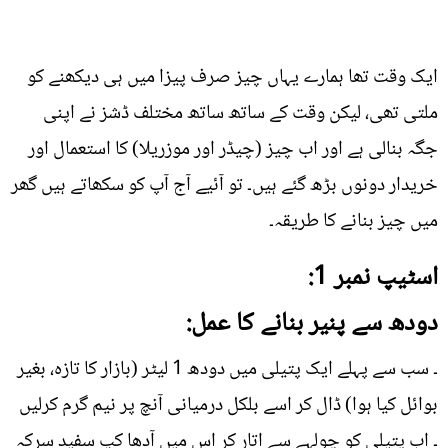
ایک وقت تھا ہمارے یہاں چیز صرف پیزا میں ہی دیکھنے کو
ملتی تھی، لیکن وقت کے ساتھ ساتھ مختلف ڈشز نے اپنی
جگہ بنالی ہے اور اب چیز (چیڈر اور موزریلا) کا استعمال اور
خریدار دونوں بڑھ گئے ہیں۔ تو آئیے آج آپ کو سکھاتے ہیں گھر
میں چیز بنانے کا طریقہ۔
اسٹیپ نمبر 1:
دودھ سے پنیر بنانے کا عمل:
۔ سب سے پہلے ایک پتیلی میں دودھ 1 لیٹر (بازار کا تازہ، بغیر
بوائل کیا ہوا) ڈال کر اسے بلکل درمیانی آنچ پر نیم گرم کرلیں
۔ اب پتیلی کو چولہے سے اتار کر اس میں آدھا کپ سفید سرکہ