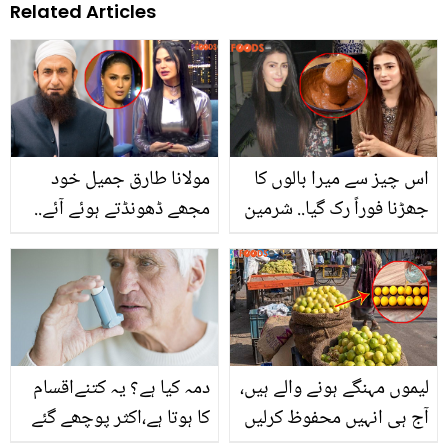
Related Articles
اس چیز سے میرا بالوں کا
مولانا طارق جمیل خود
جھڑنا فوراً رک گیا.. شرمین
مجھے ڈھونڈتے ہوئے آئے..
علی نے بالوں کا ٹوٹنا ختم
وینا ملک کو استغفار کرنے
کرنے کے لئے اپنا آزمودہ
پر تنقید کا سامنا کیوں کرنا
نسخہ بتا دیا
پڑا؟
لیموں مہنگے ہونے والے ہیں،
دمہ کیا ہے؟ یہ کتنےاقسام
آج ہی انہیں محفوظ کرلیں
کا ہوتا ہے،اکثر پوچھے گئے