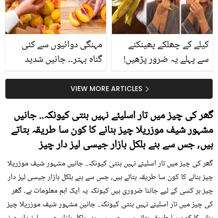
حقیقت کیا ہے اور افواہ
کیا؟
کیلے کے چھلکے پھینکنے
مہنگی دوائیوں سے کئی
سے پہلے یہ ضرور پڑھیں!
گناہ بہتر۔۔ جانیں شدید
جلد کے 3 بڑے مسائل کا
گرمی کے موسم میں آڑو
سستا اور قدرتی حل
کیوں کھانا چاہیے؟
VIEW MORE ARTICLES
گھر کی چیز میں تار اسلیئے نہیں بنتی کیونکہ.. جانیں
مشہور شیف موزریلا چیز بنانے کا کون سا طریقہ بتاتے
ہیں, جس سے بنے بلکل بازار جیسی لیز دار چیز
گھر کی چیز میں تار اسلیئے نہیں بنتی کیونکہ.. جانیں مشہور شیف موزریلا
چیز بنانے کا کون سا طریقہ بتاتے ہیں, جس سے بنے بلکل بازار جیسی لیز دار
چیز ہر کسی کے لیے جاننا ضروری ہیں کیونکہ یہ ایک اہم معلومات ہے۔ گھر
کی چیز میں تار اسلیئے نہیں بنتی کیونکہ.. جانیں مشہور شیف موزریلا چیز