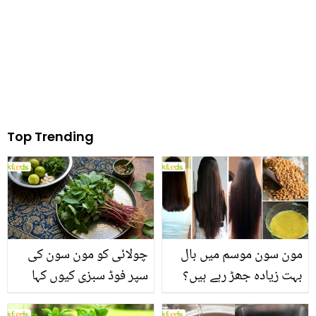
Top Trending
مون سون موسم میں بال
چولائی کو مون سون کی
بہت زیادہ جھڑ رہے ہیں؟
سپر فوڈ سبزی کیوں کہا
جانیں بالوں کو مضبوط
جاتا ہے؟ جانیں وٹامنز،