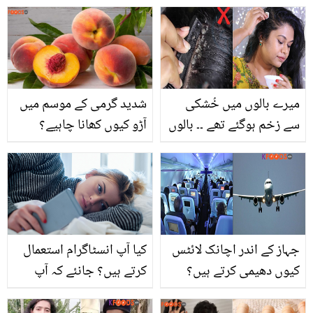
۔۔ جانیں رمضان سے پہلے
سوالات کے لئے موثر
لیموں کو خراب ہوئے بغیر
گھریلوعلاج ۔۔۔۔
کیسے محفوظ رکھا جاسکتا
ہے؟
میرے بالوں میں خُشکی
شدید گرمی کے موسم میں
سے زخم ہوگئے تھے ۔۔ بالوں
آڑو کیوں کھانا چاہیے؟
کو خشکی کیسے ختم
مزیدار پھل کے وہ قیمتی
کریں؟ چند ایسے طریقے
فائدے جو مہنگی دوائیوں
جو خشکی کو ختم کرنے
سے کئی گناہ بہتر ہیں
میں مدد دیتے ہیں
جہاز کے اندر اچانک لائٹس
کیا آپ انسٹاگرام استعمال
کیوں دھیمی کرتے ہیں؟
کرتے ہیں؟ جانئے کہ آپ
جہاز کے بارے میں دلچسپ
کس بیماری کا شکار ہو