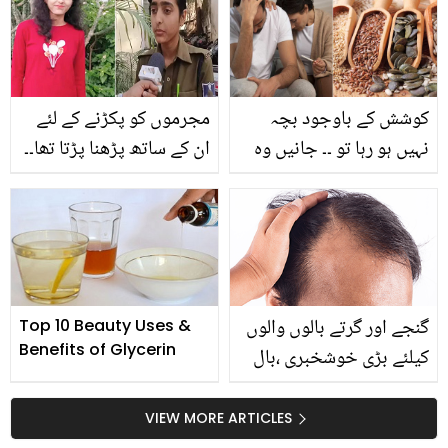
معلومات
سکتے ہیں
کوشش کے باوجود بچہ
مجرموں کو پکڑنے کے لئے
نہیں ہو رہا تو ۔۔ جانیں وہ
ان کے ساتھ پڑھنا پڑتا تھا۔۔
کون سے بیج ہیں جو
اپنی جان پر کھیل کر
خواتین کی زرخیزی میں
لوگوں کی مدد کرنے والی
اضافہ کرتے ہیں؟
لڑکی کی حیرت انگیز کہانی
گنجے اور گرتے بالوں والوں
Top 10 Beauty Uses &
Benefits of Glycerin
کیلئے بڑی خوشخبری ،بال
پھر سے گھنے بنانے کا آسان
گھریلو ٹوٹکہ
VIEW MORE ARTICLES