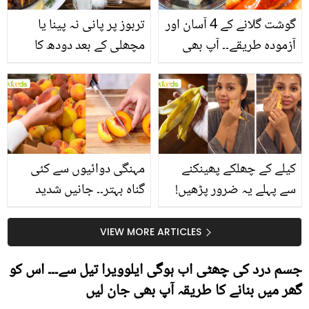
گوشت گلانے کے 4 آسان اور
تربوز پر پانی نہ پینا یا
آزمودہ طریقے۔۔ آپ بھی
مچھلی کے بعد دودھ کا
جانیں انٹرنیشنل شیف کے
استعمال۔۔ جانیں کھانوں
بتائے راز
سے متعلق غلط فہمیوں کی
حقیقت کیا ہے اور افواہ
کیا؟
کیلے کے چھلکے پھینکنے
مہنگی دوائیوں سے کئی
سے پہلے یہ ضرور پڑھیں!
گناہ بہتر۔۔ جانیں شدید
جلد کے 3 بڑے مسائل کا
گرمی کے موسم میں آڑو
سستا اور قدرتی حل
کیوں کھانا چاہیے؟
VIEW MORE ARTICLES
جسم درد کی چھٹی اب ہوگی ایلوویرا تیل سے۔۔۔ اس کو
گھر میں بنانے کا طریقہ آپ بھی جان لیں