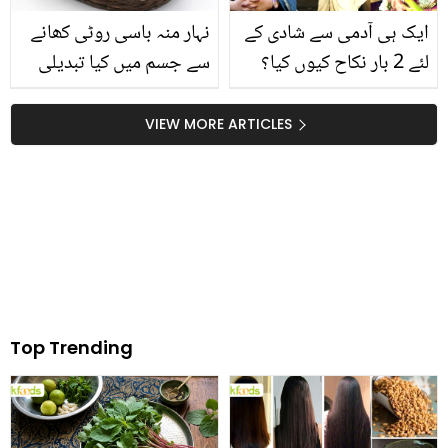
ایک ہی آدمی سے شادی کے
نہار منہ باسی روٹی کھانے
لئے 2 بار نکاح کیوں کیا؟
سے جسم میں کیا تبدیلی
جویریہ عباسی کے انکشاف
آتی ہے؟ جانیئے اس کے
نے سب کو دنگ کر دیا ،
فوائد اور حیرت انگیز
VIEW MORE ARTICLES
دیکھیں
اثرات
Top Trending