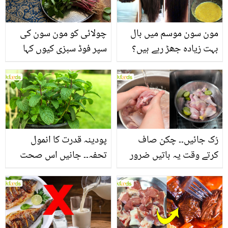
مون سون موسم میں بال
چولائی کو مون سون کی
بہت زیادہ جھڑ رہے ہیں؟
سپر فوڈ سبزی کیوں کہا
جانیں بالوں کو مضبوط
جاتا ہے؟ جانیں وٹامنز،
بنانے کے چند قدرتی طریقے
منرلز اور اینٹی آکسیڈنٹس
سے بھرپور اس سبزی کے
فائدے
رُک جائیں۔۔ چکن صاف
پودینہ قدرت کا انمول
کرتے وقت یہ باتیں ضرور
تحفہ۔۔ جانیں اس صحت
یاد رکھیں
بخش پتوں کے 10 حیرت
انگیز طبی فوائد