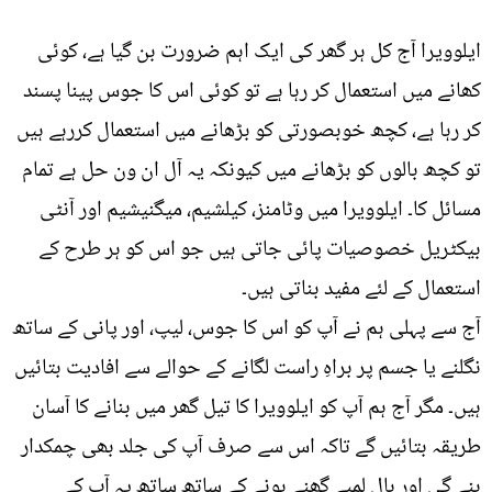
ایلوویرا آج کل ہر گھر کی ایک اہم ضرورت بن گیا ہے، کوئی
کھانے میں استعمال کر رہا ہے تو کوئی اس کا جوس پینا پسند
کر رہا ہے، کچھ خوبصورتی کو بڑھانے میں استعمال کررہے ہیں
تو کچھ بالوں کو بڑھانے میں کیونکہ یہ آل ان ون حل ہے تمام
مسائل کا۔ ایلوویرا میں وٹامنز، کیلشیم، میگنیشیم اور آنٹی
بیکٹریل خصوصیات پائی جاتی ہیں جو اس کو ہر طرح کے
استعمال کے لئے مفید بناتی ہیں۔
آج سے پہلی ہم نے آپ کو اس کا جوس، لیپ، اور پانی کے ساتھ
نگلنے یا جسم پر براہِ راست لگانے کے حوالے سے افادیت بتائیں
ہیں۔ مگر آج ہم آپ کو ایلوویرا کا تیل گھر میں بنانے کا آسان
طریقہ بتائیں گے تاکہ اس سے صرف آپ کی جلد بھی چمکدار
بنے گی اور بال لمبے گھنے ہونے کے ساتھ ساتھ یہ آپ کے