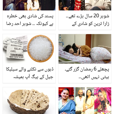
شوہر 20 سال بڑے تھے۔۔
پسند کی شادی بھی خطرہ
زارا ترین کو شادی کے
ہے کیونکہ ۔۔ شوہر احد رضا
صرف 4 مہینے میں کیا
میر سے طلاق کی خبروں
کچھ سہنا پڑا؟ طلاق پر
کے بعد نیا بیان وائرل
بات کرتے ہوئے آنسو نہ روک
سکیں
پچھلے 6 رمضان گزر گئے،
ڈبوں سے نکلنے والے سیلیکا
بیٹی نہیں اٹھی۔۔
جیل کے بیگ آپ ہمیشہ
انڈونیشیاء کی وہ لڑکی،
کچرے میں پھینک دیتے
جس نے ڈاکٹرز کو بھی
ہیں، مگر ان کے چند ایسے
پریشان کر دیا، دیکھیے
ناقابل یقین فوائد جو شاید
ویڈیو
ہی کسی کو معلوم ہوں