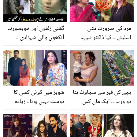
جانیں اس جادوئی پانی کے
حیرت انگیز فوائد
مرد کی ضرورت تھی
گھنی زلفوں اور خوبصورت
اسلیئے ۔۔ کیا ڈاکٹر نبیہہ
آنکھوں والی شہزادی ۔۔
دوسری شادی کرنے والی
شاہی خاندان کی 19 سالہ
ہیں؟ انٹرویو میں انکشاف
شہزادی، جسے گھر والے
بھی نہ بچا سکے، مگر
کیوں؟ دلچسپ معلومات
بچے کی قبر سے سجاوٹ ہٹا
شوبز میں کوئی کسی کا
دو ورنہ ۔۔ ایک ماں کس
دوست نہیں ہوتا۔۔ زیادہ
طرح اپنے 7 سالہ بچے کی
خرچ کرنے کے باوجود مریم
خاطر قانون سے لڑ گئی؟
نفیس کے شوہر بیوی سے
کیوں ڈرتے ہیں؟