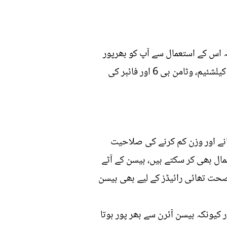
 اس کے استعمال سے آپ کو بھرپور
غذائیت حاصل ہوتی ہے، بیسن وٹامنز اور منرلز سے بھرپور ہوتا ہے اس میں آئرن، پوٹاشیم، زنک، میگنیز، کیلشئیم، وٹامن بی 6 اور فائبر کی
انے اور وزن کم کرنے کی صلاحیت
ل بھی کر سکتے ہیں، بیسن کے آٹے
 صحت تھائی رائیڈز کے لیے بھی بیسن
کیونکہ بیسن آئرن سے بھر پور ہوتا