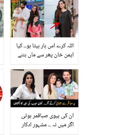
اللہ کرے اس بار بیٹا ہو۔۔ کیا
ایمن خان پھر سے ماں بننے
والی ہیں؟ نئی تصاویر پر
صارفین کی چہ میگوئیاں
ان کی بیوی صباقمر ہوتی
اگر میں نہ ۔۔ مشہور ادکار
نعمان حبیب کی بیوی نے