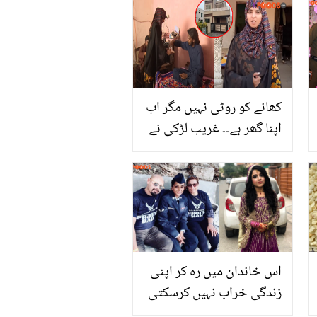
کھانے کو روٹی نہیں مگر اب
اپنا گھر ہے۔۔ غریب لڑکی نے
کیسے کروڑوں کما کر ماں
باپ کو گھر بنا کر دیا؟
بیٹوں سے زیادہ قابل بیٹی
کی کہانی
اس خاندان میں رہ کر اپنی
زندگی خراب نہیں کرسکتی
۔۔۔ کزن سے شادی سے بچنے