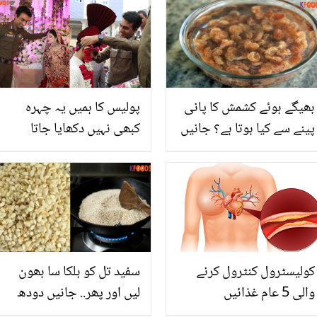
بھیگے ہوئے کشمش کا پانی
پولیس کا ہمیں یہ چہرہ
پینے سے کیا ہوتا ہے؟ جانیں
کبھی نہیں دکھایا جاتا
اس صحت بخش پانی کے
کیونکہ ۔۔ پنجاب پولیس نے
حیرت انگیز فائدے
شہید پولیس کی بیٹی کی
شادی کے سب انتظامات
سنبھال کر لوگوں کے دل
جیت لیے
کولیسٹرول کنٹرول کرنے
سفید تل کو ہلکا سا بھون
والی 5 عام غذائیں
لیں اور پھر.. جانیں دودھ
اور گوشت کا متبادل سفید