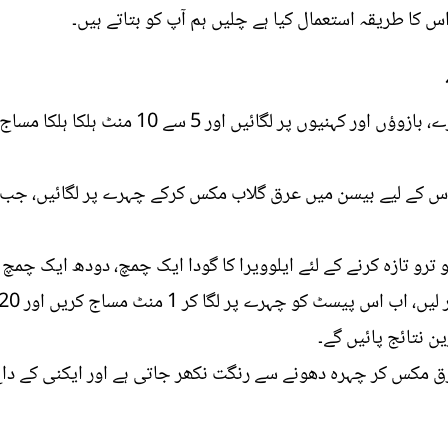
کا طریقہ استعمال کیا ہے چلیں ہم آپ کو بتاتے ہیں۔
• روزانہ بیسن کو پانی میں ملا کر چہرے، بازوؤ
اس کے لیے بیسن میں عرق گلاب مکس کرکے چہرے پر لگائیں، جب
ترو تازہ کرنے کے لئے ایلوویرا کا گودا ایک چمچ، دودھ ایک چمچ 
ن نتائج پائیں گے۔
عرق مکس کر چہرہ دھونے سے رنگت نکھر جاتی ہے اور ایکنی کے د