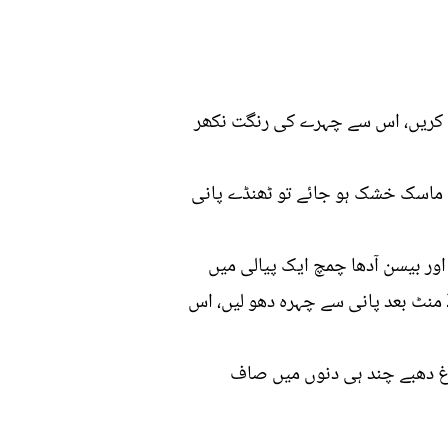
ں اور کہنیوں پر لگائیں اور 5 سے 10 منٹ ہلکا ہلکا مساج کریں، اس سے چہرے کی رنگت نکھر
 ماسک خشک ہو جائے تو ٹھنڈے پانی
اور بیسن آدھا چمچ ایک پیالی میں
ڈال کر ان سب کو اچھی طرح مکس کر لیں، اب اس پیسٹ کو چہرے پر لگا کر 1 منٹ مساج کریں اور 20 منٹ بعد پانی سے چہرہ دھو لیں، اس
اغ دھبے چند ہی دنوں میں صاف