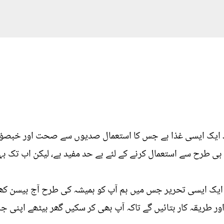
ایک ایسی غذا ہے جس کا استعمال صدیوں سے صحت اور خبصؤرتی 
 ہی طرح سے استعمال کرنے کے لئے بے حد مفید ہے، لیکن اب تک ب
یں ایک ایسی تحریر جس میں ہم آپ کو ہمیشہ کی طرح آج بیسن ک
ور طریقہ کار بتائیں گے تاکہ آپ بھی کر سکیں گھر بیٹھے اپنی جل