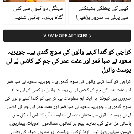
کیلے کے چھلکے پھینکنے
مہنگی دوائیوں سے کئی
سے پہلے یہ ضرور پڑھیں!
گناہ بہتر۔۔ جانیں شدید
جلد کے 3 بڑے مسائل کا
گرمی کے موسم میں آڑو
سستا اور قدرتی حل
کیوں کھانا چاہیے؟
VIEW MORE ARTICLES
کراچی کو گندا کہنے والوں کی سوچ گندی ہے۔۔ جویریہ
سعود نے صبا قمر اور عفت عمر کی جم کے کلاس لے لی
پوسٹ وائرل
کراچی کو گندا کہنے والوں کی سوچ گندی ہے۔۔ جویریہ سعود نے صبا قمر
اور عفت عمر کی جم کے کلاس لے لی پوسٹ وائرل ہر کسی کے لیے جاننا
ضروری ہیں کیونکہ یہ ایک اہم معلومات ہے۔ کراچی کو گندا کہنے والوں کی
سوچ گندی ہے۔۔ جویریہ سعود نے صبا قمر اور عفت عمر کی جم کے کلاس
لے لی پوسٹ وائرل سے متعلق تفصیلی معلومات آپ کو اس آرٹیکل میں
بآسانی مل جائے گی۔ ہمارے پیج پر کھانوں، مصالحوں، ادویات، بیماریوں،
فیشن، سیلیبریٹیز، ٹپس اینڈ ٹرکس، ہربلسٹ اور مشہور شیف کی بتائی