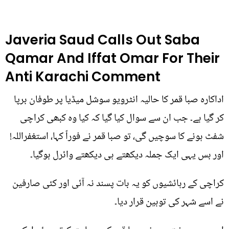
Javeria Saud Calls Out Saba
Qamar And Iffat Omar For Their
Anti Karachi Comment
اداکارہ صبا قمر کا حالیہ انٹرویو سوشل میڈیا پر طوفان برپا
کر گیا ہے۔ جب ان سے سوال کیا گیا کہ کیا وہ کبھی کراچی
شفٹ ہونے کا سوچیں گی، تو صبا قمر نے فوراً کہا، استغفراللہ!
اور بس یہی ایک جملہ دیکھتے ہی دیکھتے وائرل ہوگیا۔
کراچی کے رہائشیوں کو یہ بات پسند نہ آئی اور کئی صارفین
نے اسے شہر کی توہین قرار دیا۔