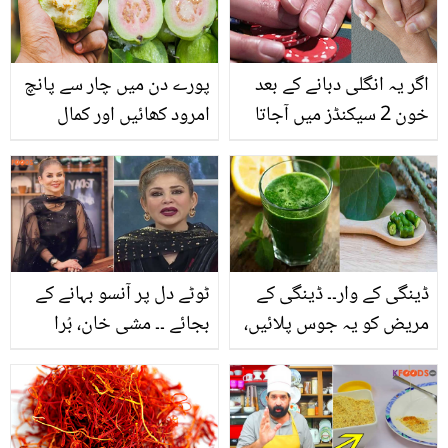
اگر یہ انگلی دبانے کے بعد
پورے دن میں چار سے پانچ
خون 2 سیکنڈز میں آجاتا
امرود کھائیں اور کمال
ہے تو ۔۔ صرف 30 سیکنڈ
دیکھیں۔۔۔امرود کے بے شمار
کے اس ٹیسٹ سے جانیں کہ
فوائد
آپ کو کیا بیماری ہے
ڈینگی کے وار۔۔ ڈینگی کے
ٹوٹے دل پر آنسو بہانے کے
مریض کو یہ جوس پلائیں،
بجائے ۔۔ مشی خان، بُرا
پلیٹلیٹس تیزی سے بڑھنے
کرنے والوں کے ساتھ کیا
لگیں گے
کرتی ہیں؟ انٹرویو میں
انکشاف