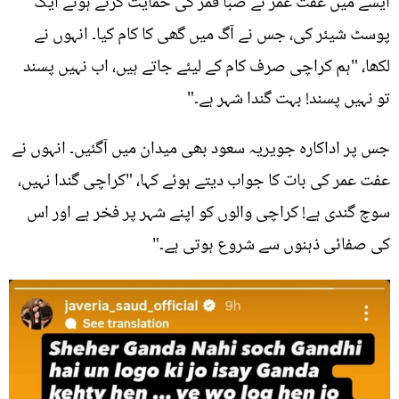
ایسے میں عفت عمر نے صبا قمر کی حمایت کرتے ہوئے ایک
پوسٹ شیئر کی، جس نے آگ میں گھی کا کام کیا۔ انہوں نے
لکھا، "ہم کراچی صرف کام کے لیئے جاتے ہیں، اب نہیں پسند
تو نہیں پسند! بہت گندا شہر ہے۔"
جس پر اداکارہ جویریہ سعود بھی میدان میں آگئیں۔ انہوں نے
عفت عمر کی بات کا جواب دیتے ہوئے کہا، "کراچی گندا نہیں،
سوچ گندی ہے! کراچی والوں کو اپنے شہر پر فخر ہے اور اس
کی صفائی ذہنوں سے شروع ہوتی ہے۔"