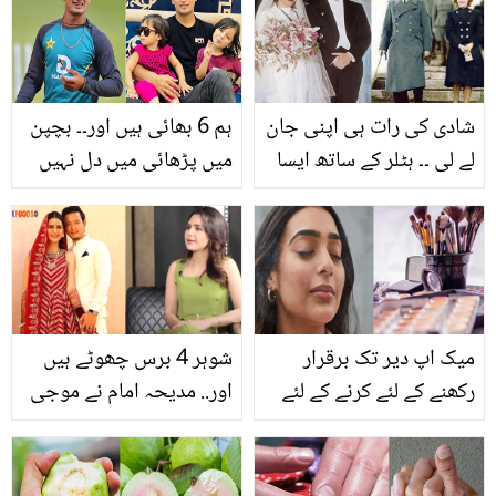
شادی کی رات ہی اپنی جان
ہم 6 بھائی ہیں اور۔۔ بچپن
لے لی ۔۔ ہٹلر کے ساتھ ایسا
میں پڑھائی میں دل نہیں
کیا ہوا تھا جو وہ شادی کی
لگتا تھا! نسیم شاہ کے گھر
رات ہی اس دنیا سے چلا
میں کون کون ہے؟ ان کے
گیا؟
بارے میں چند دلچسپ
باتیں
میک اپ دیر تک برقرار
شوہر 4 برس چھوٹے ہیں
رکھنے کے لئے کرنے کے لئے
اور.. مدیحہ امام نے موجی
میک اپ سیٹنگ اسپرے گھر
بسر کو پہلے کہاں دیکھا
میں بنانے کا آسان طریقہ
تھا؟