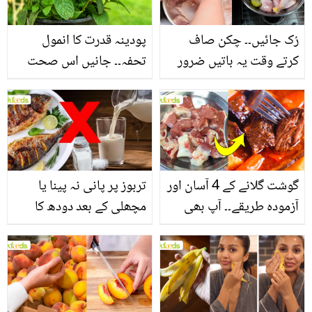
رُک جائیں۔۔ چکن صاف
پودینہ قدرت کا انمول
کرتے وقت یہ باتیں ضرور
تحفہ۔۔ جانیں اس صحت
یاد رکھیں
بخش پتوں کے 10 حیرت
انگیز طبی فوائد
گوشت گلانے کے 4 آسان اور
تربوز پر پانی نہ پینا یا
آزمودہ طریقے۔۔ آپ بھی
مچھلی کے بعد دودھ کا
جانیں انٹرنیشنل شیف کے
استعمال۔۔ جانیں کھانوں
بتائے راز
سے متعلق غلط فہمیوں کی
حقیقت کیا ہے اور افواہ
کیا؟