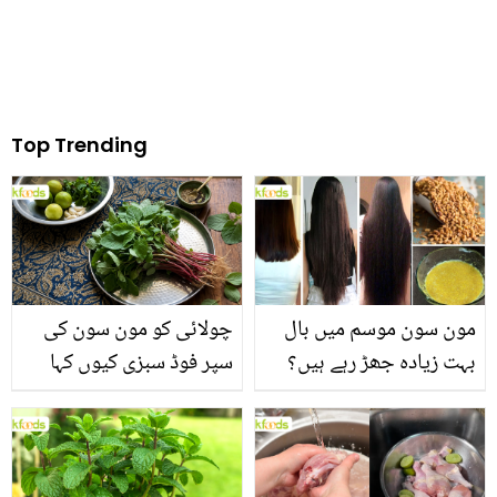
Top Trending
مون سون موسم میں بال
چولائی کو مون سون کی
بہت زیادہ جھڑ رہے ہیں؟
سپر فوڈ سبزی کیوں کہا
جانیں بالوں کو مضبوط
جاتا ہے؟ جانیں وٹامنز،
بنانے کے چند قدرتی طریقے
منرلز اور اینٹی آکسیڈنٹس
سے بھرپور اس سبزی کے
فائدے