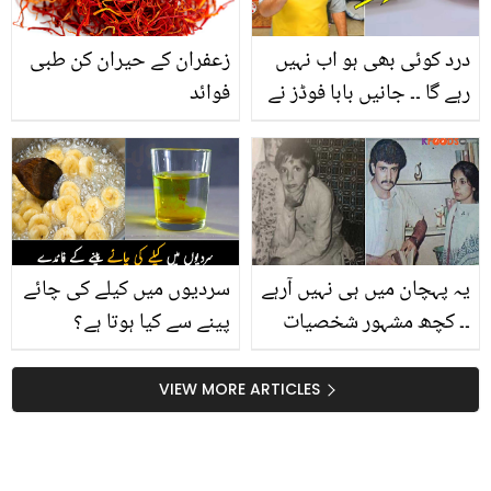
درد کوئی بھی ہو اب نہیں
زعفران کے حیران کن طبی
رہے گا ۔۔ جانیں بابا فوڈز نے
فوائد
بتایا ایسا کمال کا سفوف
بنانے کا طریقہ، جو ہر قسم
کے درد میں راحت دے
یہ پہچان میں ہی نہیں آرہے
سردیوں میں کیلے کی چائے
۔۔ کچھ مشہور شخصیات
پینے سے کیا ہوتا ہے؟
کی پرانی تصویریں جو اب
جانیئے اس کے وہ فائدے
بالکل بدل گئے ہیں
جو ڈاکٹر بتاتے ہیں
VIEW MORE ARTICLES