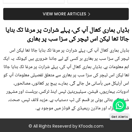
گرمی کے موسم میں آڑو
جانیں انٹرنیشنل شیف کے
کیوں کھانا چاہیے؟
بتائے راز
VIEW MORE ARTICLES
ہڈیاں ہماری کھال آپ کی٬ پہلے شرارت پر مرغا تک بنایا
جاتا تھا لیکن اس ٹیچر کی سزا سب پر بھاری
ہڈیاں ہماری کھال آپ کی٬ پہلے شرارت پر مرغا تک بنایا جاتا تھا لیکن اس
ٹیچر کی سزا سب پر بھاری ہر کسی کے لیے جاننا ضروری ہیں کیونکہ یہ ایک
اہم معلومات ہے۔ ہڈیاں ہماری کھال آپ کی٬ پہلے شرارت پر مرغا تک بنایا جاتا
تھا لیکن اس ٹیچر کی سزا سب پر بھاری سے متعلق تفصیلی معلومات آپ کو
اس آرٹیکل میں بآسانی مل جائے گی۔ ہمارے پیج پر کھانوں، مصالحوں،
ادویات، بیماریوں، فیشن، سیلیبریٹیز، ٹپس اینڈ ٹرکس، ہربلسٹ اور مشہور
شیف کی بتائی ہوئی ہر قسم کی ٹپ دستیاب ہے۔ مزید لائف ٹپس، صحت،
قدرتی اجزاء اور ماڈرن ریمیڈی کے فوڈز میں موجود ہے۔
Get Alerts
© All Rights Reseverd by
Kfoods.com