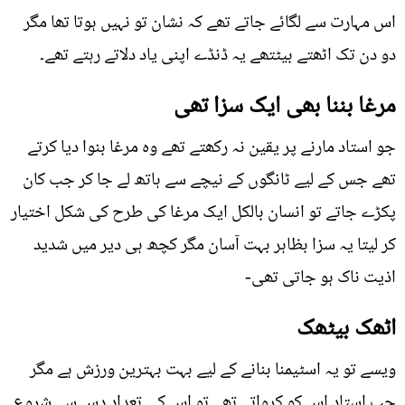
اس مہارت سے لگائے جاتے تھے کہ نشان تو نہیں ہوتا تھا مگر
دو دن تک اٹھتے بیٹتھے یہ ڈنڈے اپنی یاد دلاتے رہتے تھے۔
مرغا بننا بھی ایک سزا تھی
جو استاد مارنے پر یقین نہ رکھتے تھے وہ مرغا بنوا دیا کرتے
تھے جس کے لیے ٹانگوں کے نیچے سے ہاتھ لے جا کر جب کان
پکڑے جاتے تو انسان بالکل ایک مرغا کی طرح کی شکل اختیار
کر لیتا یہ سزا بظاہر بہت آسان مگر کچھ ہی دیر میں شدید
اذیت ناک ہو جاتی تھی-
اٹھک بیٹھک
ویسے تو یہ اسٹیمنا بنانے کے لیے بہت بہترین ورزش ہے مگر
جب استاد اس کو کرواتے تھے تو اس کی تعداد دس سے شروع