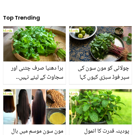
Top Trending
چولائی کو مون سون کی
ہرا دھنیا صرف چٹنی اور
سپر فوڈ سبزی کیوں کہا
سجاوٹ کے لیئے نہیں۔۔
جاتا ہے؟ جانیں وٹامنز،
جانیں اس کے وہ حیرت
منرلز اور اینٹی آکسیڈنٹس
انگیز فوائد جو شاید ہی آپ
سے بھرپور اس سبزی کے
کو معلوم ہوں
فائدے
پودینہ قدرت کا انمول
مون سون موسم میں بال