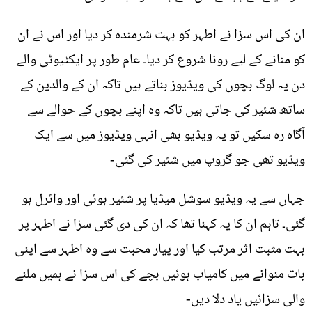
ان کی اس سزا نے اطہر کو بہت شرمندہ کر دیا اور اس نے ان
کو منانے کے لیے رونا شروع کر دیا۔ عام طور پر ایکٹیوٹی والے
دن یہ لوگ بچوں کی ویڈيوز بناتے ہیں تاکہ ان کے والدین کے
ساتھ شئير کی جاتی ہیں تاکہ وہ اپنے بچوں کے حوالے سے
آگاہ رہ سکیں تو یہ ویڈيو بھی انہی ویڈيوز میں سے ایک
ویڈيو تھی جو گروپ میں شئير کی گئی-
جہاں سے یہ ویڈيو سوشل میڈيا پر شئير ہوئی اور وائرل ہو
گئی۔ تاہم ان کا یہ کہنا تھا کہ ان کی دی گئی سزا نے اطہر پر
بہت مثبت اثر مرتب کیا اور پیار محبت سے وہ اطہر سے اپنی
بات منوانے میں کامیاب ہوئیں بچے کی اس سزا نے ہمیں ملنے
والی سزائيں یاد دلا دیں-