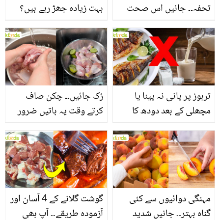
تحفہ۔۔ جانیں اس صحت
بہت زیادہ جھڑ رہے ہیں؟
بخش پتوں کے 10 حیرت
جانیں بالوں کو مضبوط
انگیز طبی فوائد
بنانے کے چند قدرتی طریقے
تربوز پر پانی نہ پینا یا
رُک جائیں۔۔ چکن صاف
مچھلی کے بعد دودھ کا
کرتے وقت یہ باتیں ضرور
استعمال۔۔ جانیں کھانوں
یاد رکھیں
سے متعلق غلط فہمیوں کی
حقیقت کیا ہے اور افواہ
کیا؟
مہنگی دوائیوں سے کئی
گوشت گلانے کے 4 آسان اور
گناہ بہتر۔۔ جانیں شدید
آزمودہ طریقے۔۔ آپ بھی