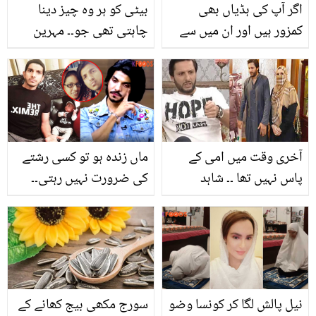
اگر آپ کی ہڈیاں بھی
بیٹی کو ہر وہ چیز دینا
کمزور ہیں اور ان میں سے
چاہتی تھی جو۔۔ مہرین
آواز آنے لگی ہے تو ان 8
راحیل کی شادی شدہ
غذاوں کو زندگی کا حصہ
زندگی اور بچپن کے حوالے
بنا لیں۔ جس سے آپ کی
سے گفتگو
ہڈیاں مضبوط اور آپ چاق
و چوبند ہو جائیں گے
آخری وقت میں امی کے
ماں زندہ ہو تو کسی رشتے
پاس نہیں تھا ۔۔ شاہد
کی ضرورت نہیں رہتی۔۔
آفریدی کا وہ میچ، جس کے
بیٹی اور ماں کو یاد کرتے
بعد وہ امی سے کبھی بات
ہوئے محسن عباس حیدر رو
نہیں کر سکے
پڑے
نیل پالش لگا کر کونسا وضو
سورج مکھی بیج کھانے کے