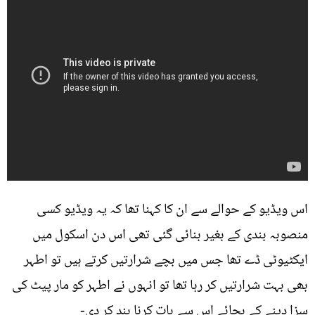
اس ویڈيو کے حوالے سے ان کا کہنا تھا کہ یہ ویڈیو کسی
منصوبہ بندی کے بغیر بنائی گئی تھی اس دن اسکول میں
ایکٹیوٹی ڈے تھا جس میں بچے شرارتیں کرتے ہیں تو اطہر
بھی بہت شرارتیں کر رہا تھا تو انہوں نے اطہر کو مار پیٹ کی
سزا دینے کے بجائے اس سے بات کرنا بند کر دی-