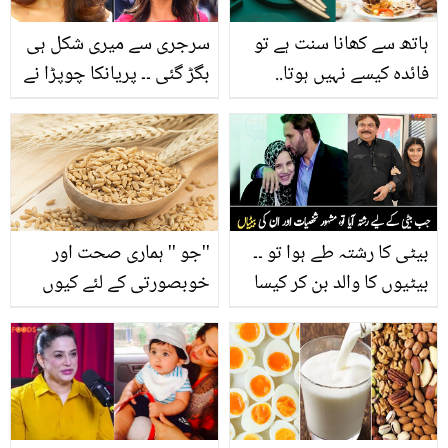
ہاتھ سے کھانا سنت ہے تو
سرجری سے میری شکل ہی
فائدہ کیسے نہیں ہوتا..
بگڑ گئی ۔۔ پریانکا چوپڑا نے
چمچ کے بجائے ہاتھ سے
چہرے پر کتنی سرجریاں
کھانا کھانے کے ایسے فائدے
کروا رکھی ہیں؟ اداکارہ نے
جو سائنس نے بھی مان لیے
حقیقت بتا دی
بیٹی کا رشتہ طے ہوا تو ۔۔
''جو '' ہماری صحت اور
بیٹیوں کا والد بن کر کیسا
خوبصورتی کے لئے کیوں
لگتا ہے؟ مشہور شخصیات
ضروری ہے؟ جانیں اس کے
کے دلچسپ خیالات، جانیے
لاتعداد فوائد