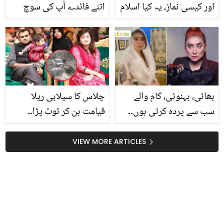
اور کیسی نماز، یہ کیا اسلام
اتنے فائدے آپ کی سوچ
ہے؟ ماڈل نادیہ حسین کے
سے بھی زیادہ
نماز پڑھنے کی ویڈیو،
سوشل میڈیا صارفین بھڑک
اُٹھے
بھائی، بہنوئی، کام والے
چلاس کا سیلابی ریلا
سب سے پردہ کرتی ہوں۔۔
قیامت بن کر ٹوٹ پڑا۔۔
ڈاکٹر نبیحہ کی پردہ کرنے
افسوسناک حادثے کا شکار
کی نئی منطق! ویڈیو بیان
ہونے والوں کا تعلق کس
VIEW MORE ARTICLES
نے صارفین کو چونکا دیا
فیملی سے تھا؟