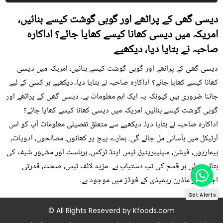
دیسی گھی کے پراٹھے اور گوبی گوشت کیسے بنائیں،
امریکہ میں دیسی کھانا کیسے کھایا جائے؟ اداکارہ
صاحبہ نے بتایا دیا، دیکھیے
دیسی گھی کے پراٹھے اور گوبی گوشت کیسے بنائیں، امریکہ میں دیسی
کھانا کیسے کھایا جائے؟ اداکارہ صاحبہ نے بتایا دیا، دیکھیے ہر کسی کے لیے
جاننا ضروری ہیں کیونکہ یہ ایک اہم معلومات ہے۔ دیسی گھی کے پراٹھے اور
گوبی گوشت کیسے بنائیں، امریکہ میں دیسی کھانا کیسے کھایا جائے؟
اداکارہ صاحبہ نے بتایا دیا، دیکھیے سے متعلق تفصیلی معلومات آپ کو اس
آرٹیکل میں بآسانی مل جائے گی۔ ہمارے پیج پر کھانوں، مصالحوں، ادویات،
بیماریوں، فیشن، سیلیبریٹیز، ٹپس اینڈ ٹرکس، ہربلسٹ اور مشہور شیف کی
بتائی ہوئی ہر قسم کی ٹپ دستیاب ہے۔ مزید لائف ٹپس، صحت، قدرتی
اجزاء اور ماڈرن ریمیڈی کے فوڈز میں موجود ہے۔
Get Alerts
© All Rights Reseverd by
Kfoods.com