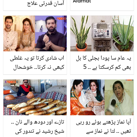
Alamat
آسان قدرتی علاج
یہ عام سا پودا بجلی کا بل
اب شادی کرتا تو یہ غلطی
بھی کم کرسکتا ہے ۔۔ 5
کبھی نہ کرتا۔۔ خوشحال
ایسے پودے کون سے ہیں
زندگی گزارنے کے باوجود
جو بجلی کا بل کم کر کے
منیب بٹ کی سوچ کیسے
آپ کے ہزاروں روپے کی
تبدیل ہوگئی؟
بچت کرسکتے ہیں؟
آپا نماز پڑھتے ہوئے رو رہی
تازے اور دودھ والے نان ۔۔
تھیں ۔۔ لتا نے نماز سے
شیخ رشید نے تندور کی