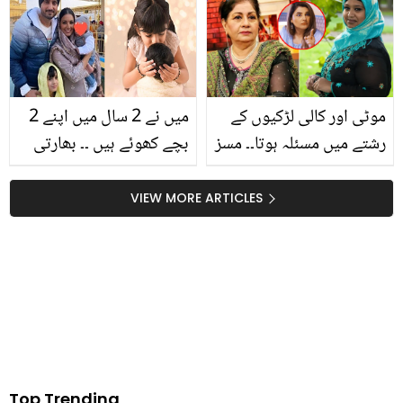
موٹی اور کالی لڑکیوں کے
میں نے 2 سال میں اپنے 2
رشتے میں مسئلہ ہوتا۔۔ مسز
بچے کھوئے ہیں ۔۔ بھارتی
خان کی بے ہودہ بات پر
کرکٹر ہربھجن سنگھ کی
جویریہ سعود غصے میں
بیوی اپنے اسقاطِ حمل کا
VIEW MORE ARTICLES
آگئیں! کیا کچھ سنا دیا؟
بتاتے ہوئے آبدیدہ ہوگئیں
Top Trending