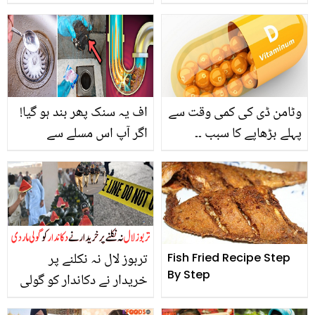
متعلق نور جہاں سے کیا
دُکان کھول لی، تصویر
سوال کی؟ وہ خواہش جو
کبھی پوری نہ ہوئی،
دیکھیے
وٹامن ڈی کی کمی وقت سے
اف یہ سنک پھر بند ہو گیا!
پہلے بڑھاپے کا سبب ۔۔
اگر آپ اس مسلے سے
جانیں اسکی علامات،
پریشان ہیں تو صرف ان 4
خطرات اور وہ غذائیں، جو
طریقوں کا استعمال کر کے
اس کمی کو پورا کرنے میں
دیکھیں
مدد کریں
تربوز لال نہ نکلنے پر
Fish Fried Recipe Step
By Step
خریدار نے دکاندار کو گولی
مار دی