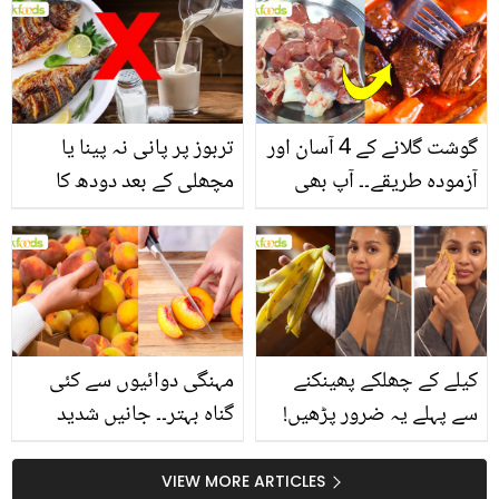
انگیز طبی فوائد
گوشت گلانے کے 4 آسان اور
تربوز پر پانی نہ پینا یا
آزمودہ طریقے۔۔ آپ بھی
مچھلی کے بعد دودھ کا
جانیں انٹرنیشنل شیف کے
استعمال۔۔ جانیں کھانوں
بتائے راز
سے متعلق غلط فہمیوں کی
حقیقت کیا ہے اور افواہ
کیا؟
کیلے کے چھلکے پھینکنے
مہنگی دوائیوں سے کئی
سے پہلے یہ ضرور پڑھیں!
گناہ بہتر۔۔ جانیں شدید
جلد کے 3 بڑے مسائل کا
گرمی کے موسم میں آڑو
سستا اور قدرتی حل
کیوں کھانا چاہیے؟
VIEW MORE ARTICLES