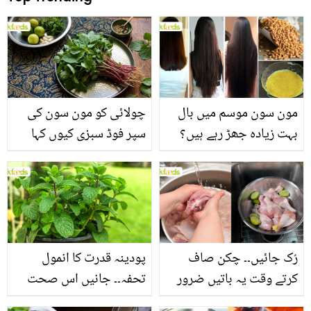
مون سون موسم میں بال
چولائی کو مون سون کی
بہت زیادہ جھڑ رہے ہیں؟
سپر فوڈ سبزی کیوں کہا
جانیں بالوں کو مضبوط
جاتا ہے؟ جانیں وٹامنز،
بنانے کے چند قدرتی طریقے
منرلز اور اینٹی آکسیڈنٹس
سے بھرپور اس سبزی کے
فائدے
رُک جائیں۔۔ چکن صاف
پودینہ قدرت کا انمول
کرتے وقت یہ باتیں ضرور
تحفہ۔۔ جانیں اس صحت
یاد رکھیں
بخش پتوں کے 10 حیرت