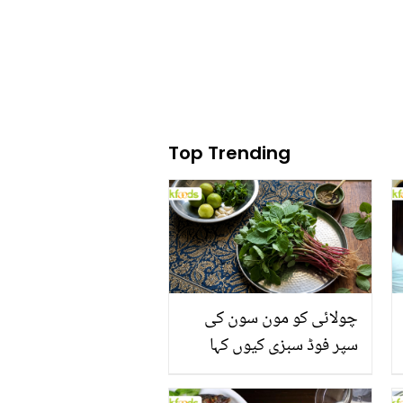
Top Trending
چولائی کو مون سون کی
سپر فوڈ سبزی کیوں کہا
جاتا ہے؟ جانیں وٹامنز،
منرلز اور اینٹی آکسیڈنٹس