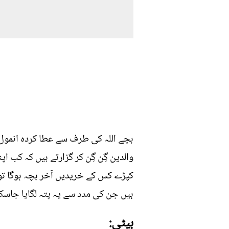
بچے اللہ کی طرف سے عطا کردہ انمول
والدین گِن گِن کر گزارتے ہیں کہ کب ا
کپڑے کس کے خریدیں آخر بچہ ہوگا تو 
ہیں جن کی مدد سے یہ پتہ لگایا جاسکتا 
بیٹی: