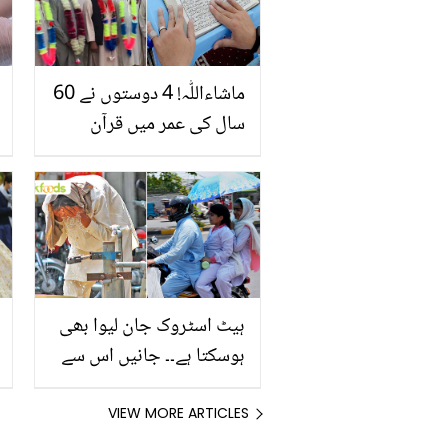
ماشاءاللّٰہ! 4 دوستوں نے 60
سال کی عمر میں قرآن
مکمل کر لیا ۔۔ اتنی بڑی عمر
میں قرآن پڑھنے اور
سمجھنے کا شوق کیسے پیدا
ہوا؟
ہیٹ اسٹروک جان لیوا بھی
ہوسکتا ہے۔۔ جانیں اس سے
بچنے کے گھریلو ٹوٹکے، جو
آپ کو بڑی مصیبت سے
VIEW MORE ARTICLES
بچائیں