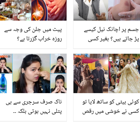
ہوئی؟
جسم پر اچانک نیل کیسے
پیٹ میں جلن کی وجہ سے
پڑ جاتے ہیں؟ بغیر کسی
روزہ خراب گزرتا ہے؟
چوٹ کے جسم پر پڑنے والے
رمضان میں پیٹ کی گرمی
نیل کم کرنے کے لئے ڈاکٹر نے
اور تیزابیت سے بچنے کے
کیا علاج بتایا؟
لیے ایسا حکیمی نسخہ جو
سب کے کام آئے
کوئی بیٹی کو ساتھ لایا تو
ناک صرف سرجری سے ہی
کسی نے خوشی میں رقص
پتلی نہیں ہوتی بلکہ ۔۔
کیا ۔۔ پاکستان کے مشہور
جانیں 20 دنوں میں گھر
شوبز شخصیات نے اپنی
بیٹھے کون سے مساج سے
بیٹیوں کی شادی میں کس
ناک پتلی کی جا سکتی ہے؟