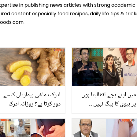
expertise in publishing news articles with strong academi
ed content especially food recipes, daily life tips & tric
foods.com.
میں اپنے بچے اٹھالیتا ہوں
ادرک دماغی بیماریاں کیسے
پر بیوی کا بیگ نہیں ۔۔
دور کرتا ہے؟ روزانہ ادرک
مشہور اینکر منیب فاروق
کھانے کے کچھ ایسے فائدے
کی سعودی عرب میں رہتی
جو کئی خطرناک بیماریوں
ہوئی لڑکی سے شادی کیسے
سے بچائیں