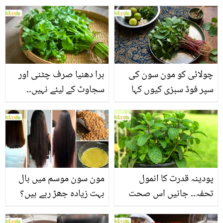
چولائی کو مون سون کی
ہرا دھنیا صرف چٹنی اور
سپر فوڈ سبزی کیوں کہا
سجاوٹ کے لیئے نہیں۔۔
جاتا ہے؟ جانیں وٹامنز،
جانیں اس کے وہ حیرت
منرلز اور اینٹی آکسیڈنٹس
انگیز فوائد جو شاید ہی آپ
سے بھرپور اس سبزی کے
کو معلوم ہوں
فائدے
پودینہ قدرت کا انمول
مون سون موسم میں بال
تحفہ۔۔ جانیں اس صحت
بہت زیادہ جھڑ رہے ہیں؟
بخش پتوں کے 10 حیرت
جانیں بالوں کو مضبوط