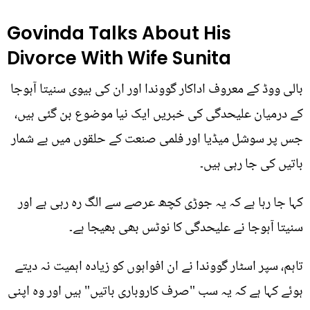
Govinda Talks About His
Divorce With Wife Sunita
بالی ووڈ کے معروف اداکار گووندا اور ان کی بیوی سنیتا آہوجا
کے درمیان علیحدگی کی خبریں ایک نیا موضوع بن گئی ہیں،
جس پر سوشل میڈیا اور فلمی صنعت کے حلقوں میں بے شمار
باتیں کی جا رہی ہیں۔
کہا جا رہا ہے کہ یہ جوڑی کچھ عرصے سے الگ رہ رہی ہے اور
سنیتا آہوجا نے علیحدگی کا نوٹس بھی بھیجا ہے۔
تاہم، سپر اسٹار گووندا نے ان افواہوں کو زیادہ اہمیت نہ دیتے
ہوئے کہا ہے کہ یہ سب "صرف کاروباری باتیں" ہیں اور وہ اپنی