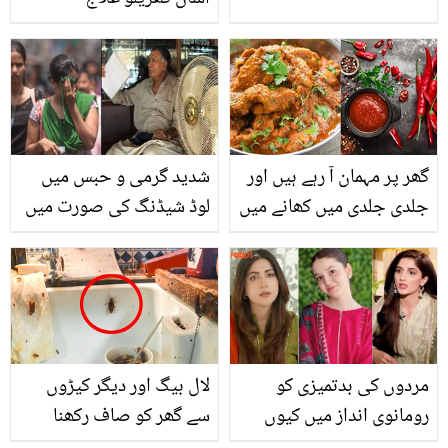
Jante
گھر پر مہمان آ رہے ہیں اور
شدید گرمی و حبس میں
جلدی جلدی میں کھانے میں
لوڈ شیڈنگ کی صورت میں
مرچیں تیز ہو گئیں ہیں؟ تو
ایسا کیا کرنا چاہیے کہ
پریشان نہ ہوں جانیں
گرمی کی شدت کو کم کیا
کھانے سے مرچ کم کرنے کے
جا سکے؟
آسان طریقے
مردوں کی بدتمیزی کو
لال بیگ اور دیگر کیڑوں
رومانوی انداز میں کیوں
سے گھر کو صاف رکھنا
دکھاتے ہیں؟ اداکارائیں، ثنا
چاہتے ہیں تو یہ گھریلو ٹپ