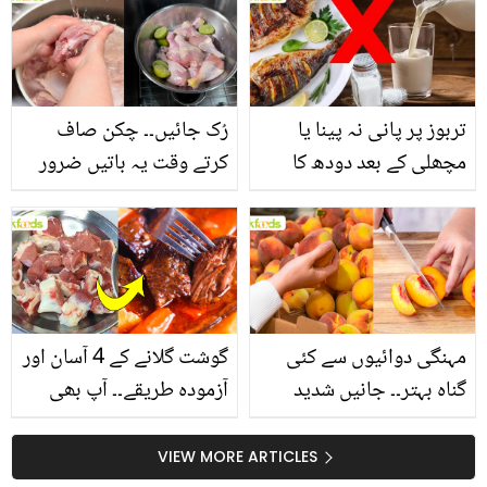
انگیز طبی فوائد
بنانے کے چند قدرتی طریقے
تربوز پر پانی نہ پینا یا
رُک جائیں۔۔ چکن صاف
مچھلی کے بعد دودھ کا
کرتے وقت یہ باتیں ضرور
استعمال۔۔ جانیں کھانوں
یاد رکھیں
سے متعلق غلط فہمیوں کی
حقیقت کیا ہے اور افواہ
کیا؟
مہنگی دوائیوں سے کئی
گوشت گلانے کے 4 آسان اور
گناہ بہتر۔۔ جانیں شدید
آزمودہ طریقے۔۔ آپ بھی
گرمی کے موسم میں آڑو
جانیں انٹرنیشنل شیف کے
کیوں کھانا چاہیے؟
بتائے راز
VIEW MORE ARTICLES