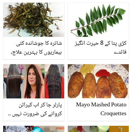
یوسف کے قتل پر پھٹ
آزمائیں اور اپنے گھر کو
پڑیں
رکھیں ہمیشہ صاف
کڑی پتا کے 8 حیرت انگیز
شاترہ کا جوشاندہ کئی
فائدے
بیماریوں کا بہترین علاج،
جانیئے اس کے چند حیرت
انگیز فوائد
Mayo Mashed Potato
پارلر جا کر اب کیراٹن
Croquettes
کروانے کی ضرورت نہیں ۔۔
ڈاکٹر بلقیس نے بتایا
گھنگریالے بالوں کو سیدھا