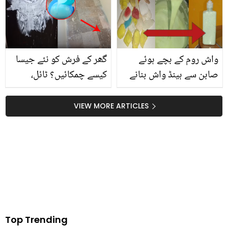
اور نرم و ملائم بنانے کا
طریقہ
واش روم کے بچے ہوئے
گھر کے فرش کو نئے جیسا
صابن سے ہینڈ واش بنانے
کیسے چمکائیں؟ ٹائل،
کا طریقہ ۔۔ جانیں ایسی
دروازے اور فرنیچر سے تیل
آسان ٹپ جو آپ کی بڑی
اور پینٹ کے داغ منٹوں
VIEW MORE ARTICLES
بچت کروائے
میں صاف کرنے کا آسان
طریقہ
Top Trending