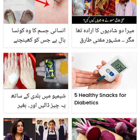
خود کو سمارٹ بھی بنائیں
آزمائیے
اور وزن بھی کم کریں
میرا دو شادیوں کا ارادہ تھا
انسانی جسم کا وہ کونسا
مگر ۔۔ مشہور مفتی طارق
بال ہے جس کو کھینچنے
مسعود کو کس نے 4
سے موت ہوسکتی ہے؟ اہم
شادیوں پر مجبور کیا؟
معلومات جو آپ کے لیے
جانیے
جاننا آج ہی ضروری ہے
ورنہ نقصان اٹھانا پڑسکتا
ہے
شیمپو میں ہلدی کے ساتھ
5 Healthy Snacks for
Diabetics
یہ چیز ڈالیں اور.. بغیر
پیسے خرچ کیے مہنگے
مینی کیور اور فیشل والی
چمک کیسے حاصل کریں؟