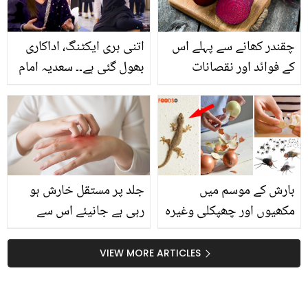
دیکھیں
چقندر کھانے سے پہلے اس
اتنی بری ایکٹنگ، اداکاری
کے فوائد اور نقصانات
بھول گئی ہے۔۔ سعدیہ امام
ضرور جان لیں
کی اشنا شاہ پر شدید تنقید!
صارفین بھی میدان میں
آگئے
بارش کے موسم میں
جلد پر مستقل خارش ہو
مکھیوں اور چھپکلی وغیرہ
رہی ہے جانیئے اس سے
سے کیسے جان چھڑائیں؟
نجات کے چند ایسے قدرتی
مہنگے اسپرے کے بجائے
طریقے جو دیں آپ کو
VIEW MORE ARTICLES
حشرات کو گھر سے بھگانے
خارش سے فوری نجات
کا سستا اور آسان ٹوٹکا