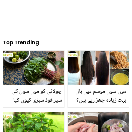
Top Trending
مون سون موسم میں بال
چولائی کو مون سون کی
بہت زیادہ جھڑ رہے ہیں؟
سپر فوڈ سبزی کیوں کہا
جانیں بالوں کو مضبوط
جاتا ہے؟ جانیں وٹامنز،
بنانے کے چند قدرتی طریقے
منرلز اور اینٹی آکسیڈنٹس
سے بھرپور اس سبزی کے