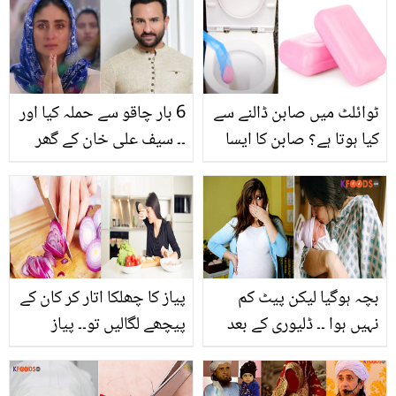
ٹوائلٹ میں صابن ڈالنے سے
6 بار چاقو سے حملہ کیا اور
کیا ہوتا ہے؟ صابن کا ایسا
۔۔ سیف علی خان کے گھر
انوکھا استعمال جو بہت کم
ڈکیتی، اداکار کی حالت اب
لوگ جانتے ہیں
کیسی ہے؟
بچہ ہوگیا لیکن پیٹ کم
پیاز کا چھلکا اتار کر کان کے
نہیں ہوا ۔۔ ڈلیوری کے بعد
پیچھے لگالیں تو۔۔ پیاز
بڑھے ہوئے پیٹ سے پریشان
کاٹتے ہوئے آنسوؤں اور جلن
خواتین ان 5 طریقوں سے
سے نجات کے لئے یہ ٹوٹکے