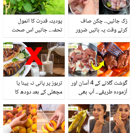
فائدے
رُک جائیں۔۔ چکن صاف
پودینہ قدرت کا انمول
کرتے وقت یہ باتیں ضرور
تحفہ۔۔ جانیں اس صحت
یاد رکھیں
بخش پتوں کے 10 حیرت
انگیز طبی فوائد
گوشت گلانے کے 4 آسان اور
تربوز پر پانی نہ پینا یا
آزمودہ طریقے۔۔ آپ بھی
مچھلی کے بعد دودھ کا
جانیں انٹرنیشنل شیف کے
استعمال۔۔ جانیں کھانوں
بتائے راز
سے متعلق غلط فہمیوں کی
حقیقت کیا ہے اور افواہ
کیا؟