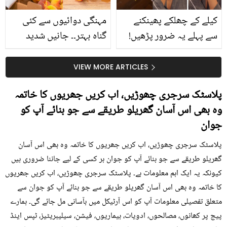
کیلے کے چھلکے پھینکنے
مہنگی دوائیوں سے کئی
سے پہلے یہ ضرور پڑھیں!
گناہ بہتر۔۔ جانیں شدید
جلد کے 3 بڑے مسائل کا
گرمی کے موسم میں آڑو
سستا اور قدرتی حل
کیوں کھانا چاہیے؟
VIEW MORE ARTICLES
پلاسٹک سرجری چھوڑیں، اب کریں جھریوں کا خاتمہ
وہ بھی اس آسان گھریلو طریقے سے جو بنائے آپ کو
جوان
پلاسٹک سرجری چھوڑیں، اب کریں جھریوں کا خاتمہ وہ بھی اس آسان
گھریلو طریقے سے جو بنائے آپ کو جوان ہر کسی کے لیے جاننا ضروری ہیں
کیونکہ یہ ایک اہم معلومات ہے۔ پلاسٹک سرجری چھوڑیں، اب کریں جھریوں
کا خاتمہ وہ بھی اس آسان گھریلو طریقے سے جو بنائے آپ کو جوان سے
متعلق تفصیلی معلومات آپ کو اس آرٹیکل میں بآسانی مل جائے گی۔ ہمارے
پیج پر کھانوں، مصالحوں، ادویات، بیماریوں، فیشن، سیلیبریٹیز، ٹپس اینڈ