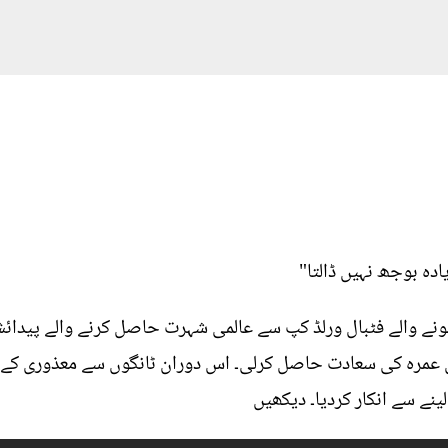
ہ بوجھ نہیں ڈالتا"
ہونے والے فٹبال ورلڈ کپ سے عالمی شہرت حاصل کرنے والے پیدا
 عمرہ کی سعادت حاصل کرلی۔ اس دوران ٹانگوں سے معذوری کے ب
نے سے انکار کردیا۔ دیکھیں