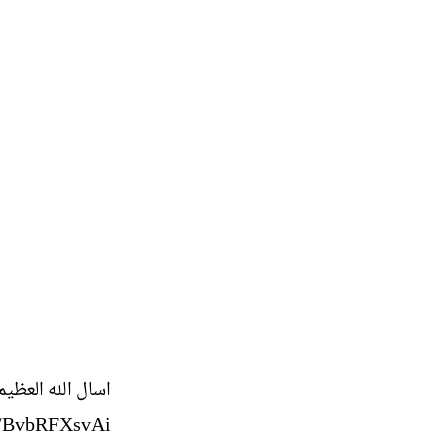
اسال الله العظيم
om/BvbRFXsvAi