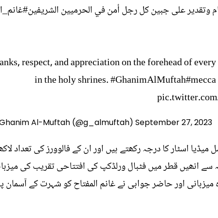
م وتقدير على جبين كل رجل أمن في الحرميين الشريفين
#غانم_ال
thanks, respect, and appreciation on the forehead of ever
in the holy shrines.
#GhanimAlMuftah
#mecca
pic.twitter.c
September 27, 2023
— غانم المفتاح | hanim Al-Muftah (@g_almuftah
میڈیا اسٹار کا درجہ رکھتے ہیں اور ان کے فالوورز کی تعداد لاک
ہ سے انھیں قطر میں فٹبال ورلڈکپ کی افتتاحی تقریب کی میزبان
 میزبانی اور حاضر جوابی نے غانم المفتاح کو شہرت کے آسمان پر 