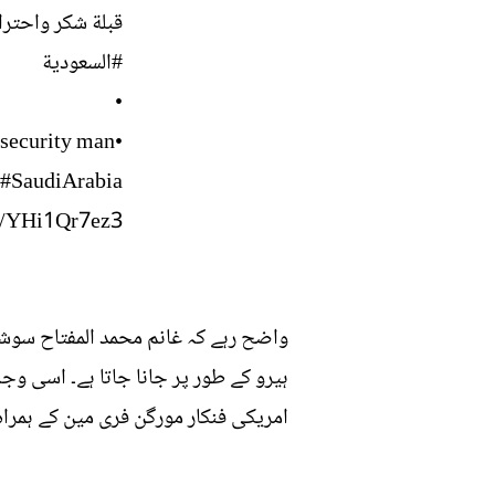
قبلة شكر واحترا
#السعودية
•
y security man
#SaudiArabia
om/YHi1Qr7ez3
واضح رہے کہ غانم محمد المفتاح سوشل 
ہیرو کے طور پر جانا جاتا ہے۔ اسی وج
امریکی فنکار مورگن فری مین کے ہمراہ