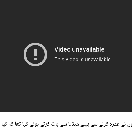
عمر 18 برس ہے۔ انھوں نے عمرہ کرنے سے پہلے میڈیا سے بات کرتے ہوئے کہا تھا 