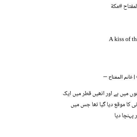
مفتاح
#مكة
•A kiss of 
G)
ھوں میں ہے اور انھیں قطر میں ایک
ی کا موقع دیا گیا تھا جس میں
پہنچا دیا