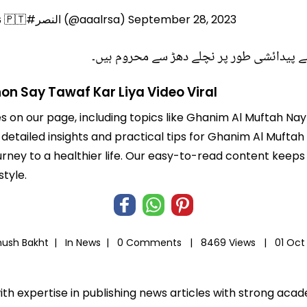
September 28, 2023
— نصراوي مديني 🇵🇹#النصر (@aaalrsa)
ے پیدائشی طور پر نچلے دھڑ سے محروم ہیں۔
n Say Tawaf Kar Liya Video Viral
es on our page, including topics like Ghanim Al Muftah Na
t detailed insights and practical tips for Ghanim Al Mufta
journey to a healthier life. Our easy-to-read content ke
style.
hush Bakht |
In
News
|
0 Comments |
8469 Views |
01 Oct
ith expertise in publishing news articles with strong ac