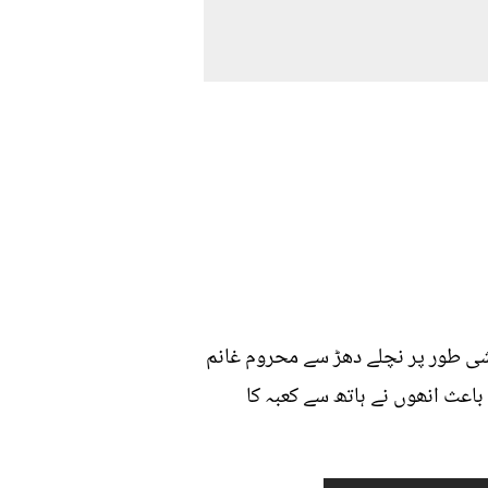
ئشی طور پر نچلے دھڑ سے محروم غانم
اعث انھوں نے ہاتھ سے کعبہ کا