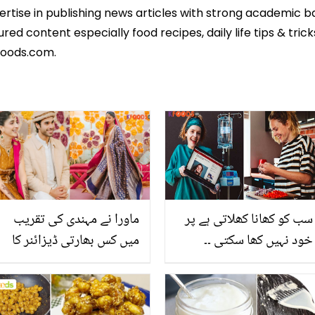
pertise in publishing news articles with strong academic 
ed content especially food recipes, daily life tips & tric
foods.com.
سب کو کھانا کھلاتی ہے پر
ماورا نے مہندی کی تقریب
خود نہیں کھا سکتی ۔۔
میں کس بھارتی ڈیزائنر کا
خاتون شیف 8 سال سے کون
جوڑا پہنا؟ رنگا رنگ
سی انوکھی بیماری میں
تصویریں سوشل میڈیا پر
مبتلا ہے؟ جان کر آپ اپنی
چھا گئیں