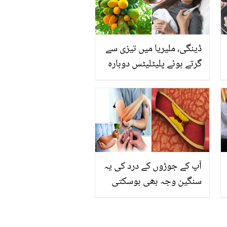
ڈینگی، ملیریا میں تیزی سے
گرتے ہوئے پلیٹلیٹس دوبارہ
کیسے بڑھائیں؟ جانیں
پپیتے کے پتوں سے علاج کا
آسان طریقہ
آپ کے جوڑوں کے درد کی یہ
سنگین وجہ بھی ہوسکتی
ہے۔۔۔ بند شریانوں کی عام
نشانیاں جنہیں ہم نظر انداز