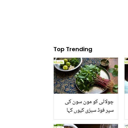
کردیتے ہیں
Top Trending
چولائی کو مون سون کی
سپر فوڈ سبزی کیوں کہا
جاتا ہے؟ جانیں وٹامنز،
منرلز اور اینٹی آکسیڈنٹس