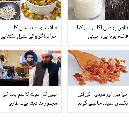
صحت پر شکر ادا کریں گے
بالوں پر دہی لگانے سے کیا
طاقت اور تندرستی کا
فائدہ ہوتا ہے؟ چینی
خزانہ! گڑ والے پھول مکھانے
سائنسدانوں نے انتہائی
کیسے بنائیں؟ جو کھانے
حیران کن انکشاف کردیا
میں مزیدار بھی اور سردی
کا علاج بھی
خواتین اور مردوں کے لئے
بیٹے کی موت کا غم باپ کو
یکساں مفید، جانیئے گوند
مجبور بنا دیتا ہے۔۔ طارق
کتیرا کے حیرت انگیز فوائد
جمیل مرحوم بیٹے کی خالی
اور استعمال
کرسی دیکھ کر رو پڑے