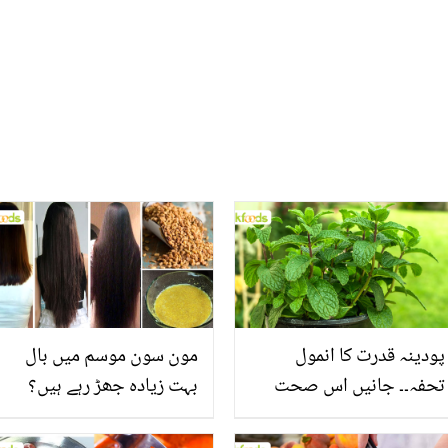
پودینہ قدرت کا انمول
مون سون موسم میں بال
تحفہ۔۔ جانیں اس صحت
بہت زیادہ جھڑ رہے ہیں؟
بخش پتوں کے 10 حیرت
جانیں بالوں کو مضبوط
انگیز طبی فوائد
بنانے کے چند قدرتی طریقے