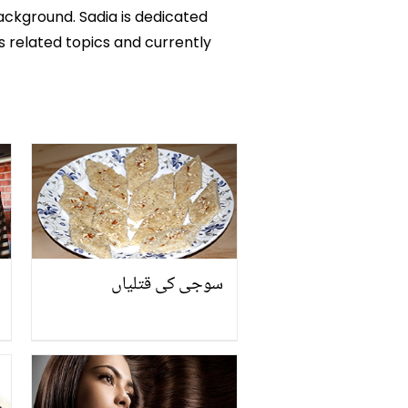
background. Sadia is dedicated
ks related topics and currently
سوجی کی قتلیاں