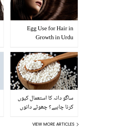
Egg Use for Hair in
Growth in Urdu
ساگو دانہ کا استعمال کیوں
کرنا چاہیے؟ چھوٹے دانوں
کے بڑے فوائد جانیں اور
بھرپور فائدہ اٹھائیں
VIEW MORE ARTICLES