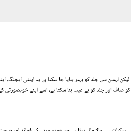
کن لہسن سے جلد کو بہتر بنایا جا سکتا ہے یہ اینٹی ایجنگ، اینٹ
کو صاف اور جلد کو بے عیب بنا سکتا ہے، اسے اپنے خوبصورتی کے 
 مرکبات سے مالا مال ہوتا ہے جو خوبصورتی کے فوائد اور صحت 