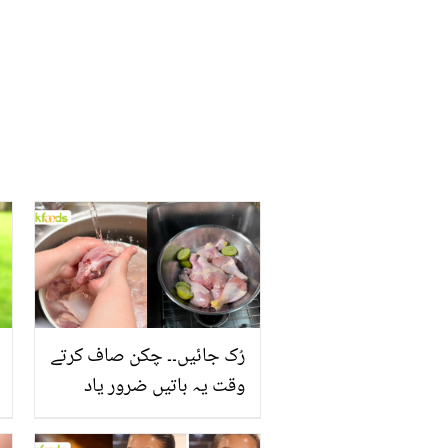
رُک جائیں۔۔ چکن صاف کرتے
وقت یہ باتیں ضرور یاد
رکھیں