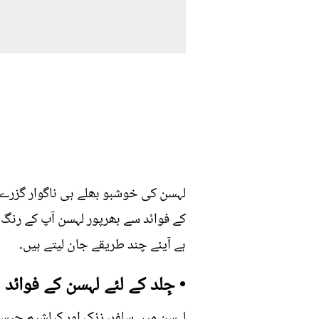
لہسن کی خوشبو بھلے ہی ناگوار گزرے لی
کے فوائد سے بھرپور لہسن آپ کے رنگ 
ہے آیئے چند طریقے جان لیتے ہیں۔
• جِلد کے لئے لہسن کے فوائد
لہسن میں سلفر، زنک اور کیلشیم جیسے