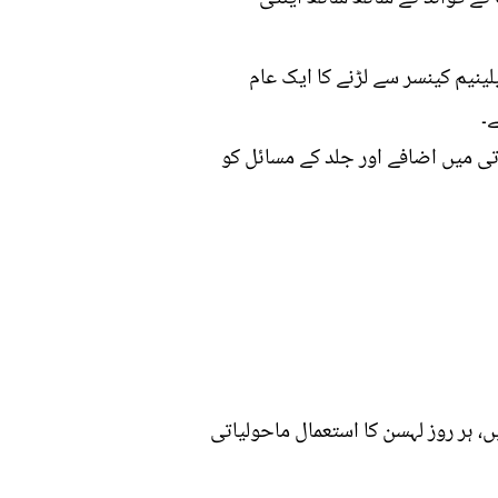
لینیم کینسر سے لڑنے کا ایک عام
۔
تی میں اضافے اور جلد کے مسائل کو
 ہر روز لہسن کا استعمال ماحولیاتی