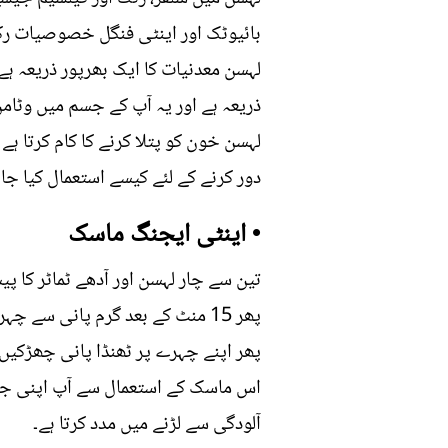
بائیوٹک اور اینٹی فنگل خصوصیات رکھ
لہسن معدنیات کا ایک بھرپور ذریعہ ہے
ذریعہ ہے اور یہ آپ کے جسم میں وٹامن
لہسن خون کو پتلا کرنے کا کام کرتا ہ
دور کرنے کے لئے کیسے استعمال کیا جا 
• اینٹی ایجنگ ماسک
تین سے چار لہسن اور آدھے ٹماٹر کا پی
پھر 15 منٹ کے بعد گرم پانی سے چہرہ صاف کریں۔
پھر اپنے چہرے پر ٹھنڈا پانی چھڑکیں۔
اس ماسک کے استعمال سے آپ اپنی جلد 
آلودگی سے لڑنے میں مدد کرتا ہے۔